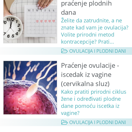
praćenje plodnih
dana
Želite da zatrudnite, a ne
znate kad vam je ovulacija?
Volite prirodni metod
kontracepcije? Prati...
OVULACIJA I PLODNI DANI
Praćenje ovulacije -
iscedak iz vagine
(cervikalna sluz)
Kako pratiti prirodni ciklus
žene i određivati plodne
dane pomoću iscetka iz
vagine?
OVULACIJA I PLODNI DANI