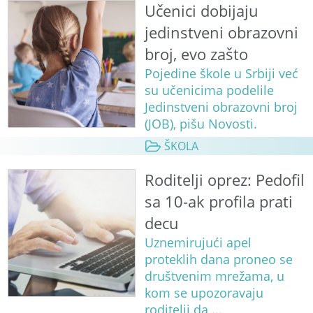
Učenici dobijaju
jedinstveni obrazovni
broj, evo zašto
Pojedine škole u Srbiji već
su učenicima podelile
Jedinstveni obrazovni broj
(JOB), pišu Novosti.
ŠKOLA
Roditelji oprez: Pedofil
sa 10-ak profila prati
decu
Uznemirujući apel
proteklih dana proneo se
društvenim mrežama, u
kom se upozoravaju
roditelji da ...