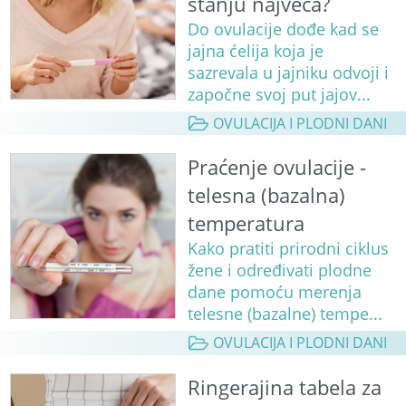
stanju najveća?
Do ovulacije dođe kad se
jajna ćelija koja je
sazrevala u jajniku odvoji i
započne svoj put jajov...
OVULACIJA I PLODNI DANI
Praćenje ovulacije -
telesna (bazalna)
temperatura
Kako pratiti prirodni ciklus
žene i određivati plodne
dane pomoću merenja
telesne (bazalne) tempe...
OVULACIJA I PLODNI DANI
Ringerajina tabela za