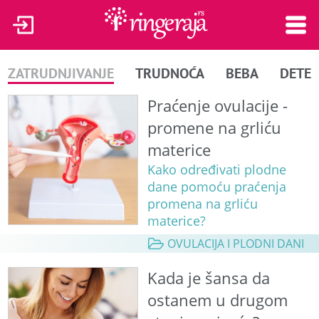
ZATRUDNJIVANJE
TRUDNOĆA
BEBA
DETE
Praćenje ovulacije -
promene na grliću
materice
Kako određivati plodne
dane pomoću praćenja
promena na grliću
materice?
OVULACIJA I PLODNI DANI
Kada je šansa da
ostanem u drugom