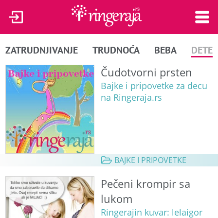
ZATRUDNJIVANJE
TRUDNOĆA
BEBA
DETE
Čudotvorni prsten
Bajke i pripovetke za decu
na Ringeraja.rs
BAJKE I PRIPOVETKE
Pečeni krompir sa
lukom
Ringerajin kuvar: lelaigor