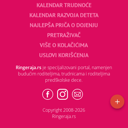
KALENDAR TRUDNOĆE
KALENDAR RAZVOJA DETETA
NAJLEPŠA PRIČA O DOJENJU
PRETRAŽIVAČ
VIŠE O KOLAČIĆIMA
USLOVI KORIŠĆENJA
Ringeraja.rs
je specijalizovani portal, namenjen
budućim roditeljima, trudnicama i roditeljima
predškolske dece.
Copyright 2008-2026
Ringeraja.rs