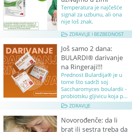
Temperatura je najčešće
signal za uzbunu, ali ona
nije loš znak.
ZDRAVLJE I BEZBEDNOST
Još samo 2 dana:
BULARDI® darivanje
na Ringeraji!!!
Prednost Bulardija® je u
tome što sadrži soj
Saccharomyces boulardii -
probiotsku gljivicu koja p...
ZDRAVLJE
Novorođenče: da li
brat ili sestra treba da