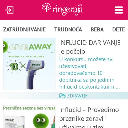
ZATRUDNJIVANJE
TRUDNOĆA
BEBA
DETE
INFLUCID DARIVANJE
je počelo!
U konkursu možete svi
učestvovati,
obradovaćemo 10
dobitnika sa po jednim
Influcid beskontaktnim ...
ZDRAVLJE
Influcid – Provedimo
praznike zdravi i
uživajmo u zimi