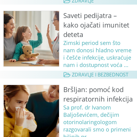
ZDRAVLJE
Saveti pedijatra –
kako ojačati imunitet
deteta
Zimski period sem što
nam donosi hladno vreme
i češće infekcije, uskraćuje
nam i dostupnost voća ...
ZDRAVLJE I BEZBEDNOST
Bršljan: pomoć kod
respiratornih infekcija
Sa prof. dr Ivanom
Baljoševićem, dečijim
otorinolaringologom
razgovarali smo o primeni
biljnih pr...