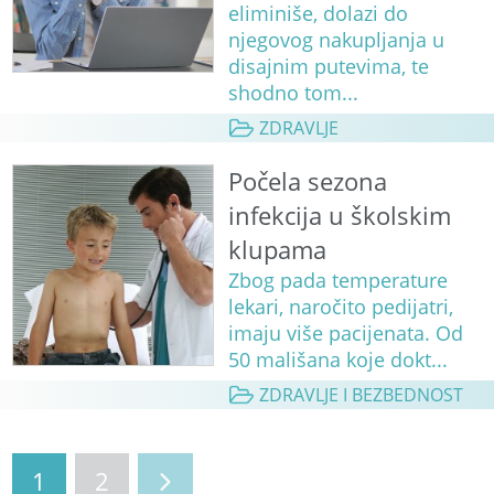
eliminiše, dolazi do
njegovog nakupljanja u
disajnim putevima, te
shodno tom...
ZDRAVLJE
Počela sezona
infekcija u školskim
klupama
Zbog pada temperature
lekari, naročito pedijatri,
imaju više pacijenata. Od
50 mališana koje dokt...
ZDRAVLJE I BEZBEDNOST
1
2