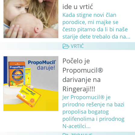
ide u vrtić
Kada stigne novi član
porodice, mi majke se
često pitamo da li bi naše
starije dete trebalo da na...
VRTIĆ
Počelo je
Propomucil®
darivanje na
Ringeraji!!!
Jer Propomucil® je
prirodno rešenje na bazi
propolisa bogatog
polifenolima i prirodnog
N-acetilci...