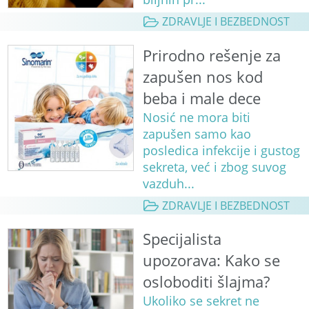
ZDRAVLJE I BEZBEDNOST
Prirodno rešenje za
zapušen nos kod
beba i male dece
Nosić ne mora biti
zapušen samo kao
posledica infekcije i gustog
sekreta, već i zbog suvog
vazduh...
ZDRAVLJE I BEZBEDNOST
Specijalista
upozorava: Kako se
osloboditi šlajma?
Ukoliko se sekret ne