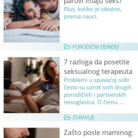
parovi imaju seks?
Plus, koliko je idealno,
prema nauci.
PORODIČNI ODNOSI
7 razloga da posetite
seksualnog terapeuta
Problemi u spavaćoj sobi
često su uzrok svih drugih
porodičnih i partnerskih
nesuglasica. O čemu ...
ZDRAVLJE
Zašto posle maminog