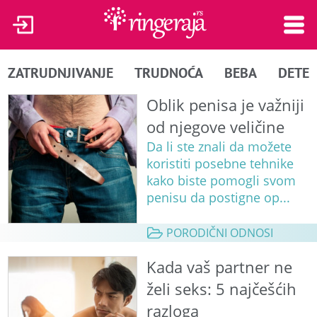
ZATRUDNJIVANJE
TRUDNOĆA
BEBA
DETE
Oblik penisa je važniji
od njegove veličine
Da li ste znali da možete
koristiti posebne tehnike
kako biste pomogli svom
penisu da postigne op...
PORODIČNI ODNOSI
Kada vaš partner ne
želi seks: 5 najčešćih
razloga