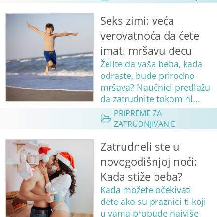
Seks zimi: veća
verovatnoća da ćete
imati mršavu decu
Želite da vaša beba, kada
odraste, bude prirodno
mršava? Naučnici predlažu
da zatrudnite tokom hl...
PRIPREME ZA
ZATRUDNJIVANJE
Zatrudneli ste u
novogodišnjoj noći:
Kada stiže beba?
Kada možete očekivati
dete ako su praznici ti koji
u vama probude najviše