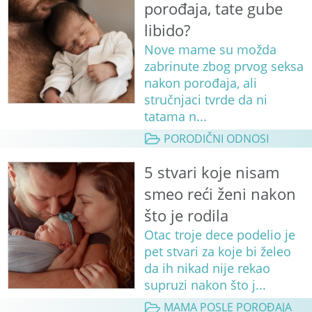
porođaja, tate gube
libido?
Nove mame su možda
zabrinute zbog prvog seksa
nakon porođaja, ali
stručnjaci tvrde da ni
tatama n...
PORODIČNI ODNOSI
5 stvari koje nisam
smeo reći ženi nakon
što je rodila
Otac troje dece podelio je
pet stvari za koje bi želeo
da ih nikad nije rekao
supruzi nakon što j...
MAMA POSLE POROĐAJA