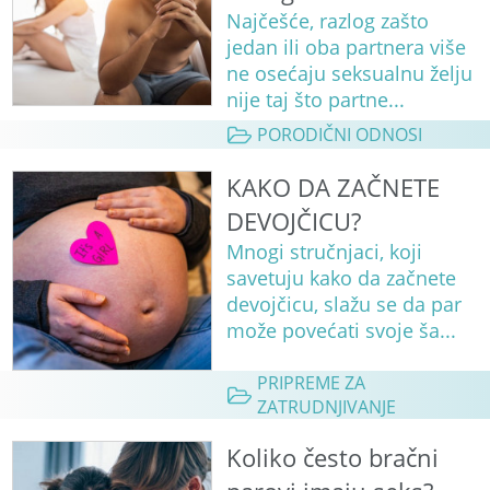
Najčešće, razlog zašto
jedan ili oba partnera više
ne osećaju seksualnu želju
nije taj što partne...
PORODIČNI ODNOSI
KAKO DA ZAČNETE
DEVOJČICU?
Mnogi stručnjaci, koji
savetuju kako da začnete
devojčicu, slažu se da par
može povećati svoje ša...
PRIPREME ZA
ZATRUDNJIVANJE
Koliko često bračni