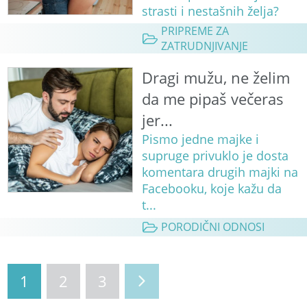
strasti i nestašnih želja?
PRIPREME ZA
ZATRUDNJIVANJE
Dragi mužu, ne želim
da me pipaš večeras
jer...
Pismo jedne majke i
supruge privuklo je dosta
komentara drugih majki na
Facebooku, koje kažu da
t...
PORODIČNI ODNOSI
1
2
3