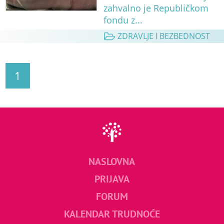
zahvalno je Republičkom
fondu z...
ZDRAVLJE I BEZBEDNOST
1
NASLOVNA
PRIJAVA
FORUM
KALENDAR TRUDNOĆE