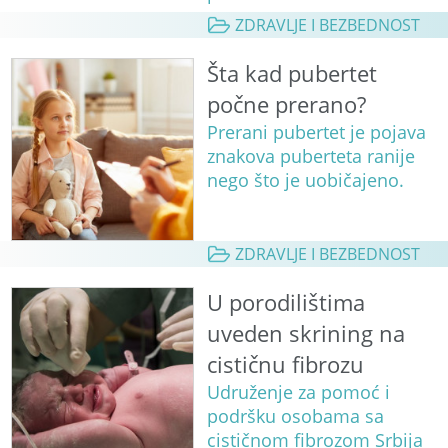
ZDRAVLJE I BEZBEDNOST
Šta kad pubertet
počne prerano?
Prerani pubertet je pojava
znakova puberteta ranije
nego što je uobičajeno.
ZDRAVLJE I BEZBEDNOST
U porodilištima
uveden skrining na
cističnu fibrozu
Udruženje za pomoć i
podršku osobama sa
cističnom fibrozom Srbija