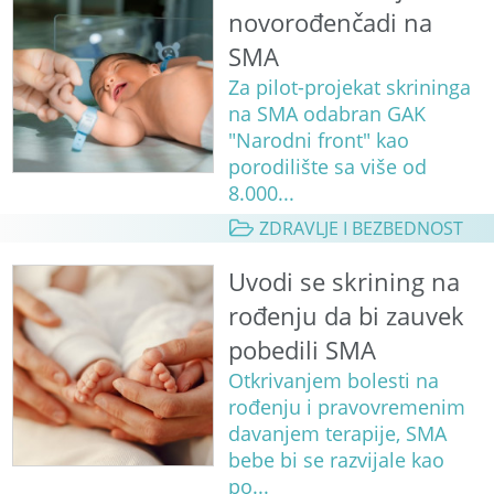
novorođenčadi na
SMA
Za pilot-projekat skrininga
na SMA odabran GAK
"Narodni front" kao
porodilište sa više od
8.000...
ZDRAVLJE I BEZBEDNOST
Uvodi se skrining na
rođenju da bi zauvek
pobedili SMA
Otkrivanjem bolesti na
rođenju i pravovremenim
davanjem terapije, SMA
bebe bi se razvijale kao
po...