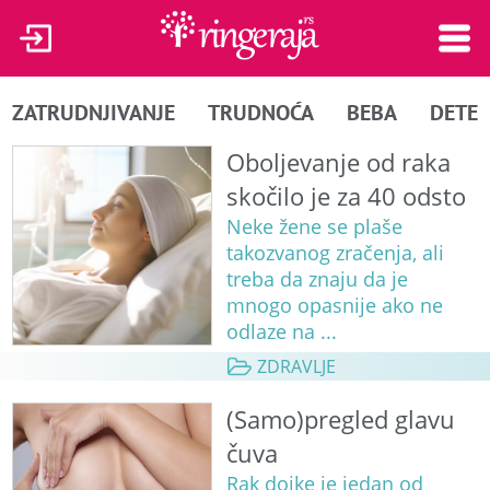
ZATRUDNJIVANJE
TRUDNOĆA
BEBA
DETE
Oboljevanje od raka
skočilo je za 40 odsto
Neke žene se plaše
takozvanog zračenja, ali
treba da znaju da je
mnogo opasnije ako ne
odlaze na ...
ZDRAVLJE
(Samo)pregled glavu
čuva
Rak dojke je jedan od