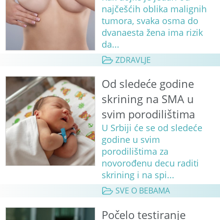
najčešćih oblika malignih
tumora, svaka osma do
dvanaesta žena ima rizik
da...
ZDRAVLJE
Od sledeće godine
skrining na SMA u
svim porodilištima
U Srbiji će se od sledeće
godine u svim
porodilištima za
novorođenu decu raditi
skrining i na spi...
SVE O BEBAMA
Počelo testiranje