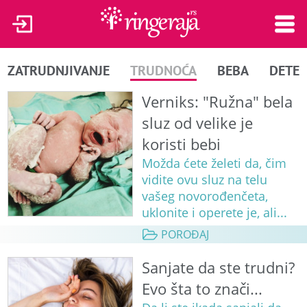
ZATRUDNJIVANJE
TRUDNOĆA
BEBA
DETE
Verniks: "Ružna" bela
sluz od velike je
koristi bebi
Možda ćete želeti da, čim
vidite ovu sluz na telu
vašeg novorođenčeta,
uklonite i operete je, ali...
POROĐAJ
Sanjate da ste trudni?
Evo šta to znači...