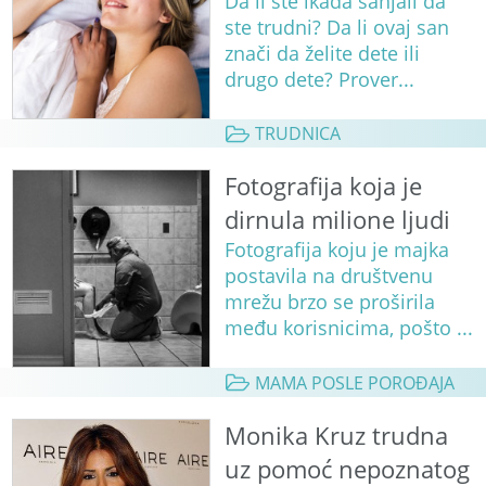
Da li ste ikada sanjali da
ste trudni? Da li ovaj san
znači da želite dete ili
drugo dete? Prover...
TRUDNICA
Fotografija koja je
dirnula milione ljudi
Fotografija koju je majka
postavila na društvenu
mrežu brzo se proširila
među korisnicima, pošto ...
MAMA POSLE POROĐAJA
Monika Kruz trudna
uz pomoć nepoznatog