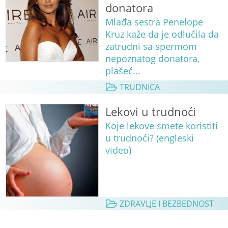
donatora
Mlađa sestra Penelope
Kruz kaže da je odlučila da
zatrudni sa spermom
nepoznatog donatora,
plašeć...
TRUDNICA
Lekovi u trudnoći
Koje lekove smete koristiti
u trudnoći? (engleski
video)
ZDRAVLJE I BEZBEDNOST