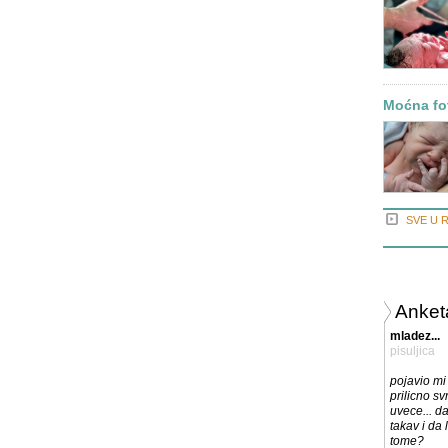
Moćna fot
SVE U 
Anket
mladez...
pisuljica
pojavio mi
prilicno sv
uvece... da 
takav i da 
tome?