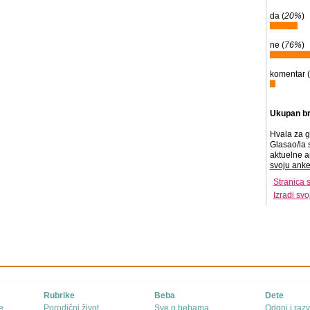
da (
20%
)
ne (
76%
)
komentar (
Ukupan br
Hvala za g
Glasao/la 
aktuelne a
svoju anke
Stranica 
Izradi sv
Rubrike
Beba
Dete
e
Porodični život
Sve o bebama
Odgoj i razv