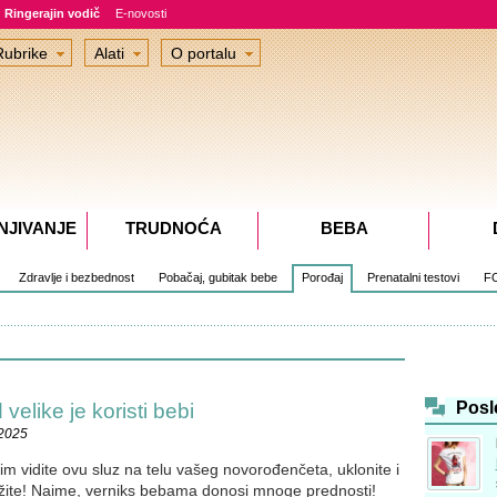
Ringerajin vodič
E-novosti
Rubrike
Alati
O portalu
NJIVANJE
TRUDNOĆA
BEBA
Zdravlje i bezbednost
Pobačaj, gubitak bebe
Porođaj
Prenatalni testovi
F
Posl
velike je koristi bebi
.2025
im vidite ovu sluz na telu vašeg novorođenčeta, uklonite i
držite! Naime, verniks bebama donosi mnoge prednosti!