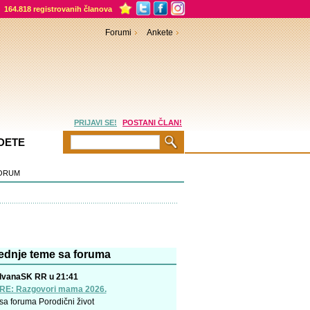
164.818 registrovanih članova
Forumi
Ankete
PRIJAVI SE!
POSTANI ČLAN!
DETE
ORUM
ednje teme sa foruma
IvanaSK RR u 21:41
RE: Razgovori mama 2026.
sa foruma
Porodični život