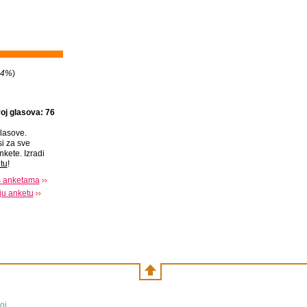
4%
)
oj glasova: 76
lasove.
si za sve
nkete. Izradi
tu
!
s anketama
oju anketu
oj