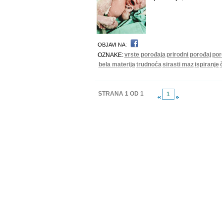
OBJAVI NA:
vrste porođaja
prirodni porođaj
por
OZNAKE:
bela materija
trudnoća
sirasti maz
ispiranje
STRANA 1 OD 1
1