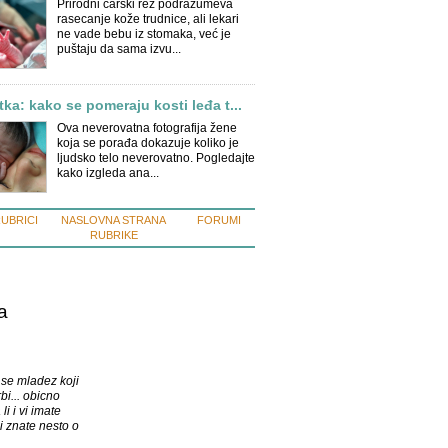
Prirodni carski rez podrazumeva
rasecanje kože trudnice, ali lekari
ne vade bebu iz stomaka, već je
puštaju da sama izvu...
ka: kako se pomeraju kosti leđa t...
Ova neverovatna fotografija žene
koja se porađa dokazuje koliko je
ljudsko telo neverovatno. Pogledajte
kako izgleda ana...
RUBRICI
NASLOVNA STRANA
FORUMI
RUBRIKE
a
 se mladez koji
rbi... obicno
li i vi imate
li znate nesto o