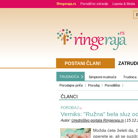
Ringeraja.rs
Porodično zdravlje
Lepota & Moda
POSTANI ČLAN!
ZATRUD
TRUDNOĆA
Simptomi trudnoće
Trudnica
Porođajne priče
Porođaj
Porodilište
ČLANCI
POROĐAJ
Verniks: "Ružna" bela sluz od 
Autor:
Uredništvo portala Ringeraja.rs
| 15.12
Možda ćete želeti da, č
operete je, ali se suz