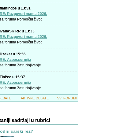
flamingos u 13:51
RE: Razgovori mama 2026.
sa foruma
Porodični život
IvanaSK RR u 13:33
RE: Razgovori mama 2026.
sa foruma
Porodični život
Dzeket u 15:56
RE: Azoospermija
sa foruma
Zatrudnjivanje
Tinčee u 15:37
RE: Azoospermija
sa foruma
Zatrudnjivanje
DEBATE
AKTIVNE DEBATE
SVI FORUMI
taniji sadržaji u rubrici
rodni carski rez?