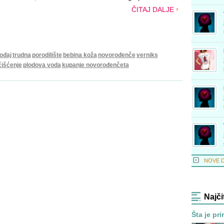
ČITAJ DALJE
ođaj
trudna
porodilište
bebina koža
novorođenče
verniks
čišćenje
plodova voda
kupanje novorođenčeta
NOVE 
Najči
Šta je pri