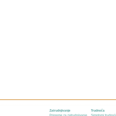
Zatrudnjivanje
Trudnoća
Pripreme za zatrudnjivanje
Simptomi trudnoć