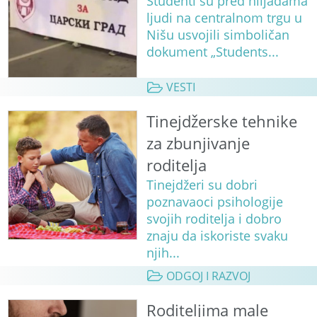
Studenti su pred hiljadama
ljudi na centralnom trgu u
Nišu usvojili simboličan
dokument „Students...
VESTI
Tinejdžerske tehnike
za zbunjivanje
roditelja
Tinejdžeri su dobri
poznavaoci psihologije
svojih roditelja i dobro
znaju da iskoriste svaku
njih...
ODGOJ I RAZVOJ
Roditeljima male