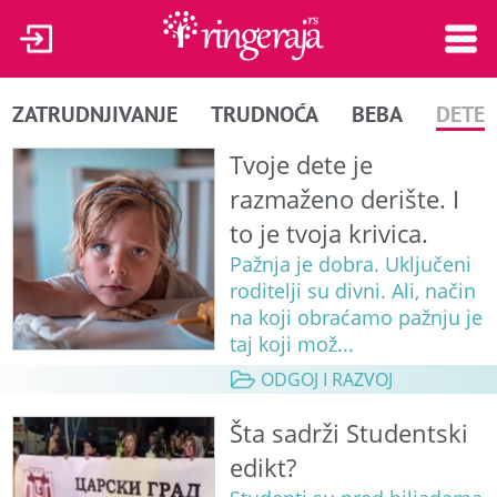
ZATRUDNJIVANJE
TRUDNOĆA
BEBA
DETE
Tvoje dete je
razmaženo derište. I
to je tvoja krivica.
Pažnja je dobra. Uključeni
roditelji su divni. Ali, način
na koji obraćamo pažnju je
taj koji mož...
ODGOJ I RAZVOJ
Šta sadrži Studentski
edikt?