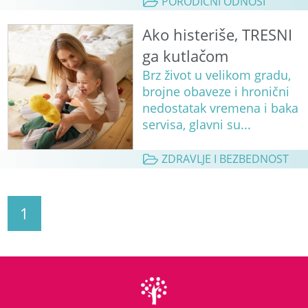
PORODIČNI ODNOSI
Ako histeriše, TRESNI
ga kutlačom
Brz život u velikom gradu,
brojne obaveze i hronični
nedostatak vremena i baka
servisa, glavni su...
ZDRAVLJE I BEZBEDNOST
1