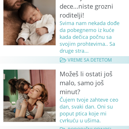
dece...niste grozni
roditelji!
Svima nam nekada dođe
da pobegnemo iz kuće
kada dečica počnu sa
svojim prohtevima.. Sa
druge stra...
VREME SA DETETOM
Možeš li ostati još
malo, samo još
minut?
Čujem tvoje zahteve ceo
dan, svaki dan. Oni su
poput ptica koje mi
cvrkuću u ušima.