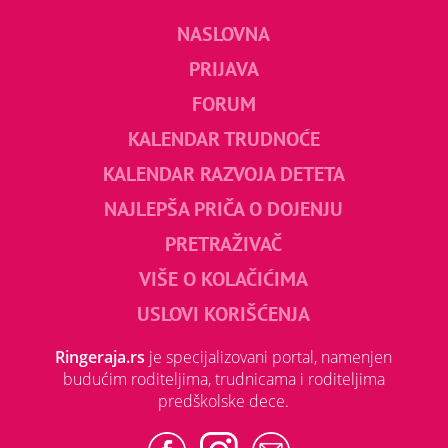
NASLOVNA
PRIJAVA
FORUM
KALENDAR TRUDNOĆE
KALENDAR RAZVOJA DETETA
NAJLEPŠA PRIČA O DOJENJU
PRETRAŽIVAČ
VIŠE O KOLAČIĆIMA
USLOVI KORIŠĆENJA
Ringeraja.rs
je specijalizovani portal, namenjen
budućim roditeljima, trudnicama i roditeljima
predškolske dece.