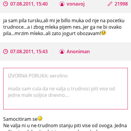
07.08.2011, 15:40
vonavoj
21998
ja sam pila tursku,ali mi je billo muka od nje na pocetku
trudnoce...a i zbog mleka pijem nes..jer ga ne bi ovako
pila...mrzim mleko..ali zato jogurt obozavam!
07.08.2011, 15:43
Anoniman
IZVORNA PORUKA: verolino
mada sam cula da ne valja u trudnoci piti vise od
jedne male soljice dnevno...
Samocitiram se
Ne valja ni u ne-trudnom stanju piti vise od ovoga. Jedna