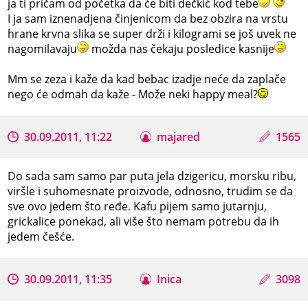
ja ti pričam od početka da će biti dečkić kod tebe
I ja sam iznenadjena činjenicom da bez obzira na vrstu
hrane krvna slika se super drži i kilogrami se još uvek ne
nagomilavaju
možda nas čekaju posledice kasnije
Mm se zeza i kaže da kad bebac izadje neće da zaplače
nego će odmah da kaže - Može neki happy meal?
30.09.2011, 11:22
majared
1565
Do sada sam samo par puta jela dzigericu, morsku ribu,
viršle i suhomesnate proizvode, odnosno, trudim se da
sve ovo jedem što ređe. Kafu pijem samo jutarnju,
grickalice ponekad, ali više što nemam potrebu da ih
jedem češće.
30.09.2011, 11:35
Inica
3098