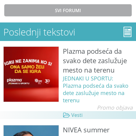
SVI FORUMI
Poslednji tekstovi
Plazma podseća da
svako dete zaslužuje
mesto na terenu
JEDNAKI U SPORTU:
Plazma podseća da svako
dete zaslužuje mesto na
terenu
Promo objava
Vesti
NIVEA summer