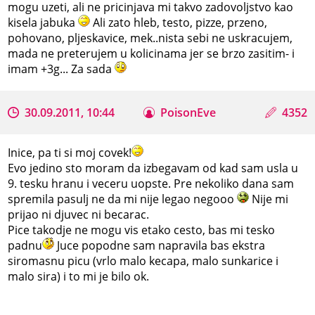
mogu uzeti, ali ne pricinjava mi takvo zadovoljstvo kao
kisela jabuka
Ali zato hleb, testo, pizze, przeno,
pohovano, pljeskavice, mek..nista sebi ne uskracujem,
mada ne preterujem u kolicinama jer se brzo zasitim- i
imam +3g... Za sada
30.09.2011, 10:44
PoisonEve
4352
Inice, pa ti si moj covek!
Evo jedino sto moram da izbegavam od kad sam usla u
9. tesku hranu i veceru uopste. Pre nekoliko dana sam
spremila pasulj ne da mi nije legao negooo
Nije mi
prijao ni djuvec ni becarac.
Pice takodje ne mogu vis etako cesto, bas mi tesko
padnu
Juce popodne sam napravila bas ekstra
siromasnu picu (vrlo malo kecapa, malo sunkarice i
malo sira) i to mi je bilo ok.