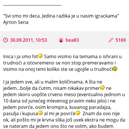
_____________________________
"Svi smo mi deca. Jedina razlika je u nasim igrackama"
Ajrton Sena
30.09.2011, 10:53
bea83
5169
Inica i ja smo hit
Samo visimo na temama o ishrani u
trudnoći a istovremeno se non stop premeravamo i
visimo na onoj temi koliko ste se ugojile u trudnoći
I ja jedem sve, ali u malim količinama. A šta ne
jedem...bolje da ćutim, nisam nikakav primer
ne
jedem skoro uopšte crveno meso (eventualno jednom u
10 dana od junećeg mlevenog pravim neko jelo) i ne
jedem povrće, osim krompira, kuvanog paradajza,
pasulja i kupusa
al mi je povrće
Znam da ovo nije
ok, ali pošto mi je krvna slika još uvek ekstra ne mogu da
se nateram da jedem ono što ne volim, ako budem