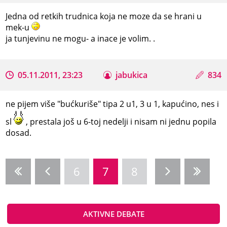
Jedna od retkih trudnica koja ne moze da se hrani u
mek-u
ja tunjevinu ne mogu- a inace je volim. .
05.11.2011, 23:23
jabukica
834
ne pijem više "bućkuriše" tipa 2 u1, 3 u 1, kapućino, nes i
sl
, prestala još u 6-toj nedelji i nisam ni jednu popila
dosad.
6
7
8
AKTIVNE DEBATE