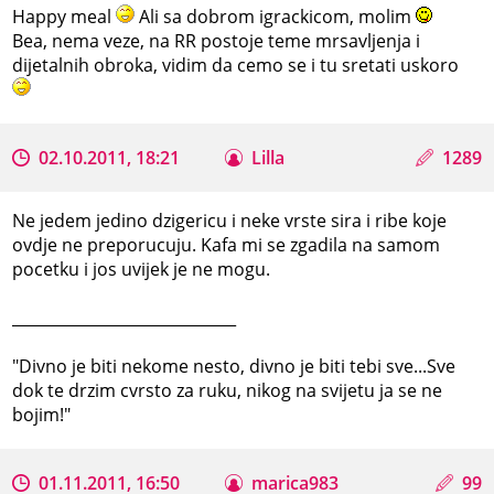
Happy meal
Ali sa dobrom igrackicom, molim
Bea, nema veze, na RR postoje teme mrsavljenja i
dijetalnih obroka, vidim da cemo se i tu sretati uskoro
02.10.2011, 18:21
Lilla
1289
Ne jedem jedino dzigericu i neke vrste sira i ribe koje
ovdje ne preporucuju. Kafa mi se zgadila na samom
pocetku i jos uvijek je ne mogu.
_____________________________
"Divno je biti nekome nesto, divno je biti tebi sve...Sve
dok te drzim cvrsto za ruku, nikog na svijetu ja se ne
bojim!"
01.11.2011, 16:50
marica983
99