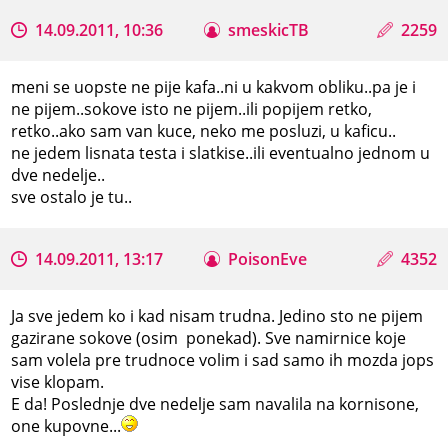
14.09.2011, 10:36
smeskicTB
2259
meni se uopste ne pije kafa..ni u kakvom obliku..pa je i
ne pijem..sokove isto ne pijem..ili popijem retko,
retko..ako sam van kuce, neko me posluzi, u kaficu..
ne jedem lisnata testa i slatkise..ili eventualno jednom u
dve nedelje..
sve ostalo je tu..
14.09.2011, 13:17
PoisonEve
4352
Ja sve jedem ko i kad nisam trudna. Jedino sto ne pijem
gazirane sokove (osim ponekad). Sve namirnice koje
sam volela pre trudnoce volim i sad samo ih mozda jops
vise klopam.
E da! Poslednje dve nedelje sam navalila na kornisone,
one kupovne...