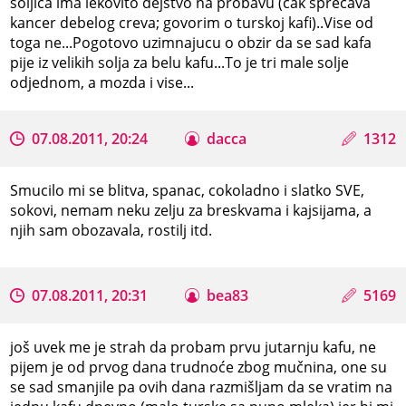
soljica ima lekovito dejstvo na probavu (cak sprecava
kancer debelog creva; govorim o turskoj kafi)..Vise od
toga ne...Pogotovo uzimnajucu o obzir da se sad kafa
pije iz velikih solja za belu kafu...To je tri male solje
odjednom, a mozda i vise...
07.08.2011, 20:24
dacca
1312
Smucilo mi se blitva, spanac, cokoladno i slatko SVE,
sokovi, nemam neku zelju za breskvama i kajsijama, a
njih sam obozavala, rostilj itd.
07.08.2011, 20:31
bea83
5169
još uvek me je strah da probam prvu jutarnju kafu, ne
pijem je od prvog dana trudnoće zbog mučnina, one su
se sad smanjile pa ovih dana razmišljam da se vratim na