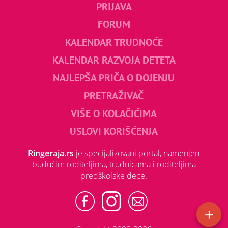
PRIJAVA
FORUM
KALENDAR TRUDNOĆE
KALENDAR RAZVOJA DETETA
NAJLEPŠA PRIČA O DOJENJU
PRETRAŽIVAČ
VIŠE O KOLAČIĆIMA
USLOVI KORIŠĆENJA
Ringeraja.rs
je specijalizovani portal, namenjen
budućim roditeljima, trudnicama i roditeljima
predškolske dece.