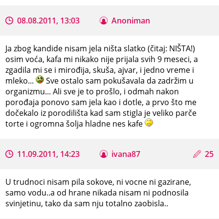
08.08.2011, 13:03
Anoniman
Ja zbog kandide nisam jela ništa slatko (čitaj: NIŠTA!)
osim voća, kafa mi nikako nije prijala svih 9 meseci, a
zgadila mi se i mirođija, skuša, ajvar, i jedno vreme i
mleko...
Sve ostalo sam pokušavala da zadržim u
organizmu... Ali sve je to prošlo, i odmah nakon
porođaja ponovo sam jela kao i dotle, a prvo što me
dočekalo iz porodilišta kad sam stigla je veliko parče
torte i ogromna šolja hladne nes kafe
11.09.2011, 14:23
ivana87
25
U trudnoci nisam pila sokove, ni vocne ni gazirane,
samo vodu..a od hrane nikada nisam ni podnosila
svinjetinu, tako da sam nju totalno zaobisla..