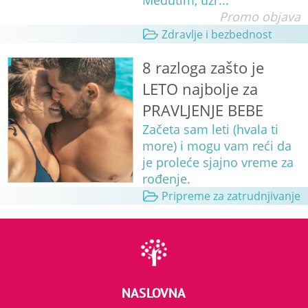
Međutim, uzr...
Promo objava
Zdravlje i bezbednost
8 razloga zašto je
LETO najbolje za
PRAVLJENJE BEBE
Začeta sam leti (hvala ti
more) i mogu vam reći da
je proleće sjajno vreme za
rođenje.
Pripreme za zatrudnjivanje
NASLOVNA