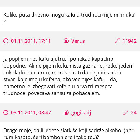
Koliko puta dnevno mogu kafu u trudnoci (nije mi muka)
?
01.11.2011, 17:11
Verus
11942
Ja popijem nes kafu ujutru, i ponekad kapucino
popodne. Ali ne pijem kolu, nista gazirano, retko jedem
cokoladu: hocu reci, moras paziti da ne jedes puno
stvari koje imaju kofeina, ako vec pijes kafu. I da,
pametno je izbegavati kofein u prva tri meseca
trudnoce: povecava sansu za pobacajem.
03.11.2011, 08:47
gogicadj
24
Drage moje, da li jedete slatkiše koji sadrže alkohol (npr.
rum-kasato, šeri bombonjere i tako to..)?