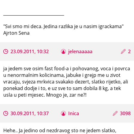
_____________________________
"Svi smo mi deca. Jedina razlika je u nasim igrackama"
Ajrton Sena
23.09.2011, 10:32
jelenaaaaa
2
ja jedem sve osim fast food-a i pohovanog, voca i povrca
u nenormalnim kolicinama, jabuke i grejp me u zivot
vracaju, svjeza mrkvica svakako dezert, slatko rijetko, ali
ponekad dodje i to, e uz sve to sam dobila 8 kg, a tek
usla u peti mjesec. Mnogo je, zar ne?!
30.09.2011, 10:37
Inica
3098
Hehe.. Ja jedino od nezdravog sto ne jedem slatko,