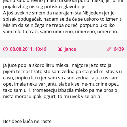
jednu kafu dnevno (malo turske sa puno mleka) jer bi mi
prijalo zbog niskog pritiska i glavobolje
A još uvek ne smem da nabrajam šta NE jedem jer je
spisak podugačak, nadam se da će se uskoro to izmeniti.
Mislim da se ničega ne treba odreći potpuno ukoliko
vam telo to traži, samo umereno, umereno, umereno...
08.08.2011, 10:46
jance
6439
ja juce popila skoro litru mleka.. najgore je to sto ja
pijem tecnost zato sto sam zedna pa sta god mi stavis u
casu, popicu litru jer sam strasno zedna.. a jutros sam
opet imala neku varijantu slabe kiseline-mucnine opet,
tako sam u 1. tromesecju izbacila mleko pa me proslo..
nista moracu ipak jogurt, to mi uvek vise prija
_____________________________
Bez dece kuća ne raste