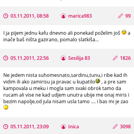
03.11.2011, 08:58
marica983
99
I ja pijem jednu kafu dnevno ali ponekad poželim još
a
inače baš ništa gazirano, pomalo slatkiša...
05.11.2011, 22:56
Sesilija 83
1826
Ne jedem nista suhomesnato,sardinu,tunu,i ribe kad ih
vidim ili ako zamirisu ja pravac u kupatilo
, a pre sam
kampovala u meku i mogla sam svaki obrok tamo da
rucam ali vise ne kad udjem unutra ubije me onaj miris i
bezim napolje,od jula nisam usla tamo .... i bas mi je zao
05.11.2011, 23:09
Inica
3098