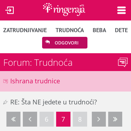
ZATRUDNJIVANJE
TRUDNOĆA
BEBA
DETE
ODGOVORI
Forum: Trudnoća
Ishrana trudnice
RE: Šta NE jedete u trudnoći?
6
7
8