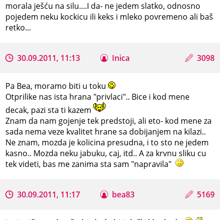
morala ješću na silu....I da- ne jedem slatko, odnosno
pojedem neku kockicu ili keks i mleko povremeno ali baš
retko...
30.09.2011, 11:13
Inica
3098
Pa Bea, moramo biti u toku
Otprilike nas ista hrana "privlaci".. Bice i kod mene
decak, pazi sta ti kazem
Znam da nam gojenje tek predstoji, ali eto- kod mene za
sada nema veze kvalitet hrane sa dobijanjem na kilazi..
Ne znam, mozda je kolicina presudna, i to sto ne jedem
kasno.. Mozda neku jabuku, caj, itd.. A za krvnu sliku cu
tek videti, bas me zanima sta sam "napravila"
30.09.2011, 11:17
bea83
5169