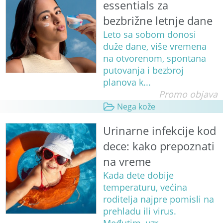
essentials za
bezbrižne letnje dane
Leto sa sobom donosi
duže dane, više vremena
na otvorenom, spontana
putovanja i bezbroj
planova k...
Promo objava
Nega kože
Urinarne infekcije kod
dece: kako prepoznati
na vreme
Kada dete dobije
temperaturu, većina
roditelja najpre pomisli na
prehladu ili virus.