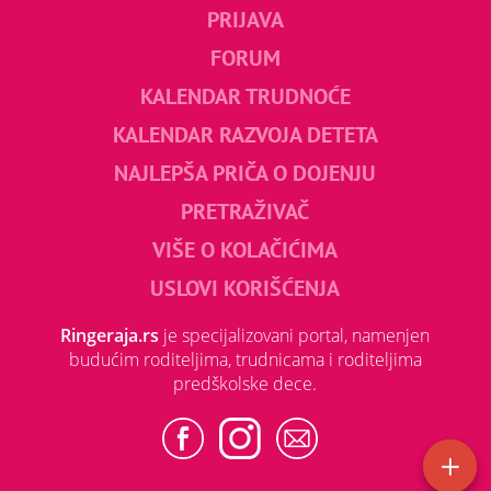
PRIJAVA
FORUM
KALENDAR TRUDNOĆE
KALENDAR RAZVOJA DETETA
NAJLEPŠA PRIČA O DOJENJU
PRETRAŽIVAČ
VIŠE O KOLAČIĆIMA
USLOVI KORIŠĆENJA
Ringeraja.rs
je specijalizovani portal, namenjen
budućim roditeljima, trudnicama i roditeljima
predškolske dece.