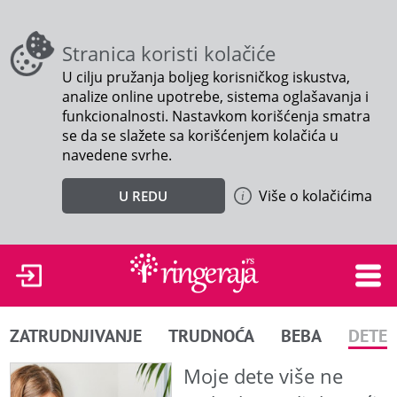
Stranica koristi kolačiće
U cilju pružanja boljeg korisničkog iskustva,
analize online upotrebe, sistema oglašavanja i
funkcionalnosti. Nastavkom korišćenja smatra
se da se slažete sa korišćenjem kolačića u
navedene svrhe.
Više o kolačićima
U REDU
ZATRUDNJIVANJE
TRUDNOĆA
BEBA
DETE
Moje dete više ne