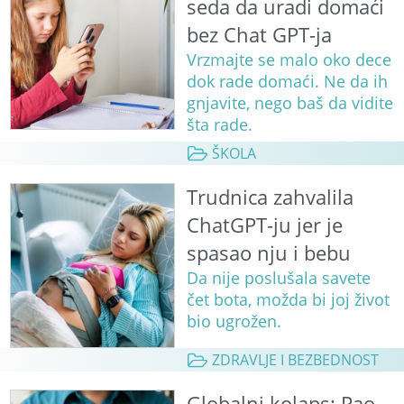
seda da uradi domaći
bez Chat GPT-ja
Vrzmajte se malo oko dece
dok rade domaći. Ne da ih
gnjavite, nego baš da vidite
šta rade.
ŠKOLA
Trudnica zahvalila
ChatGPT-ju jer je
spasao nju i bebu
Da nije poslušala savete
čet bota, možda bi joj život
bio ugrožen.
ZDRAVLJE I BEZBEDNOST
Globalni kolaps: Pao