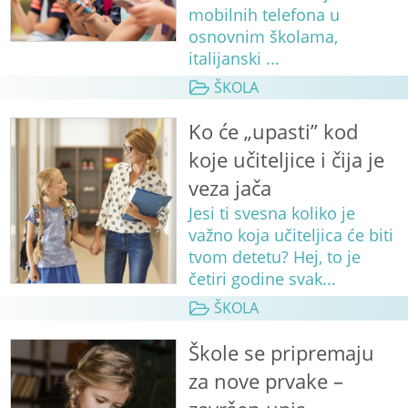
mobilnih telefona u
osnovnim školama,
italijanski ...
ŠKOLA
Ko će „upasti” kod
koje učiteljice i čija je
veza jača
Jesi ti svesna koliko je
važno koja učiteljica će biti
tvom detetu? Hej, to je
četiri godine svak...
ŠKOLA
Škole se pripremaju
za nove prvake –