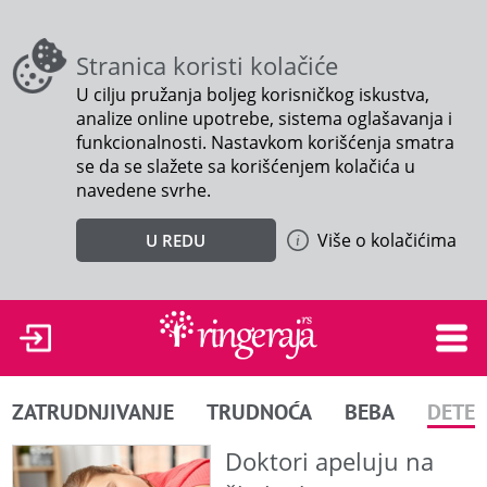
Stranica koristi kolačiće
U cilju pružanja boljeg korisničkog iskustva,
analize online upotrebe, sistema oglašavanja i
funkcionalnosti. Nastavkom korišćenja smatra
se da se slažete sa korišćenjem kolačića u
navedene svrhe.
Više o kolačićima
U REDU
ZATRUDNJIVANJE
TRUDNOĆA
BEBA
DETE
Doktori apeluju na