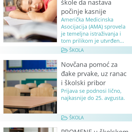
škole da nastava
počinje kasnije
Američka Medicinska
Asocijacija (AMA) sprovela
je temeljna istraživanja i
tom prilikom je utvrđen...
ŠKOLA
Novčana pomoć za
đake prvake, uz ranac
i školski pribor
Prijava se podnosi lično,
najkasnije do 25. avgusta.
ŠKOLA
PROMENE u školskom