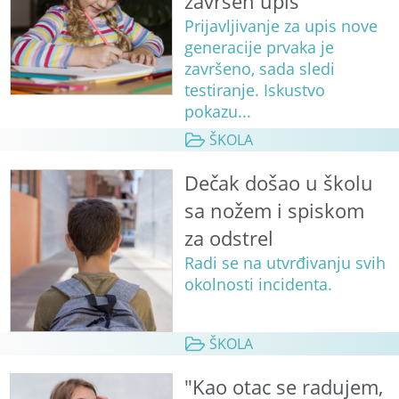
završen upis
Prijavljivanje za upis nove
generacije prvaka je
završeno, sada sledi
testiranje. Iskustvo
pokazu...
ŠKOLA
Dečak došao u školu
sa nožem i spiskom
za odstrel
Radi se na utvrđivanju svih
okolnosti incidenta.
ŠKOLA
"Kao otac se radujem,