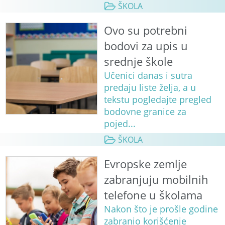
ŠKOLA
Ovo su potrebni
bodovi za upis u
srednje škole
Učenici danas i sutra
predaju liste želja, a u
tekstu pogledajte pregled
bodovne granice za
pojed...
ŠKOLA
Evropske zemlje
zabranjuju mobilnih
telefone u školama
Nakon što je prošle godine
zabranio korišćenje