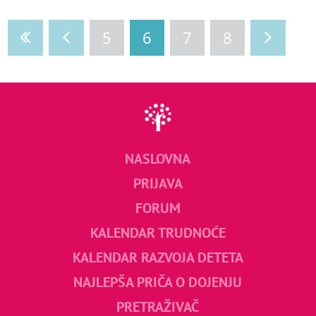
5
6
7
8
NASLOVNA
PRIJAVA
FORUM
KALENDAR TRUDNOĆE
KALENDAR RAZVOJA DETETA
NAJLEPŠA PRIČA O DOJENJU
PRETRAŽIVAČ