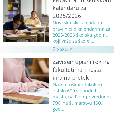
kalendaru za
2025/2026
Novi školski kalendari i
pravilnici o kalendarima za
2025/2026 školsku godinu
koji važe za škole ...
ŠKOLA
Završen upisni rok na
fakultetima, mesta
ima na pretek
Na Filološkom fakultetu
ostalo 600 slobodnih
mesta, na Poljoprivrednom
590, na šumarstvu 190,
geo...