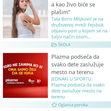
a kao živo biće se
plašim"
Tata Boris Miljković je na
društvenoj mreži Fejsbuk
objavio post u kojem se na
šaljiv način osvrn...
ŠKOLA
Plazma podseća da
svako dete zaslužuje
mesto na terenu
JEDNAKI U SPORTU:
Plazma podseća da svako
dete zaslužuje mesto na
terenu
Oglasna poruka