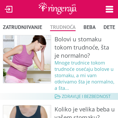
ZATRUDNJIVANJE
TRUDNOĆA
BEBA
DETE
Bolovi u stomaku
tokom trudnoće, šta
je normalno?
Mnoge trudnice tokom
trudnoće osećaju bolove u
stomaku, a mi vam
otkrivamo šta je normalno,
a šta...
ZDRAVLJE I BEZBEDNOST
Koliko je velika beba u
vašem stomaku?