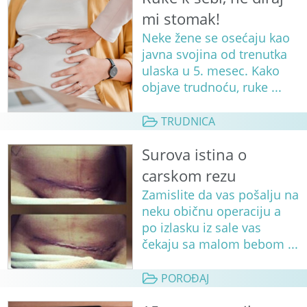
mi stomak!
Neke žene se osećaju kao
javna svojina od trenutka
ulaska u 5. mesec. Kako
objave trudnoću, ruke ...
TRUDNICA
Surova istina o
carskom rezu
Zamislite da vas pošalju na
neku običnu operaciju a
po izlasku iz sale vas
čekaju sa malom bebom ...
POROĐAJ