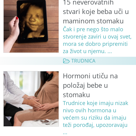
15 neverovatnih
stvari koje beba uči u
maminom stomaku
Čak i pre nego što malo
stvorenje zaviri u ovaj svet,
mora se dobro pripremiti
za život u njemu. ...
TRUDNICA
Hormoni utiču na
položaj bebe u
stomaku
Trudnice koje imaju nizak
nivo ovih hormona u
većem su riziku da imaju
teži porođaj, upozoravaju
...