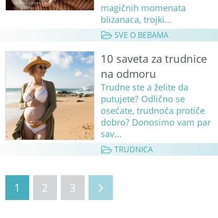
magičnih momenata
blizanaca, trojki...
SVE O BEBAMA
10 saveta za trudnice
na odmoru
Trudne ste a želite da
putujete? Odlično se
osećate, trudnoća protiče
dobro? Donosimo vam par
sav...
TRUDNICA
1
2
3