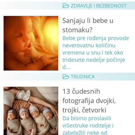
ZDRAVLJE I BEZBEDNOST
Sanjaju li bebe u
stomaku?
Bebe pre rođenja provode
neverovatnu količinu
vremena u snu i tek oko
tridesete nedelje počinje
d...
TRUDNICA
13 čudesnih
fotografija dvojki,
trojki, četvorki
Da bismo proslavili
višestruke roditelje i
zabeležili neke od