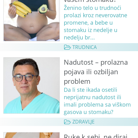
Ženino telo u trudnoći
prolazi kroz neverovatne
promene, a bebe u
stomaku iz nedelje u
nedelju br...
TRUDNICA
Nadutost – prolazna
pojava ili ozbiljan
problem
Da li ste ikada osetili
neprijatnu nadutost ili
imali problema sa viškom
gasova u stomaku?
ZDRAVLJE
Ruke k sebi, ne diraj