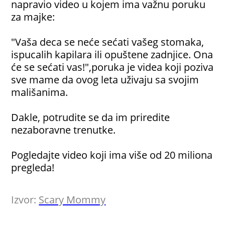
napravio video u kojem ima važnu poruku
za majke:
"Vaša deca se neće sećati vašeg stomaka,
ispucalih kapilara ili opuštene zadnjice. Ona
će se sećati vas!",poruka je videa koji poziva
sve mame da ovog leta uživaju sa svojim
mališanima.
Dakle, potrudite se da im priredite
nezaboravne trenutke.
Pogledajte video koji ima više od 20 miliona
pregleda!
Izvor:
Scary Mommy