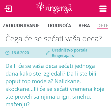
ZATRUDNJIVANJE
TRUDNOĆA
BEBA
DETE
Čega će se sećati vaša deca?
Uredništvo portala
16.6.2020
Ringeraja.rs
Da li će se vaša deca sećati jednoga
dana kako ste izgledali? Da li ste bili
poput top modela? Nalickane,
skockane...Ili će se sećati vremena koje
ste proveli sa njima u igri, smehu,
maženju?