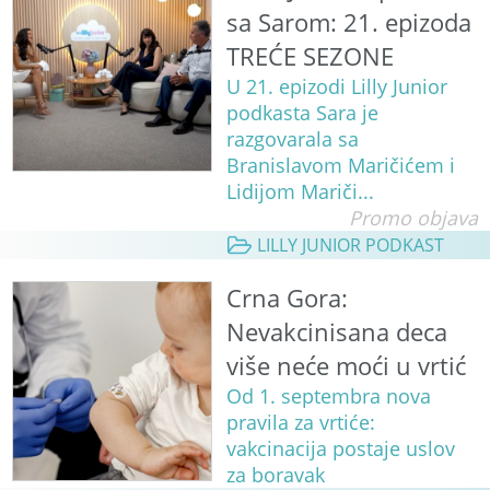
sa Sarom: 21. epizoda
TREĆE SEZONE
U 21. epizodi Lilly Junior
podkasta Sara je
razgovarala sa
Branislavom Maričićem i
Lidijom Mariči...
Promo objava
LILLY JUNIOR PODKAST
Crna Gora:
Nevakcinisana deca
više neće moći u vrtić
Od 1. septembra nova
pravila za vrtiće:
vakcinacija postaje uslov
za boravak