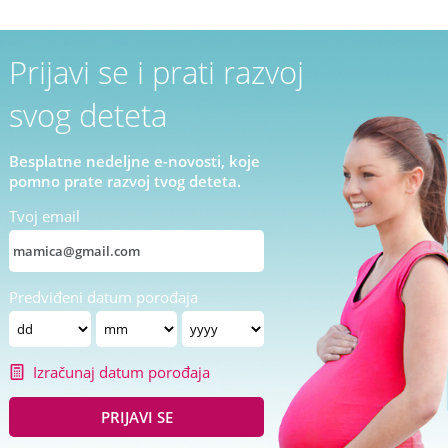
Prijavi se i prati razvoj
svog deteta
Besplatne nedeljne e-novosti, koje
pomno prate razvoj tvog deteta.
Tvoj email
Predviđeni datum porođaja
Izračunaj datum porođaja
PRIJAVI SE