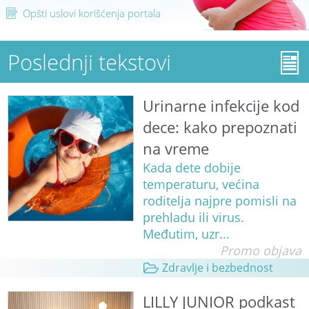
Opšti uslovi korišćenja portala
Poslednji tekstovi
Urinarne infekcije kod
dece: kako prepoznati
na vreme
Kada dete dobije
temperaturu, većina
roditelja najpre pomisli na
prehladu ili virus.
Međutim, uzr...
Promo objava
Zdravlje i bezbednost
LILLY JUNIOR podkast