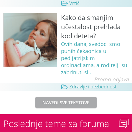
Vrtić
Kako da smanjim
učestalost prehlada
kod deteta?
Ovih dana, svedoci smo
punih čekaonica u
pedijatrijskim
ordinacijama, a roditelji su
zabrinuti si...
Promo objava
Zdravlje i bezbednost
NAVEDI SVE TEKSTOVE
Poslednje teme sa foruma