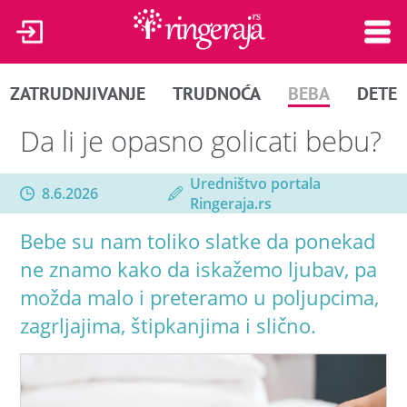
ZATRUDNJIVANJE
TRUDNOĆA
BEBA
DETE
Da li je opasno golicati bebu?
Uredništvo portala
8.6.2026
Ringeraja.rs
Bebe su nam toliko slatke da ponekad
ne znamo kako da iskažemo ljubav, pa
možda malo i preteramo u poljupcima,
zagrljajima, štipkanjima i slično.