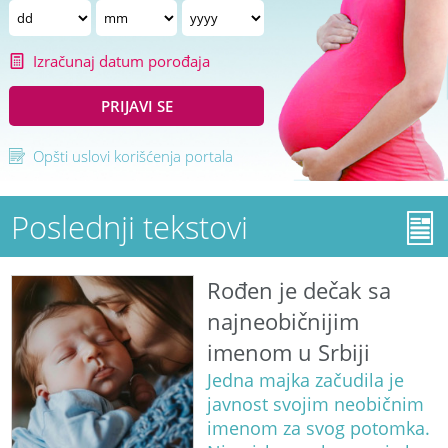
Izračunaj datum porođaja
PRIJAVI SE
Opšti uslovi korišćenja portala
Poslednji tekstovi
Rođen je dečak sa
najneobičnijim
imenom u Srbiji
Jedna majka začudila je
javnost svojim neobičnim
imenom za svog potomka.