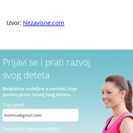
Izvor:
Nezavisne.com
Prijavi se i prati razvoj
svog deteta
Besplatne nedeljne e-novosti, koje
pomno prate razvoj tvog deteta.
Tvoj email
Predviđeni datum porođaja