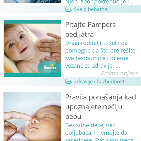
Njen izbor pokrenuo je l...
Sve o bebama
Pitajte Pampers
pedijatra
Dragi roditelji, u želji da
pomogne da što pre rešite
sve nedoumice i dileme
vezane za zdravlje, ...
Promo objava
Zdravlje i bezbednost
Pravila ponašanja kad
upoznajete nečiju
bebu
Bez sitne dece, bez
poljubaca, i nemojte da
zasednete. Evo kako treba