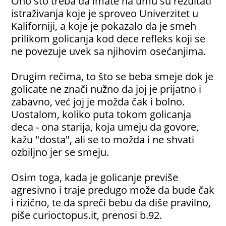
Ono što treba da imate na umu su rezultati
istraživanja koje je sproveo Univerzitet u
Kaliforniji, a koje je pokazalo da je smeh
prilikom golicanja kod dece refleks koji se
ne povezuje uvek sa njihovim osećanjima.
Drugim rečima, to što se beba smeje dok je
golicate ne znači nužno da joj je prijatno i
zabavno, već joj je možda čak i bolno.
Uostalom, koliko puta tokom golicanja
deca - ona starija, koja umeju da govore,
kažu "dosta", ali se to možda i ne shvati
ozbiljno jer se smeju.
Osim toga, kada je golicanje previše
agresivno i traje predugo može da bude čak
i rizično, te da spreči bebu da diše pravilno,
piše curioctopus.it, prenosi b.92.