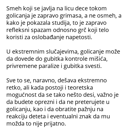
Smeh koji se javlja na licu dece tokom
golicanja je zapravo grimasa, a ne osmeh, a
kako je pokazala studija, to je zapravo
refleksni spazam odnosno grč koji telo
koristi za oslobađanje napetosti.
U ekstremnim slučajevima, golicanje može
da dovede do gubitka kontrole mišića,
privremene paralize i gubitka svesti.
Sve to se, naravno, dešava ekstremno
retko, ali kada postoji i teoretska
mogućnost da se tako nešto desi, važno je
da budete oprezni i da ne preterujete u
golicanju, kao i da obratite pažnju na
reakciju deteta i eventualni znak da mu
možda to nije prijatno.