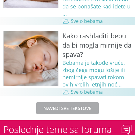
da se ponašate kad idete u
...
Sve o bebama
Kako rashladiti bebu
da bi mogla mirnije da
spava?
Bebama je takođe vruće,
zbog čega mogu lošije ili
nemirnije spavati tokom
ovih vrelih letnjih noć...
Sve o bebama
NAVEDI SVE TEKSTOVE
Poslednje teme sa foruma