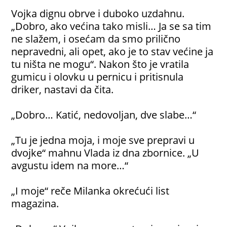
Vojka dignu obrve i duboko uzdahnu.
„Dobro, ako većina tako misli… Ja se sa tim
ne slažem, i osećam da smo prilično
nepravedni, ali opet, ako je to stav većine ja
tu ništa ne mogu“. Nakon što je vratila
gumicu i olovku u pernicu i pritisnula
driker, nastavi da čita.
„Dobro… Katić, nedovoljan, dve slabe…“
„Tu je jedna moja, i moje sve prepravi u
dvojke“ mahnu Vlada iz dna zbornice. „U
avgustu idem na more…“
„I moje“ reče Milanka okrećući list
magazina.