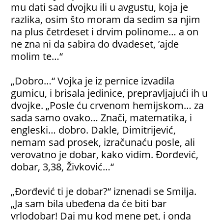
mu dati sad dvojku ili u avgustu, koja je
razlika, osim što moram da sedim sa njim
na plus četrdeset i drvim polinome… a on
ne zna ni da sabira do dvadeset, ’ajde
molim te…“
„Dobro…“ Vojka je iz pernice izvadila
gumicu, i brisala jedinice, prepravljajući ih u
dvojke. „Posle ću crvenom hemijskom… za
sada samo ovako… Znači, matematika, i
engleski… dobro. Dakle, Dimitrijević,
nemam sad prosek, izračunaću posle, ali
verovatno je dobar, kako vidim. Đorđević,
dobar, 3,38, Živković…“
„Đorđević ti je dobar?“ iznenadi se Smilja.
„Ja sam bila ubeđena da će biti bar
vrlodobar! Daj mu kod mene pet, i onda