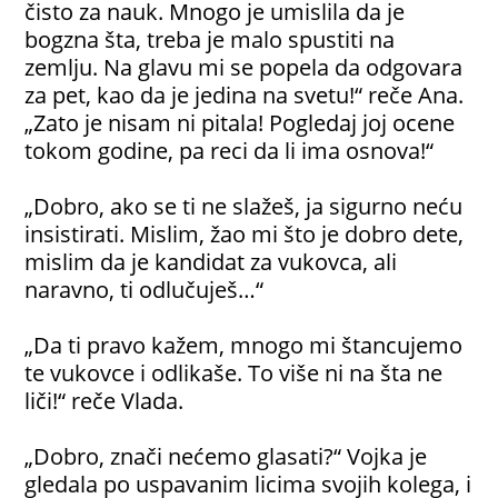
čisto za nauk. Mnogo je umislila da je
bogzna šta, treba je malo spustiti na
zemlju. Na glavu mi se popela da odgovara
za pet, kao da je jedina na svetu!“ reče Ana.
„Zato je nisam ni pitala! Pogledaj joj ocene
tokom godine, pa reci da li ima osnova!“
„Dobro, ako se ti ne slažeš, ja sigurno neću
insistirati. Mislim, žao mi što je dobro dete,
mislim da je kandidat za vukovca, ali
naravno, ti odlučuješ…“
„Da ti pravo kažem, mnogo mi štancujemo
te vukovce i odlikaše. To više ni na šta ne
liči!“ reče Vlada.
„Dobro, znači nećemo glasati?“ Vojka je
gledala po uspavanim licima svojih kolega, i