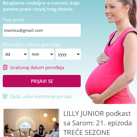
Besplatne nedeljne e-novosti, koje
pomno prate razvoj tvog deteta.
Tvoj email
Predviđeni datum porođaja
Izračunaj datum porođaja
PRIJAVI SE
Opšti uslovi korišćenja portala
LILLY JUNIOR podkast
sa Sarom: 21. epizoda
TREĆE SEZONE