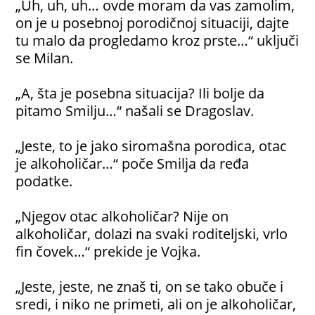
„Uh, uh, uh… ovde moram da vas zamolim,
on je u posebnoj porodičnoj situaciji, dajte
tu malo da progledamo kroz prste…“ uključi
se Milan.
„A, šta je posebna situacija? Ili bolje da
pitamo Smilju…“ našali se Dragoslav.
„Jeste, to je jako siromašna porodica, otac
je alkoholičar…“ poče Smilja da ređa
podatke.
„Njegov otac alkoholičar? Nije on
alkoholičar, dolazi na svaki roditeljski, vrlo
fin čovek…“ prekide je Vojka.
„Jeste, jeste, ne znaš ti, on se tako obuče i
sredi, i niko ne primeti, ali on je alkoholičar,