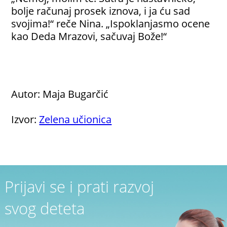
bolje računaj prosek iznova, i ja ću sad
svojima!“ reče Nina. „Ispoklanjasmo ocene
kao Deda Mrazovi, sačuvaj Bože!“
Autor: Maja Bugarčić
Izvor:
Zelena učionica
Prijavi se i prati razvoj
svog deteta