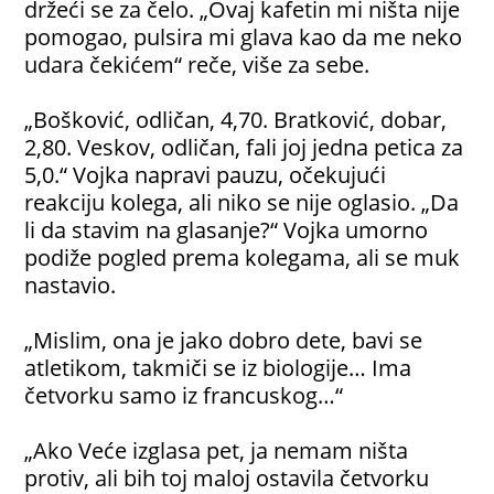
držeći se za čelo. „Ovaj kafetin mi ništa nije
pomogao, pulsira mi glava kao da me neko
udara čekićem“ reče, više za sebe.
„Bošković, odličan, 4,70. Bratković, dobar,
2,80. Veskov, odličan, fali joj jedna petica za
5,0.“ Vojka napravi pauzu, očekujući
reakciju kolega, ali niko se nije oglasio. „Da
li da stavim na glasanje?“ Vojka umorno
podiže pogled prema kolegama, ali se muk
nastavio.
„Mislim, ona je jako dobro dete, bavi se
atletikom, takmiči se iz biologije… Ima
četvorku samo iz francuskog…“
„Ako Veće izglasa pet, ja nemam ništa
protiv, ali bih toj maloj ostavila četvorku