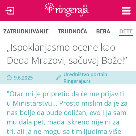
ZATRUDNJIVANJE
TRUDNOĆA
BEBA
DETE
„Ispoklanjasmo ocene kao
Deda Mrazovi, sačuvaj Bože!”
Uredništvo portala
9.6.2025
Ringeraja.rs
"Otac mi je pripretio da će me prijaviti
u Ministarstvu… Prosto mislim da je za
nas bolje da bude odličan, evo i ja sam
mu dala pet, mada iskreno nije ni za
tri, ali ja ne mogu sa tim ljudima više