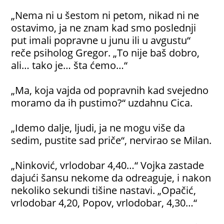
„Nema ni u šestom ni petom, nikad ni ne
ostavimo, ja ne znam kad smo poslednji
put imali popravne u junu ili u avgustu“
reče psiholog Gregor. „To nije baš dobro,
ali… tako je… šta ćemo…“
„Ma, koja vajda od popravnih kad svejedno
moramo da ih pustimo?“ uzdahnu Cica.
„Idemo dalje, ljudi, ja ne mogu više da
sedim, pustite sad priče“, nervirao se Milan.
„Ninković, vrlodobar 4,40…“ Vojka zastade
dajući šansu nekome da odreaguje, i nakon
nekoliko sekundi tišine nastavi. „Opačić,
vrlodobar 4,20, Popov, vrlodobar, 4,30…“