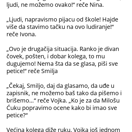
ljudi, ne možemo ovako!“ reče Nina.
„Ljudi, napravismo pijacu od škole! Hajde
više da stavimo tačku na ovo ludiranje!“
reče Ivona.
„Ovo je drugačija situacija. Ranko je divan
čovek, pošten, i dobar kolega, to mu
dugujemo! Nema šta da se glasa, piši sve
petice!“ reče Smilja
„Čekaj, Smiljo, daj da glasamo, da uđe u
zapisnik, ne možemo baš tako da pišemo i
brišemo…“ reče Vojka. „Ko je za da Milošu
Ćuku popravimo ocene kako bi imao sve
petice?“
Većina kolega diže ruku. Vojka još jednom