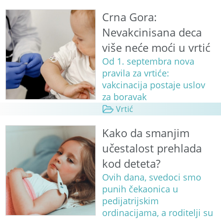
Crna Gora:
Nevakcinisana deca
više neće moći u vrtić
Od 1. septembra nova
pravila za vrtiće:
vakcinacija postaje uslov
za boravak
Vrtić
Kako da smanjim
učestalost prehlada
kod deteta?
Ovih dana, svedoci smo
punih čekaonica u
pedijatrijskim
ordinacijama, a roditelji su