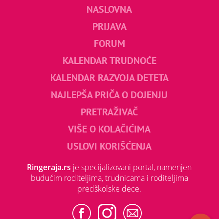
NASLOVNA
PRIJAVA
FORUM
KALENDAR TRUDNOĆE
KALENDAR RAZVOJA DETETA
NAJLEPŠA PRIČA O DOJENJU
PRETRAŽIVAČ
VIŠE O KOLAČIĆIMA
USLOVI KORIŠĆENJA
Ringeraja.rs
je specijalizovani portal, namenjen
budućim roditeljima, trudnicama i roditeljima
predškolske dece.