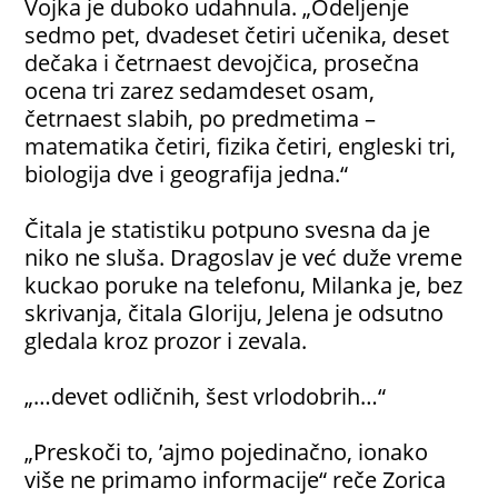
Vojka je duboko udahnula. „Odeljenje
sedmo pet, dvadeset četiri učenika, deset
dečaka i četrnaest devojčica, prosečna
ocena tri zarez sedamdeset osam,
četrnaest slabih, po predmetima –
matematika četiri, fizika četiri, engleski tri,
biologija dve i geografija jedna.“
Čitala je statistiku potpuno svesna da je
niko ne sluša. Dragoslav je već duže vreme
kuckao poruke na telefonu, Milanka je, bez
skrivanja, čitala Gloriju, Jelena je odsutno
gledala kroz prozor i zevala.
„…devet odličnih, šest vrlodobrih…“
„Preskoči to, ’ajmo pojedinačno, ionako
više ne primamo informacije“ reče Zorica