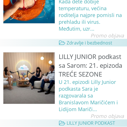
Kada dete dobije
temperaturu, većina
roditelja najpre pomisli na
prehladu ili virus.
Međutim, uzr...
Promo objava
Zdravlje i bezbednost
LILLY JUNIOR podkast
sa Sarom: 21. epizoda
TREĆE SEZONE
U 21. epizodi Lilly Junior
podkasta Sara je
razgovarala sa
Branislavom Maričićem i
Lidijom Mariči...
Promo objava
LILLY JUNIOR PODKAST