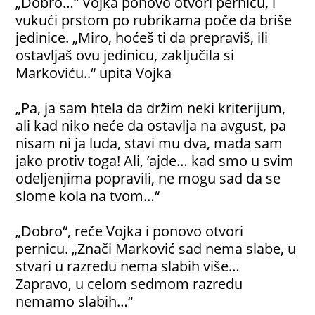
„Dobro…“ Vojka ponovo otvori pernicu, i
vukući prstom po rubrikama poče da briše
jedinice. „Miro, hoćeš ti da prepraviš, ili
ostavljaš ovu jedinicu, zaključila si
Markoviću..“ upita Vojka
„Pa, ja sam htela da držim neki kriterijum,
ali kad niko neće da ostavlja na avgust, pa
nisam ni ja luda, stavi mu dva, mada sam
jako protiv toga! Ali, ’ajde… kad smo u svim
odeljenjima popravili, ne mogu sad da se
slome kola na tvom…“
„Dobro“, reče Vojka i ponovo otvori
pernicu. „Znači Marković sad nema slabe, u
stvari u razredu nema slabih više…
Zapravo, u celom sedmom razredu
nemamo slabih…“