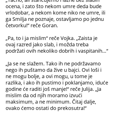
ocena, i zato što nekom umre deda bude
vrlodobar, a nekom kome niko ne umre, ili
ga Smilja ne poznaje, ostavljamo po jednu
četvorku!“ reče Goran.
„Pa, to i ja mislim“ reče Vojka. „Zaista je
ovaj razred jako slab, i možda treba
podržati ovih nekoliko dobrih i vaspitanih…“
„Ja se ne slažem. Tako ih ne podržavamo
nego ih puštamo da žive u bajci. Ovi loši i
ne mogu bolje, a ovi mogu, u tome je
razlika, i ako ih pustimo i poklanjamo, iduće
godine će raditi još manje!“ reče Julija. „Ja
mislim da od njih moramo izvući
maksimum, a ne minimum. Čitaj dalje,
ovako ćemo ostati do prekosutra!“