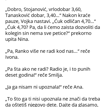
„Dobro, Stojanović, vrlodobar 3,60,
Tanasković dobar, 3,40…“ Nakon kraće
pauze, Vojka nastavi. „Ćuk odličan 4,70…“
„Ćuk 4,70? Pa, da li ćemo zaista dozvoliti da
kolegin sin nema sve petice?“ prekorno
upita Nina.
„Pa, Ranko više ne radi kod nas…“ reče
Ivona.
„Pa šta ako ne radi? Radio je, i to punih
deset godina!“ reče Smilja.
„Ja ga nisam ni upoznala!“ reče Ana.
„To što ga ti nisi upoznala ne znači da treba
da oštetiš njegovo dete. Dajte da glasamo,