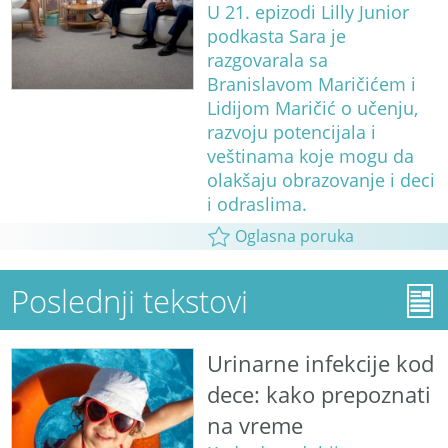
U 21. epizodi Lilly Junior
podkasta Sara je
razgovarala sa
Branislavom Maričićem i
Lidijom Maričić o učenju,
razvoju potencijala i
veštinama koje mogu da
olakšaju obrazovanje i deci
i odraslima.
Oglasna poruka
Poslednji tekstovi
Urinarne infekcije kod
dece: kako prepoznati
na vreme