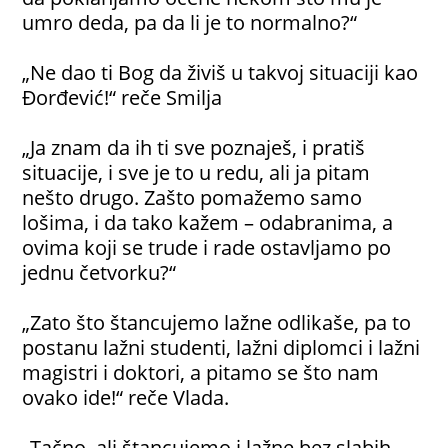
umro deda, pa da li je to normalno?“
„Ne dao ti Bog da živiš u takvoj situaciji kao
Đorđević!“ reče Smilja
„Ja znam da ih ti sve poznaješ, i pratiš
situacije, i sve je to u redu, ali ja pitam
nešto drugo. Zašto pomažemo samo
lošima, i da tako kažem – odabranima, a
ovima koji se trude i rade ostavljamo po
jednu četvorku?“
„Zato što štancujemo lažne odlikaše, pa to
postanu lažni studenti, lažni diplomci i lažni
magistri i doktori, a pitamo se što nam
ovako ide!“ reče Vlada.
„Tačno, ali štancujemo i lažne bez slabih