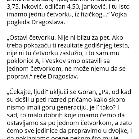
3,75, Ivković, odličan 4,50, Janković, i tu isto
imamo jednu četvorku, iz fizičkog…“ Vojka
pogleda Dragoslava.
„Ostavi četvorku. Nije ni blizu za pet. Ako
treba pokazaću ti rezultate godišnjeg testa,
nije ni tu četvorku zaslužio, i to sam mu
poklonio! A, i Veskov smo ostavili sa
jednom četvorkom, ne može njemu da se
popravi,“ reče Dragoslav.
„Čekajte, ljudi“ uključi se Goran, „Pa, od kad
su došli u peti razred pričamo kako skoro
nismo imali goru generaciju, je l’ tako? I
sad, to malo dobrih koje imamo ćemo da
ostavljamo sa po jednom četvorkom, a zato
ćemo sve jedinice da prepravimo u dvojke, i
da poklanjamo ocene nekom što mu je