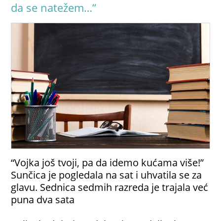
da se natežem…“
“Vojka još tvoji, pa da idemo kućama više!”
Sunčica je pogledala na sat i uhvatila se za
glavu. Sednica sedmih razreda je trajala već
puna dva sata