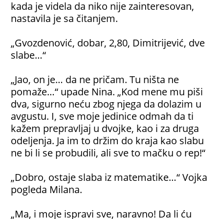
kada je videla da niko nije zainteresovan,
nastavila je sa čitanjem.
„Gvozdenović, dobar, 2,80, Dimitrijević, dve
slabe…“
„Jao, on je… da ne pričam. Tu ništa ne
pomaže…“ upade Nina. „Kod mene mu piši
dva, sigurno neću zbog njega da dolazim u
avgustu. I, sve moje jedinice odmah da ti
kažem prepravljaj u dvojke, kao i za druga
odeljenja. Ja im to držim do kraja kao slabu
ne bi li se probudili, ali sve to mačku o rep!“
„Dobro, ostaje slaba iz matematike…“ Vojka
pogleda Milana.
„Ma, i moje ispravi sve, naravno! Da li ću