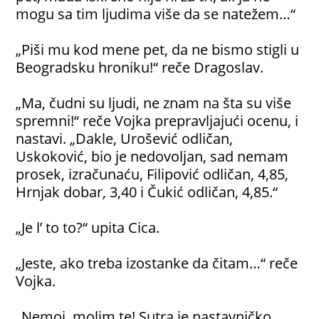
mogu sa tim ljudima više da se natežem…“
„Piši mu kod mene pet, da ne bismo stigli u
Beogradsku hroniku!“ reče Dragoslav.
„Ma, čudni su ljudi, ne znam na šta su više
spremni!“ reče Vojka prepravljajući ocenu, i
nastavi. „Dakle, Urošević odličan,
Uskoković, bio je nedovoljan, sad nemam
prosek, izračunaću, Filipović odličan, 4,85,
Hrnjak dobar, 3,40 i Čukić odličan, 4,85.“
„Je l’ to to?“ upita Cica.
„Jeste, ako treba izostanke da čitam…“ reče
Vojka.
„Nemoj, molim te! Sutra je nastavničko,