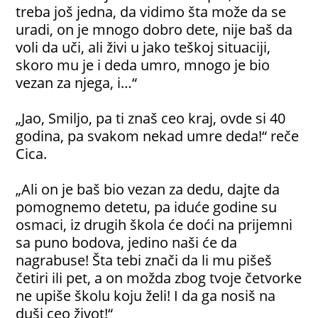
treba još jedna, da vidimo šta može da se
uradi, on je mnogo dobro dete, nije baš da
voli da uči, ali živi u jako teškoj situaciji,
skoro mu je i deda umro, mnogo je bio
vezan za njega, i…“
„Jao, Smiljo, pa ti znaš ceo kraj, ovde si 40
godina, pa svakom nekad umre deda!“ reče
Cica.
„Ali on je baš bio vezan za dedu, dajte da
pomognemo detetu, pa iduće godine su
osmaci, iz drugih škola će doći na prijemni
sa puno bodova, jedino naši će da
nagrabuse! Šta tebi znači da li mu pišeš
četiri ili pet, a on možda zbog tvoje četvorke
ne upiše školu koju želi! I da ga nosiš na
duši ceo život!“