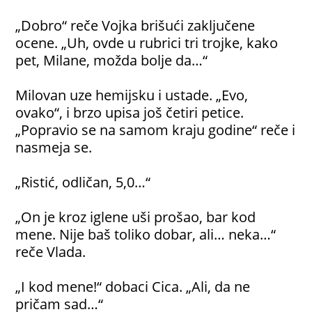
„Dobro“ reče Vojka brišući zaključene
ocene. „Uh, ovde u rubrici tri trojke, kako
pet, Milane, možda bolje da…“
Milovan uze hemijsku i ustade. „Evo,
ovako“, i brzo upisa još četiri petice.
„Popravio se na samom kraju godine“ reče i
nasmeja se.
„Ristić, odličan, 5,0…“
„On je kroz iglene uši prošao, bar kod
mene. Nije baš toliko dobar, ali… neka…“
reče Vlada.
„I kod mene!“ dobaci Cica. „Ali, da ne
pričam sad…“