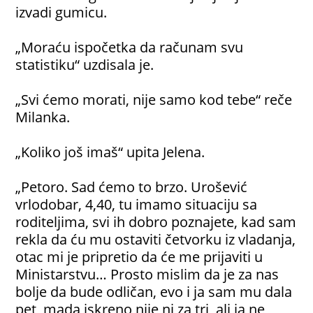
izvadi gumicu.
„Moraću ispočetka da računam svu
statistiku“ uzdisala je.
„Svi ćemo morati, nije samo kod tebe“ reče
Milanka.
„Koliko još imaš“ upita Jelena.
„Petoro. Sad ćemo to brzo. Urošević
vrlodobar, 4,40, tu imamo situaciju sa
roditeljima, svi ih dobro poznajete, kad sam
rekla da ću mu ostaviti četvorku iz vladanja,
otac mi je pripretio da će me prijaviti u
Ministarstvu… Prosto mislim da je za nas
bolje da bude odličan, evo i ja sam mu dala
pet, mada iskreno nije ni za tri, ali ja ne