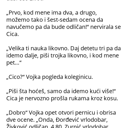
„Prvo, kod mene ima dva, a drugo,
možemo tako i šest-sedam ocena da
navučemo pa da bude odličan!“ nervirala se
Cica.
„Velika ti nauka likovno. Daj detetu tri pa da
idemo dalje, piši trojka likovno, i kod mene
pet…“
„Cico?“ Vojka pogleda koleginicu.
„Piši šta hoćeš, samo da idemo kući više!“
Cica je nervozno prošla rukama kroz kosu.
„Dobro“ Vojka opet otvori pernicu i obrisa
dve ocene. „Onda, Đorđević vrlodobar,
Živković odličan, 4,80, Zurnić vrlodobar,