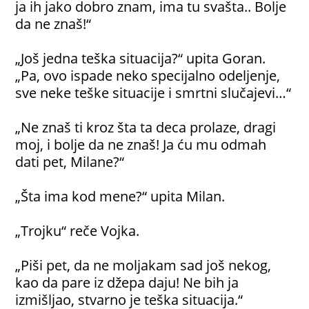
ja ih jako dobro znam, ima tu svašta.. Bolje
da ne znaš!“
„Još jedna teška situacija?“ upita Goran.
„Pa, ovo ispade neko specijalno odeljenje,
sve neke teške situacije i smrtni slučajevi…“
„Ne znaš ti kroz šta ta deca prolaze, dragi
moj, i bolje da ne znaš! Ja ću mu odmah
dati pet, Milane?“
„Šta ima kod mene?“ upita Milan.
„Trojku“ reče Vojka.
„Piši pet, da ne moljakam sad još nekog,
kao da pare iz džepa daju! Ne bih ja
izmišljao, stvarno je teška situacija.“