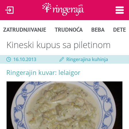
ZATRUDNJIVANJE
TRUDNOĆA
BEBA
DETE
Kineski kupus sa piletinom
16.10.2013
Ringerajina kuhinja
Ringerajin kuvar: lelaigor