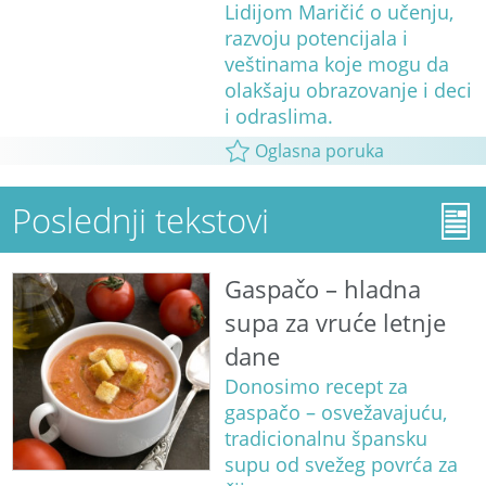
Lidijom Maričić o učenju,
razvoju potencijala i
veštinama koje mogu da
olakšaju obrazovanje i deci
i odraslima.
Oglasna poruka
Poslednji tekstovi
Gaspačo – hladna
supa za vruće letnje
dane
Donosimo recept za
gaspačo – osvežavajuću,
tradicionalnu špansku
supu od svežeg povrća za