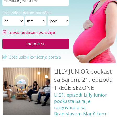
Predviđeni datum porođaja
Izračunaj datum porođaja
PRIJAVI SE
Opšti uslovi korišćenja portala
LILLY JUNIOR podkast
sa Sarom: 21. epizoda
TREĆE SEZONE
U 21. epizodi Lilly Junior
podkasta Sara je
razgovarala sa
Branislavom Maričićem i