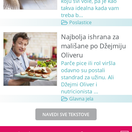
koju svi vole, pa je kao
takva idealna kada vam
treba b...
Poslastice
Najbolja ishrana za
mališane po Džejmiju
Oliveru
Parče pice ili rol viršla
odavno su postali
standrad za užinu. Ali
Džejmi Oliver i
nutricionista ...
Glavna jela
NAVEDI SVE TEKSTOVE