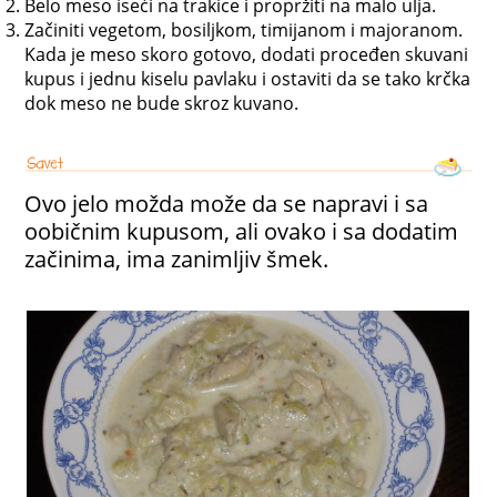
Belo meso iseći na trakice i propržiti na malo ulja.
Začiniti vegetom, bosiljkom, timijanom i majoranom.
Kada je meso skoro gotovo, dodati proceđen skuvani
kupus i jednu kiselu pavlaku i ostaviti da se tako krčka
dok meso ne bude skroz kuvano.
Ovo jelo možda može da se napravi i sa
oobičnim kupusom, ali ovako i sa dodatim
začinima, ima zanimljiv šmek.