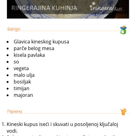
Glavica kineskog kupusa
parče belog mesa
kisela pavlaka
so
vegeta
malo ulja
bosiljak
timijan
majoran
Kineski kupus iseći i skuvati u posoljenoj ključaloj
vodi.