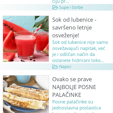
čiju pr...
Supe i čorbe
Sok od lubenice -
savršeno letnje
osveženje!
Sok od lubenice nije samo
osvežavajući napitak, već
je i odličan način da
ostanete hidrirani toko...
Napici
Ovako se prave
NAJBOLJE POSNE
PALAČINKE
Posne palačinke su
jednostavna poslastica