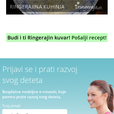
Budi i ti Ringerajin kuvar!
Pošalji recept!
Prijavi se i prati razvoj
svog deteta
Besplatne nedeljne e-novosti, koje
pomno prate razvoj tvog deteta.
Tvoj email