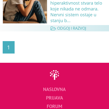
hiperaktivnost stvara telo
koje nikada ne odmara.
Nervni sistem ostaje u
stanju b...
ODGOJ I RAZVOJ
1
NASLOVNA
PRIJAVA
FORUM