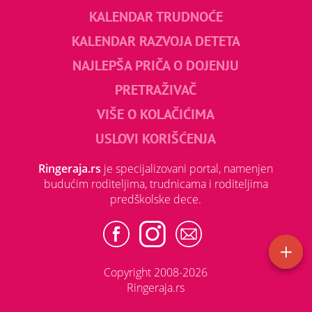
KALENDAR TRUDNOĆE
KALENDAR RAZVOJA DETETA
NAJLEPŠA PRIČA O DOJENJU
PRETRAŽIVAČ
VIŠE O KOLAČIĆIMA
USLOVI KORIŠĆENJA
Ringeraja.rs
je specijalizovani portal, namenjen
budućim roditeljima, trudnicama i roditeljima
predškolske dece.
Copyright 2008-2026
Ringeraja.rs