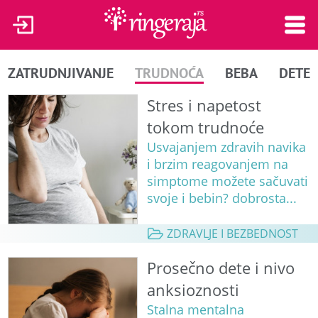
ZATRUDNJIVANJE
TRUDNOĆA
BEBA
DETE
Stres i napetost
tokom trudnoće
Usvajanjem zdravih navika
i brzim reagovanjem na
simptome možete sačuvati
svoje i bebin? dobrosta...
ZDRAVLJE I BEZBEDNOST
Prosečno dete i nivo
anksioznosti
Stalna mentalna