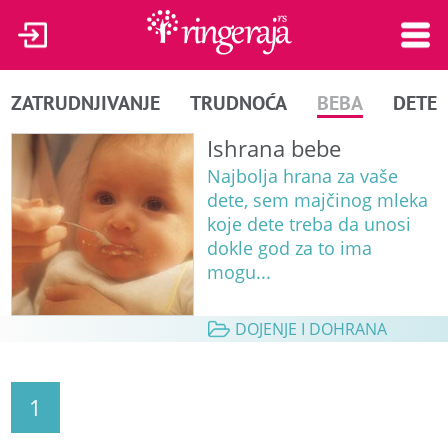
ZATRUDNJIVANJE
TRUDNOĆA
BEBA
DETE
Ishrana bebe
Najbolja hrana za vaše
dete, sem majčinog mleka
koje dete treba da unosi
dokle god za to ima
mogu...
DOJENJE I DOHRANA
1