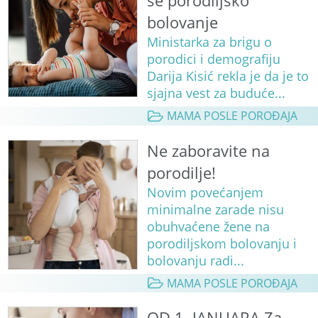
se porodiljsko
bolovanje
Ministarka za brigu o
porodici i demografiju
Darija Kisić rekla je da je to
sjajna vest za buduće...
MAMA POSLE POROĐAJA
Ne zaboravite na
porodilje!
Novim povećanjem
minimalne zarade nisu
obuhvaćene žene na
porodiljskom bolovanju i
bolovanju radi...
MAMA POSLE POROĐAJA
OD 1. JANUARA Za