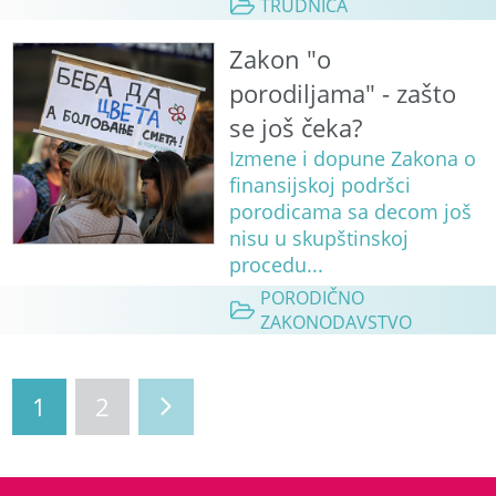
TRUDNICA
Zakon "o
porodiljama" - zašto
se još čeka?
Izmene i dopune Zakona o
finansijskoj podršci
porodicama sa decom još
nisu u skupštinskoj
procedu...
PORODIČNO
ZAKONODAVSTVO
1
2