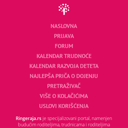
NASLOVNA
PRIJAVA
FORUM
KALENDAR TRUDNOĆE
KALENDAR RAZVOJA DETETA
NAJLEPŠA PRIČA O DOJENJU
PRETRAŽIVAČ
VIŠE O KOLAČIĆIMA
USLOVI KORIŠĆENJA
Ringeraja.rs
je specijalizovani portal, namenjen
budućim roditeljima, trudnicama i roditeljima