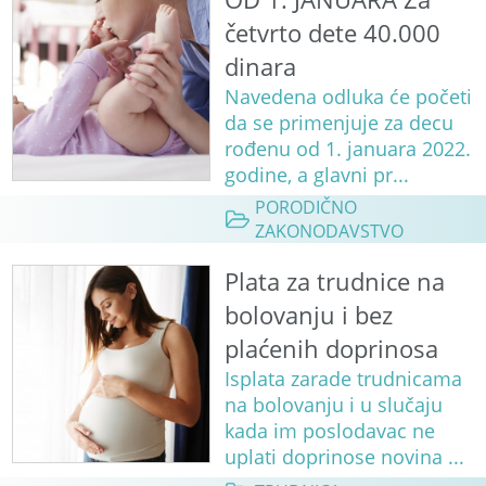
četvrto dete 40.000
dinara
Navedena odluka će početi
da se primenjuje za decu
rođenu od 1. januara 2022.
godine, a glavni pr...
PORODIČNO
ZAKONODAVSTVO
Plata za trudnice na
bolovanju i bez
plaćenih doprinosa
Isplata zarade trudnicama
na bolovanju i u slučaju
kada im poslodavac ne
uplati doprinose novina ...