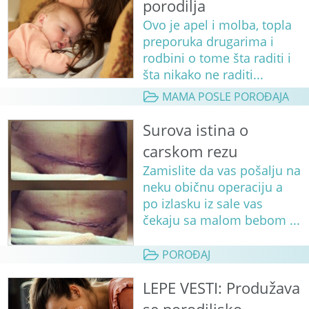
porodilja
Ovo je apel i molba, topla
preporuka drugarima i
rodbini o tome šta raditi i
šta nikako ne raditi...
MAMA POSLE POROĐAJA
Surova istina o
carskom rezu
Zamislite da vas pošalju na
neku običnu operaciju a
po izlasku iz sale vas
čekaju sa malom bebom ...
POROĐAJ
LEPE VESTI: Produžava