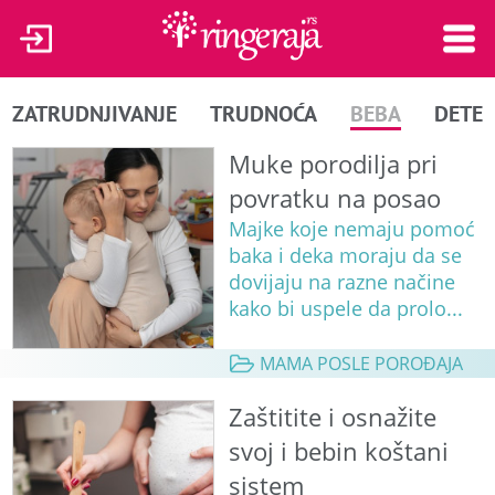
ZATRUDNJIVANJE
TRUDNOĆA
BEBA
DETE
Muke porodilja pri
povratku na posao
Majke koje nemaju pomoć
baka i deka moraju da se
dovijaju na razne načine
kako bi uspele da prolo...
MAMA POSLE POROĐAJA
Zaštitite i osnažite
svoj i bebin koštani
sistem