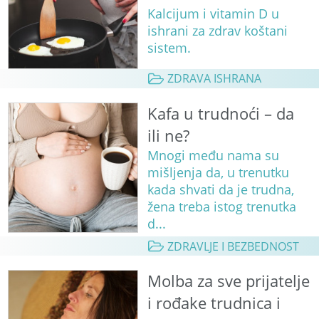
Kalcijum i vitamin D u
ishrani za zdrav koštani
sistem.
ZDRAVA ISHRANA
Kafa u trudnoći – da
ili ne?
Mnogi među nama su
mišljenja da, u trenutku
kada shvati da je trudna,
žena treba istog trenutka
d...
ZDRAVLJE I BEZBEDNOST
Molba za sve prijatelje
i rođake trudnica i