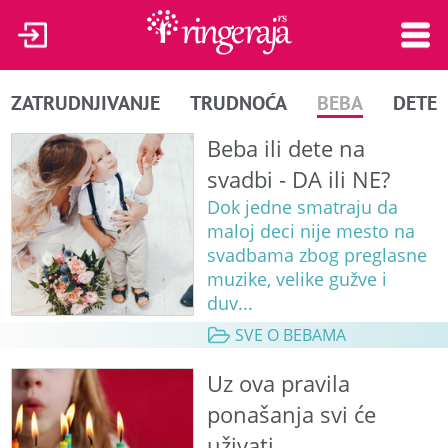
ZATRUDNJIVANJE
TRUDNOĆA
BEBA
DETE
Beba ili dete na
svadbi - DA ili NE?
Dok jedne smatraju da
maloj deci nije mesto na
svadbama zbog preglasne
muzike, velike gužve i
duv...
SVE O BEBAMA
Uz ova pravila
ponašanja svi će
uživati