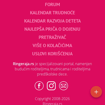
FORUM
KALENDAR TRUDNOĆE
KALENDAR RAZVOJA DETETA
NAJLEPŠA PRIČA O DOJENJU
PRETRAŽIVAČ
VIŠE O KOLAČIĆIMA
USLOVI KORIŠĆENJA
Ringeraja.rs
je specijalizovani portal, namenjen
budućim roditeljima, trudnicama i roditeljima
predškolske dece.
Copyright 2008-2026
Ringeraja.rs