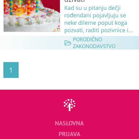
Kad su u pitanju dečji
rođendani pojavljuju se
neke dileme poput koga
pozvati, raditi pozivnice i...
PORODIČNO
ZAKONODAVSTVO
1
NASLOVNA
PRIJAVA