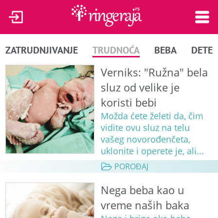
ZATRUDNJIVANJE
TRUDNOĆA
BEBA
DETE
Verniks: "Ružna" bela
sluz od velike je
koristi bebi
Možda ćete želeti da, čim
vidite ovu sluz na telu
vašeg novorođenčeta,
uklonite i operete je, ali...
POROĐAJ
Nega beba kao u
vreme naših baka