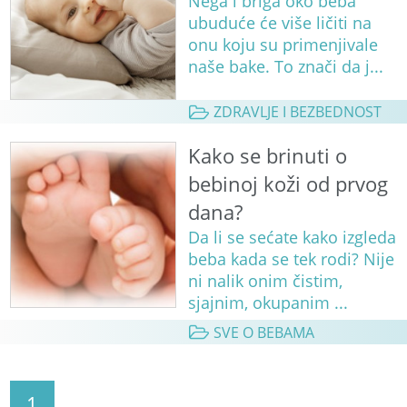
Nega i briga oko beba
ubuduće će više ličiti na
onu koju su primenjivale
naše bake. To znači da j...
ZDRAVLJE I BEZBEDNOST
Kako se brinuti o
bebinoj koži od prvog
dana?
Da li se sećate kako izgleda
beba kada se tek rodi? Nije
ni nalik onim čistim,
sjajnim, okupanim ...
SVE O BEBAMA
1