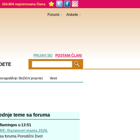
164.804 registrovana člana
Forumi
Ankete
PRIJAVI SE!
POSTANI ČLAN!
DETE
vogodišnji i Božićni praznici
Vesti
ednje teme sa foruma
flamingos u 13:51
RE: Razgovori mama 2026.
sa foruma
Porodični život