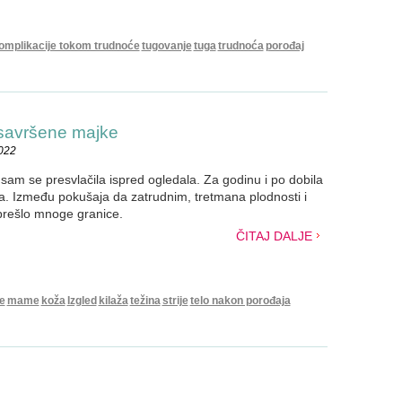
omplikacije tokom trudnoće
tugovanje
tuga
trudnoća
porođaj
nesavršene majke
2022
sam se presvlačila ispred ogledala. Za godinu i po dobila
. Između pokušaja da zatrudnim, tretmana plodnosti i
 prešlo mnoge granice.
ČITAJ DALJE
e
mame
koža
Izgled
kilaža
težina
strije
telo nakon porođaja