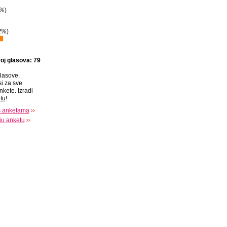
8%
)
2%
)
oj glasova: 79
lasove.
si za sve
nkete. Izradi
tu
!
s anketama
oju anketu