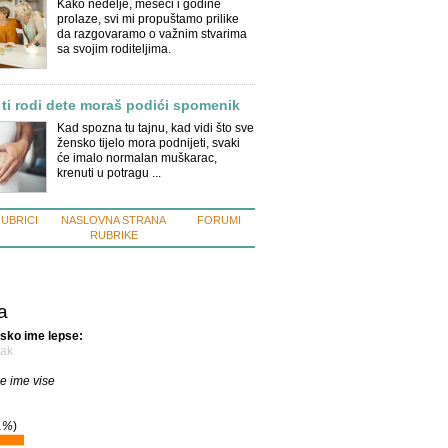
Kako nedelje, meseci i godine
prolaze, svi mi propuštamo prilike
da razgovaramo o važnim stvarima
sa svojim roditeljima.
 ti rodi dete moraš podići spomenik
Kad spozna tu tajnu, kad vidi što sve
žensko tijelo mora podnijeti, svaki
će imalo normalan muškarac,
krenuti u potragu ...
RUBRICI
NASLOVNA STRANA
FORUMI
RUBRIKE
a
usko ime lepse:
mak
e ime vise
1%
)