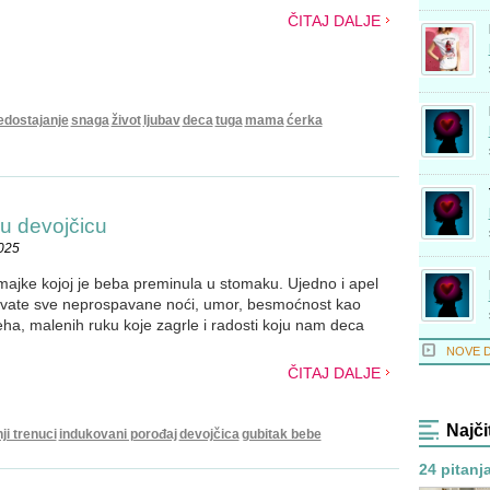
ČITAJ DALJE
edostajanje
snaga
život
ljubav
deca
tuga
mama
ćerka
u devojčicu
2025
majke kojoj je beba preminula u stomaku. Ujedno i apel
ihvate sve neprospavane noći, umor, besmoćnost kao
a, malenih ruku koje zagrle i radosti koju nam deca
NOVE 
ČITAJ DALJE
Najči
ji trenuci
indukovani porođaj
devojčica
gubitak bebe
24 pitanja