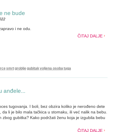
še ne bude
2022
zapravo i ne odu.
ČITAJ DALJE
rce
smrt
groblje
gubitak
voljena osoba
tuga
 anđele...
es tugovanja. I boli, bez obzira koliko je nerođeno dete
, da li je bilo mala tačkica u stomaku, ili već nalik na bebu.
m zbog gubitka? Kako podržati ženu koja je izgubila bebu
ČITAJ DALJE