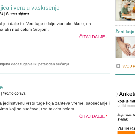
njica i vera u vaskrsenje
24 | Promo objava
je i dalje tu. Veo tuge i dalje viori oko škole, na
a ali i nad celom Srbijom.
Ženi koja
ČITAJ DALJE
bijena deca
tuga
veliki petak
dan sećanja
SVE U 
će
Anket
 | Promo objava
koje je m
a jedinstvenu vrstu tuge koja zahteva vreme, saosećanje i
veliki mo
ima koji se suočavaju sa takvim bolom.
koje vam s
ČITAJ DALJE
svidja:
Vasilije (
4