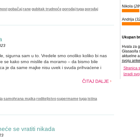
Nikola (
2
nost
pobačaj
rane
gubitak trudnoće
porođaj
tuga
porođaj
Andrija (
3
Ukupan br
a
023
Hvala za g
Glasao/la 
e, sigurna sam u to. Vredele smo onoliko koliko bi nas
aktuelne a
svoju anke
ale se kako smo mislile da moramo – da bismo bile
ica je da same majke nisu uvek i svuda prihvaćene i
Stranica 
Izradi sv
ČITAJ DALJE
ja
samohrana majka
roditeljstvo
supermame
tuga
istina
 neće se vratiti nikada
23