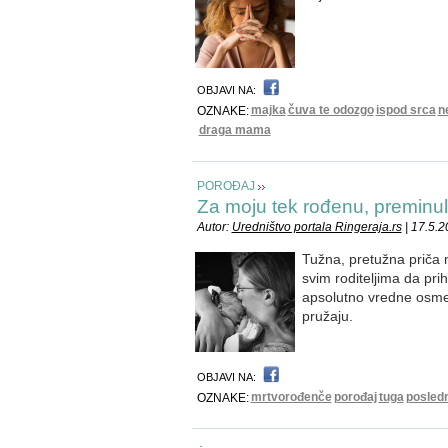
OBJAVI NA:
majka
čuva te odozgo
ispod srca
n
OZNAKE:
draga mama
POROĐAJ
Za moju tek rođenu, preminul
Autor:
Uredništvo portala Ringeraja.rs
| 17.5.
Tužna, pretužna priča 
svim roditeljima da pr
apsolutno vredne osmeh
pružaju.
OBJAVI NA:
mrtvorođenče
porođaj
tuga
posledn
OZNAKE: