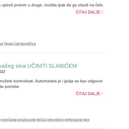
 upireš prstom u druge, možda ipak da ga staviš na čelo.
ČITAJ DALJE
or
škola
ćuti
devojčica
 vašeg sina UČINITI SLABIĆEM
2022
možete kontrolisati. Automatska je i javlja se kao odgovor
še potrebe.
ČITAJ DALJE
e
osećanja
izražavanje
dečaci
devojčice
prihvatanje
bes