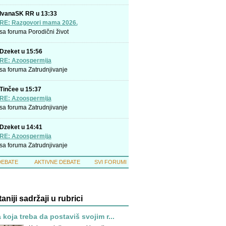
IvanaSK RR u 13:33
RE: Razgovori mama 2026.
sa foruma
Porodični život
Dzeket u 15:56
RE: Azoospermija
sa foruma
Zatrudnjivanje
Tinčee u 15:37
RE: Azoospermija
sa foruma
Zatrudnjivanje
Dzeket u 14:41
RE: Azoospermija
sa foruma
Zatrudnjivanje
DEBATE
AKTIVNE DEBATE
SVI FORUMI
taniji sadržaji u rubrici
 koja treba da postaviš svojim r...