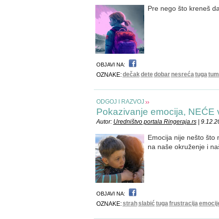
Pre nego što kreneš da
OBJAVI NA:
dečak
dete
dobar
nesreća
tuga
tum
OZNAKE:
ODGOJ I RAZVOJ
Pokazivanje emocija, NEĆE
Autor:
Uredništvo portala Ringeraja.rs
| 9.12.
Emocija nije nešto što 
na naše okruženje i na
OBJAVI NA:
strah
slabić
tuga
frustracija
emocij
OZNAKE: