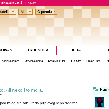
Ringerajin vodič
E-novosti
Rubrike
Alati
O portalu
NJIVANJE
TRUDNOĆA
BEBA
i i godišnji odmori
Uređenje doma
Kreativni kutak
FORUM
Promo kutak
No
Posl
. Ali neko i to mora.
26
spod kojeg si disala i rasla prije ovog nepredvidivog