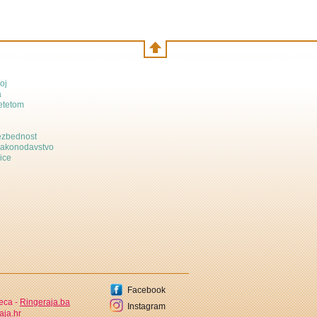
oj
a
etetom
bezbednost
zakonodavstvo
ice
Facebook
jeca -
Ringeraja.ba
Instagram
aja.hr