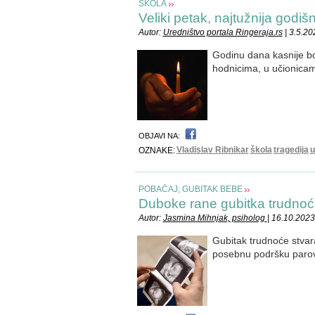
ŠKOLA
Veliki petak, najtužnija godiš
Autor:
Uredništvo portala Ringeraja.rs
| 3.5.20
Godinu dana kasnije bol 
hodnicima, u učionicam
OBJAVI NA:
Vladislav Ribnikar
škola
tragedija
u
OZNAKE:
POBAČAJ, GUBITAK BEBE
Duboke rane gubitka trudno
Autor:
Jasmina Mihnjak, psiholog
| 16.10.2023
Gubitak trudnoće stvar
posebnu podršku parov