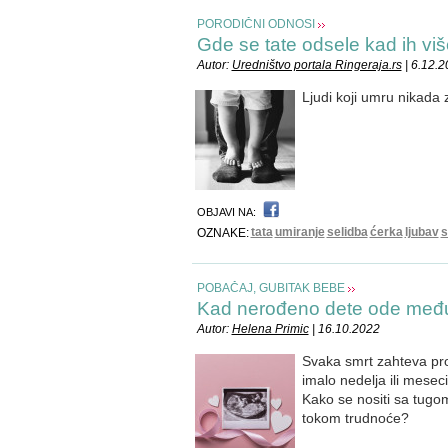
PORODIČNI ODNOSI
Gde se tate odsele kad ih vi
Autor:
Uredništvo portala Ringeraja.rs
| 6.12.
Ljudi koji umru nikada 
OBJAVI NA:
tata
umiranje
selidba
ćerka
ljubav
s
OZNAKE:
POBAČAJ, GUBITAK BEBE
Kad nerođeno dete ode među
Autor:
Helena Primic
| 16.10.2022
Svaka smrt zahteva proc
imalo nedelja ili meseci
Kako se nositi sa tugo
tokom trudnoće?