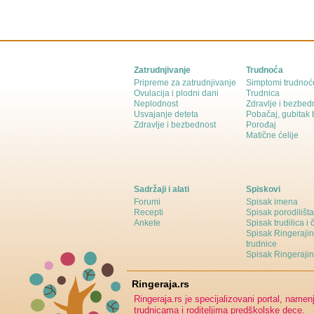
Zatrudnjivanje
Trudnoća
Pripreme za zatrudnjivanje
Simptomi trudnoć
Ovulacija i plodni dani
Trudnica
Neplodnost
Zdravlje i bezbed
Usvajanje deteta
Pobačaj, gubitak
Zdravlje i bezbednost
Porođaj
Matične ćelije
Sadržaji i alati
Spiskovi
Forumi
Spisak imena
Recepti
Spisak porodilišta
Ankete
Spisak trudilica i 
Spisak Ringeraji
trudnice
Spisak Ringeraj
Ringeraja.rs
Ringeraja.rs je specijalizovani portal, namen
trudnicama i roditeljima predškolske dece.