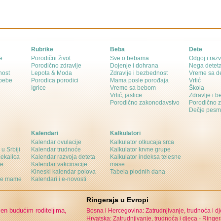
Rubrike
Beba
Dete
e
Porodični život
Sve o bebama
Odgoj i razv
Porodično zdravlje
Dojenje i dohrana
Nega detet
nost
Lepota & Moda
Zdravlje i bezbednost
Vreme sa d
 bebe
Porodica porodici
Mama posle porođaja
Vrtić
Igrice
Vreme sa bebom
Škola
Vrtić, jaslice
Zdravlje i 
Porodično zakonodavstvo
Porodično 
Dečje pesm
Kalendari
Kalkulatori
Kalendar ovulacije
Kalkulator otkucaja srca
 u Srbiji
Kalendar trudnoće
Kalkulator krvne grupe
čekalica
Kalendar razvoja deteta
Kalkulator indeksa telesne
ne
Kalendar vakcinacije
mase
Kineski kalendar polova
Tabela plodnih dana
ine mame
Kalendari i e-novosti
Ringeraja u Evropi
jen budućim roditeljima,
Bosna i Hercegovina: Zatrudnjivanje, trudnoća i d
Hrvatska: Zatrudnjivanje, trudnoća i djeca -
Ringer