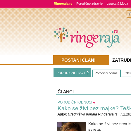
Ringeraja.rs
Porodično zdravlje
Lepota & Moda
POSTANI ČLAN!
ZATRUD
PORODIČNI ŽIVOT
Porodični odnosi
Izlet
ČLANCI
PORODIČNI ODNOSI
Kako se živi bez majke? Teško
Autor:
Uredništvo portala Ringeraja.rs
| 7.2.20
Kako se živi bez srca i
svijeta.