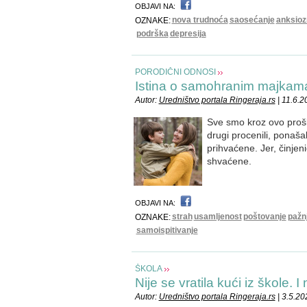
OBJAVI NA:
nova trudnoća
saosećanje
anksioz
OZNAKE:
podrška
depresija
PORODIČNI ODNOSI
Istina o samohranim majkam
Autor:
Uredništvo portala Ringeraja.rs
| 11.6.2
Sve smo kroz ovo prošl
drugi procenili, ponaš
prihvaćene. Jer, činjen
shvaćene.
OBJAVI NA:
strah
usamljenost
poštovanje
pažn
OZNAKE:
samoispitivanje
ŠKOLA
Nije se vratila kući iz škole. I
Autor:
Uredništvo portala Ringeraja.rs
| 3.5.20