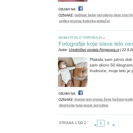
OBJAVI NA:
gubitak bebe
nerođeno dete
smrt
k
OZNAKE:
anđeo
prazna kolevka
pobačaj
MAMA POSLE POROĐAJA
Fotografije koje slave telo 
Autor:
Uredništvo portala Ringeraja.rs
| 22.9.
Plakala sam jutros dok 
sam skoro 50 kilograma
trudnoće, moje telo je
OBJAVI NA:
lepota
telo
snaga žene
haštag
majk
OZNAKE:
depresija
tuga
posle porođaja
STRANA 1 OD 2
1
2