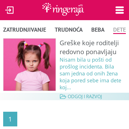
ZATRUDNJIVANJE
TRUDNOĆA
BEBA
DETE
Greške koje roditelji
redovno ponavljaju
Nisam bila u pošti od
prošlog incidenta. Bila
sam jedna od onih žena
koja pored sebe ima dete
koj...
ODGOJ I RAZVOJ
1