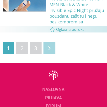
MEN Black & White
Invisible Epic Night pružaju
pouzdanu zaštitu i negu
bez kompromisa
Oglasna poruka
1
2
3
NASLOVNA
PRIJAVA
FORUM