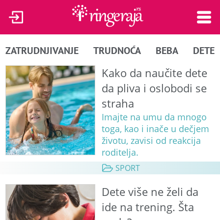
ZATRUDNJIVANJE
TRUDNOĆA
BEBA
DETE
Kako da naučite dete
da pliva i oslobodi se
straha
Imajte na umu da mnogo
toga, kao i inače u dečjem
životu, zavisi od reakcija
roditelja.
SPORT
Dete više ne želi da
ide na trening. Šta