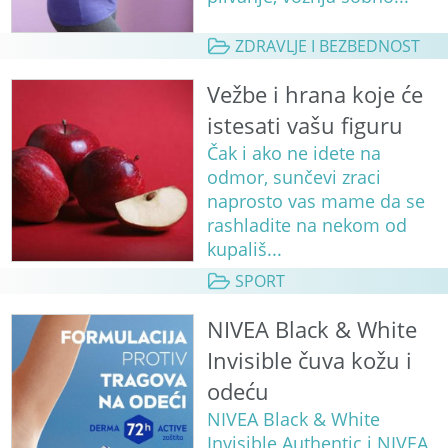
ZDRAVLJE I BEZBEDNOST
Vežbe i hrana koje će
istesati vašu figuru
Čak i ako ne idete na
odmor, sunčevi zraci
naprosto vas mame da se
rashladite na nekom od
kupališ...
SPORT
NIVEA Black & White
Invisible čuva kožu i
odeću
NIVEA Black & White
Invisible Authentic i NIVEA