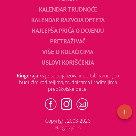
KALENDAR TRUDNOĆE
KALENDAR RAZVOJA DETETA
NAJLEPŠA PRIČA O DOJENJU
PRETRAŽIVAČ
VIŠE O KOLAČIĆIMA
USLOVI KORIŠĆENJA
Ringeraja.rs
je specijalizovani portal, namenjen
budućim roditeljima, trudnicama i roditeljima
predškolske dece.
Copyright 2008-2026
Ringeraja.rs