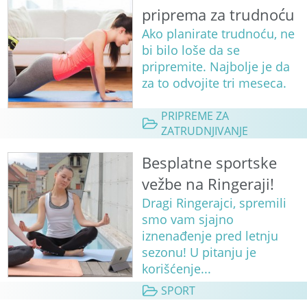
priprema za trudnoću
Ako planirate trudnoću, ne
bi bilo loše da se
pripremite. Najbolje je da
za to odvojite tri meseca.
PRIPREME ZA
ZATRUDNJIVANJE
Besplatne sportske
vežbe na Ringeraji!
Dragi Ringerajci, spremili
smo vam sjajno
iznenađenje pred letnju
sezonu! U pitanju je
korišćenje...
SPORT