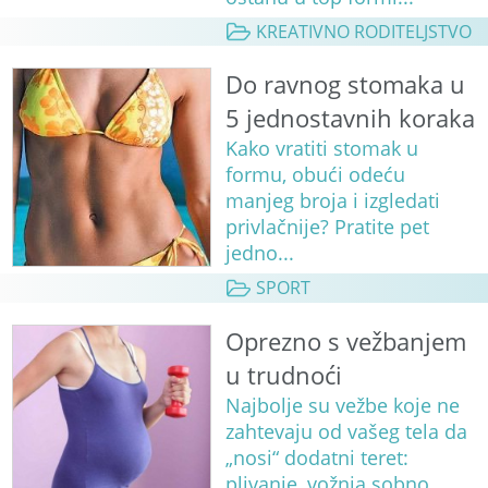
KREATIVNO RODITELJSTVO
Do ravnog stomaka u
5 jednostavnih koraka
Kako vratiti stomak u
formu, obući odeću
manjeg broja i izgledati
privlačnije? Pratite pet
jedno...
SPORT
Oprezno s vežbanjem
u trudnoći
Najbolje su vežbe koje ne
zahtevaju od vašeg tela da
„nosi“ dodatni teret:
plivanje, vožnja sobno...