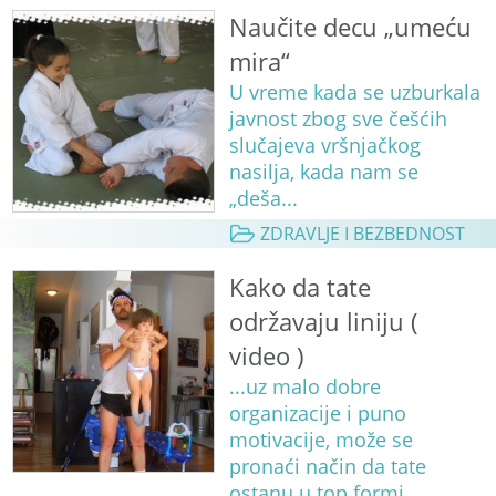
Naučite decu „umeću
mira“
U vreme kada se uzburkala
javnost zbog sve češćih
slučajeva vršnjačkog
nasilja, kada nam se
„deša...
ZDRAVLJE I BEZBEDNOST
Kako da tate
održavaju liniju (
video )
...uz malo dobre
organizacije i puno
motivacije, može se
pronaći način da tate
ostanu u top formi...