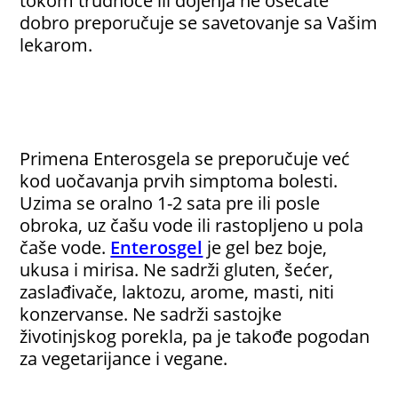
dobro preporučuje se savetovanje sa Vašim
lekarom.
Primena Enterosgela se preporučuje već
kod uočavanja prvih simptoma bolesti.
Uzima se oralno 1-2 sata pre ili posle
obroka, uz čašu vode ili rastopljeno u pola
čaše vode.
Enterosgel
je gel bez boje,
ukusa i mirisa. Ne sadrži gluten, šećer,
zaslađivače, laktozu, arome, masti, niti
konzervanse. Ne sadrži sastojke
životinjskog porekla, pa je takođe pogodan
za vegetarijance i vegane.