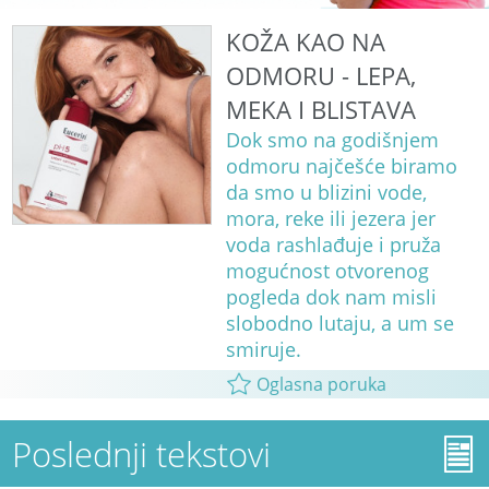
KOŽA KAO NA
ODMORU - LEPA,
MEKA I BLISTAVA
Dok smo na godišnjem
odmoru najčešće biramo
da smo u blizini vode,
mora, reke ili jezera jer
voda rashlađuje i pruža
mogućnost otvorenog
pogleda dok nam misli
slobodno lutaju, a um se
smiruje.
Oglasna poruka
Poslednji tekstovi