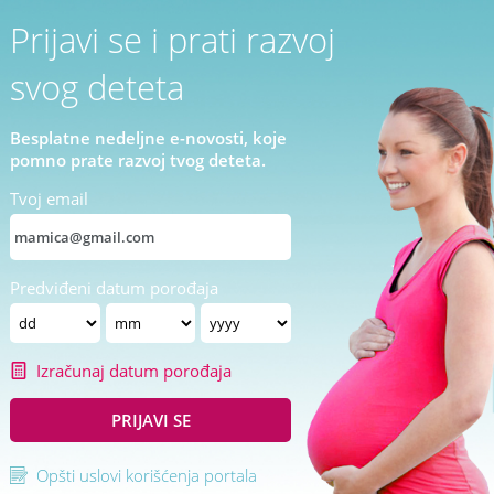
Prijavi se i prati razvoj
svog deteta
Besplatne nedeljne e-novosti, koje
pomno prate razvoj tvog deteta.
Tvoj email
Predviđeni datum porođaja
Izračunaj datum porođaja
PRIJAVI SE
Opšti uslovi korišćenja portala