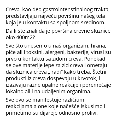
Creva, kao deo gastrointenstinalnog trakta,
predstavljaju najveću površinu našeg tela
koja je u kontaktu sa spoljnom sredinom.
Da li ste znali da je površina crevne sluznice
oko 400m2?
Sve što unesemo u naš organizam, hrana,
piće ali i toksini, alergeni, bakterije, virusi su
prvo u kontaktu sa zidom creva. Ponekad
se ove materije lepe za zid creva i ometaju
da sluznica creva „ radi“ kako treba. Štetni
produkti iz creva dospevaju u krvotok, i
izazivaju razne upalne reakcije i poremećaje
lokalno ali i na udaljenim organima.
Sve ovo se manifestuje različitim
reakcijama a one koje načešće iskusimo i
primetimo su dijareje odnosno prolivi.