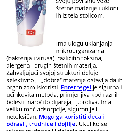
svoju površinu veže
štetne materije i ukloni
ih iz tela stolicom.
Ima ulogu uklanjanja
mikroorganizama
(bakterija i virusa), različitih toksina,
alergena i drugih štetnih materija.
Zahvaljujući svojoj strukturi deluje
selektivno , i „dobre“ materije ostavlja da ih
organizam iskoristi.
Enterosgel
je sigurna i
učinkovita metoda, primjenjiva kod raznih
bolesti, naročito dijareja, tj.proliva. Ima
veliku moć adsorpcije, siguran je i
netoksičan.
Mogu ga koristiti deca i
odrasli, trudnice i dojilje
.
Ukoliko se
tokom trudnoće ili dojenja ne osećate