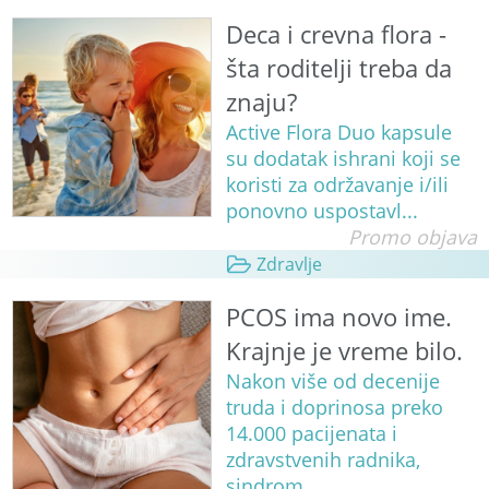
Deca i crevna flora -
šta roditelji treba da
znaju?
Active Flora Duo kapsule
su dodatak ishrani koji se
koristi za održavanje i/ili
ponovno uspostavl...
Promo objava
Zdravlje
PCOS ima novo ime.
Krajnje je vreme bilo.
Nakon više od decenije
truda i doprinosa preko
14.000 pacijenata i
zdravstvenih radnika,
sindrom ...