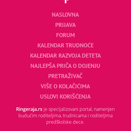
NASLOVNA
PRIJAVA
FORUM
KALENDAR TRUDNOĆE
KALENDAR RAZVOJA DETETA
NAJLEPŠA PRIČA O DOJENJU
PRETRAŽIVAČ
VIŠE O KOLAČIĆIMA
USLOVI KORIŠĆENJA
Ringeraja.rs
je specijalizovani portal, namenjen
budućim roditeljima, trudnicama i roditeljima
predškolske dece.