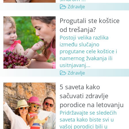
Zdravlje
Progutali ste koštice
od trešanja?
Postoji velika razlika
između slučajno
progutane cele koštice i
namernog žvakanja ili
usitnjavanj...
Zdravlje
5 saveta kako
sačuvati zdravlje
porodice na letovanju
Pridržavajte se sledećih
saveta kako biste svi u
vašoj porodici bili u