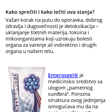
Kako sprečiti i kako lečiti ova stanja?
Važan korak na putu do oporavka, dobrog
zdravlja i dugovečnosti je detoksikacija –
uklanjanje štetnih materija, toksina i
mikoorganizama koji uzrokuju bolesti
organa za varenje ali indirektno i drugih
organa u našem telu.
Enterosgel®
je
medicinsko sredstvo sa
ulogom „pametnog
sunđera“. Porozna
struktura ovog jedinjenja
omogućava mu da na