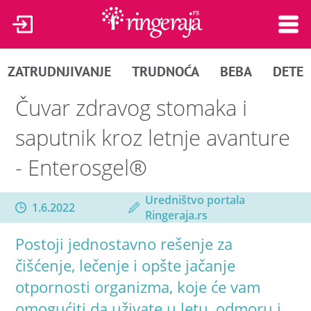
ZATRUDNJIVANJE
TRUDNOĆA
BEBA
DETE
Čuvar zdravog stomaka i
saputnik kroz letnje avanture
- Enterosgel®
Uredništvo portala
1.6.2022
Ringeraja.rs
Postoji jednostavno rešenje za
čišćenje, lečenje i opšte jačanje
otpornosti organizma, koje će vam
omogućiti da uživate u letu, odmoru i