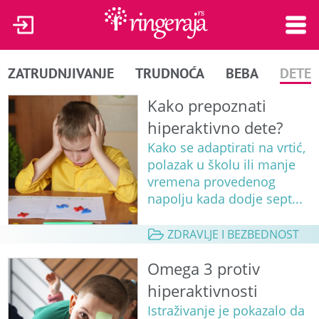
ZATRUDNJIVANJE
TRUDNOĆA
BEBA
DETE
Kako prepoznati
hiperaktivno dete?
Kako se adaptirati na vrtić,
polazak u školu ili manje
vremena provedenog
napolju kada dodje sept...
ZDRAVLJE I BEZBEDNOST
Omega 3 protiv
hiperaktivnosti
Istraživanje je pokazalo da