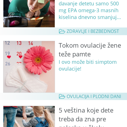
davanje detetu samo 500
mg EPA omega-3 masnih
kiselina dnevno smanjuj...
ZDRAVLJE I BEZBEDNOST
Tokom ovulacije žene
teže pamte
I ovo može biti simptom
ovulacije!
OVULACIJA I PLODNI DANI
5 veština koje dete
treba da zna pre