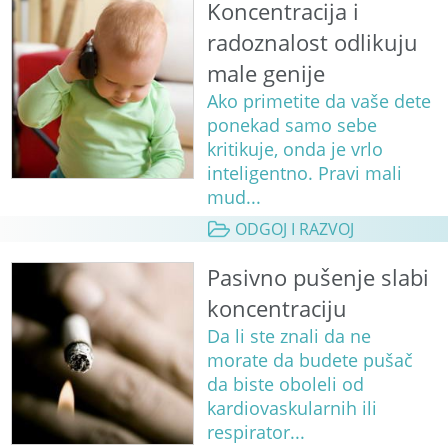
Koncentracija i
radoznalost odlikuju
male genije
Ako primetite da vaše dete
ponekad samo sebe
kritikuje, onda je vrlo
inteligentno. Pravi mali
mud...
ODGOJ I RAZVOJ
Pasivno pušenje slabi
koncentraciju
Da li ste znali da ne
morate da budete pušač
da biste oboleli od
kardiovaskularnih ili
respirator...