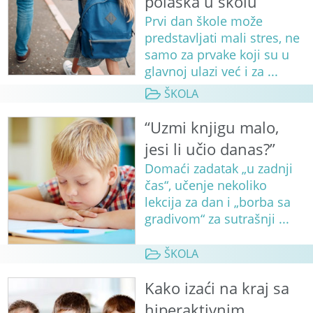
polaska u školu
Prvi dan škole može
predstavljati mali stres, ne
samo za prvake koji su u
glavnoj ulazi već i za ...
ŠKOLA
“Uzmi knjigu malo,
jesi li učio danas?”
Domaći zadatak „u zadnji
čas“, učenje nekoliko
lekcija za dan i „borba sa
gradivom“ za sutrašnji ...
ŠKOLA
Kako izaći na kraj sa
hiperaktivnim