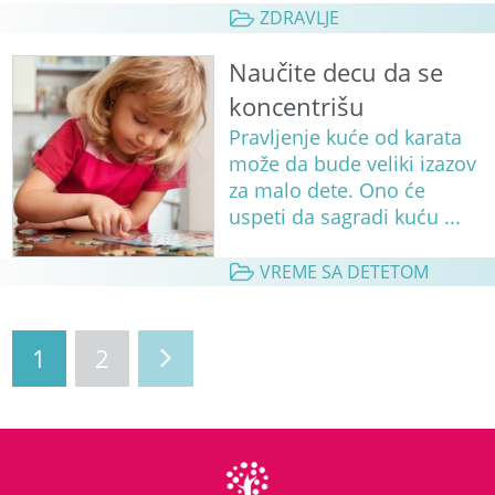
ZDRAVLJE
Naučite decu da se
koncentrišu
Pravljenje kuće od karata
može da bude veliki izazov
za malo dete. Ono će
uspeti da sagradi kuću ...
VREME SA DETETOM
1
2