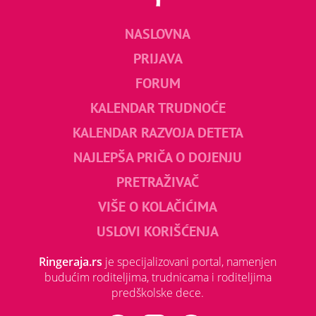
NASLOVNA
PRIJAVA
FORUM
KALENDAR TRUDNOĆE
KALENDAR RAZVOJA DETETA
NAJLEPŠA PRIČA O DOJENJU
PRETRAŽIVAČ
VIŠE O KOLAČIĆIMA
USLOVI KORIŠĆENJA
Ringeraja.rs
je specijalizovani portal, namenjen
budućim roditeljima, trudnicama i roditeljima
predškolske dece.