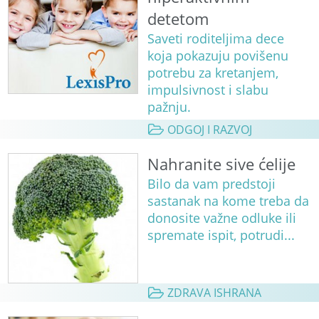
detetom
Saveti roditeljima dece
koja pokazuju povišenu
potrebu za kretanjem,
impulsivnost i slabu
pažnju.
ODGOJ I RAZVOJ
Nahranite sive ćelije
Bilo da vam predstoji
sastanak na kome treba da
donosite važne odluke ili
spremate ispit, potrudi...
ZDRAVA ISHRANA