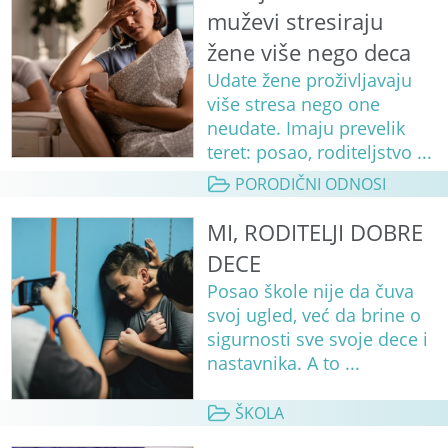
muževi stresiraju
žene više nego deca
Udate žene proživljavaju
više stresa nego one
neudate. Imaju prevelik
teret: posao, roditeljstvo ...
PORODIČNI ODNOSI
MI, RODITELJI DOBRE
DECE
Posao škole nije da čuva
svoj ugled, već da brine o
sigurnosti sve svoje dece i
nastavnika. A to ...
ŠKOLA