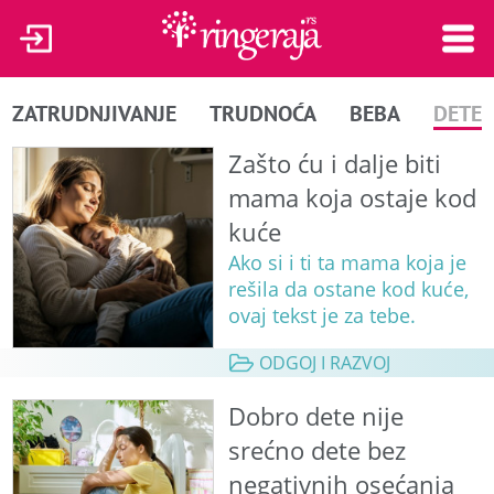
ZATRUDNJIVANJE
TRUDNOĆA
BEBA
DETE
Zašto ću i dalje biti
mama koja ostaje kod
kuće
Ako si i ti ta mama koja je
rešila da ostane kod kuće,
ovaj tekst je za tebe.
ODGOJ I RAZVOJ
Dobro dete nije
srećno dete bez
negativnih osećanja