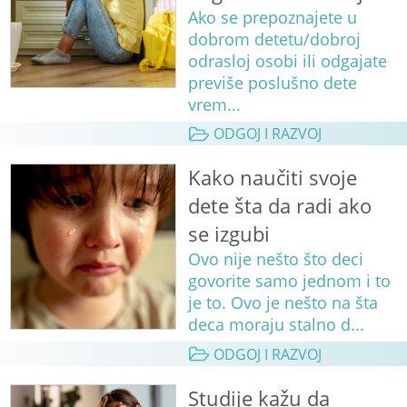
Ako se prepoznajete u
dobrom detetu/dobroj
odrasloj osobi ili odgajate
previše poslušno dete
vrem...
ODGOJ I RAZVOJ
Kako naučiti svoje
dete šta da radi ako
se izgubi
Ovo nije nešto što deci
govorite samo jednom i to
je to. Ovo je nešto na šta
deca moraju stalno d...
ODGOJ I RAZVOJ
Studije kažu da