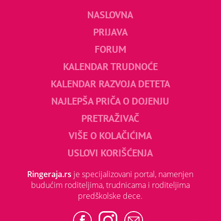
NASLOVNA
PRIJAVA
FORUM
KALENDAR TRUDNOĆE
KALENDAR RAZVOJA DETETA
NAJLEPŠA PRIČA O DOJENJU
PRETRAŽIVAČ
VIŠE O KOLAČIĆIMA
USLOVI KORIŠĆENJA
Ringeraja.rs
je specijalizovani portal, namenjen
budućim roditeljima, trudnicama i roditeljima
predškolske dece.