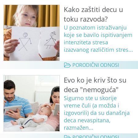
Kako zaštiti decu u
toku razvoda?
U poznatom istraživanju
koje se bavilo ispitivanjem
intenziteta stresa
izazvanog različitim stres...
PORODIČNI ODNOSI
Evo ko je kriv što su
deca "nemoguća"
Sigurno ste u skorije
vreme čuli (a možda i
izgovorili) da su današnja
deca nevaspitana,
razmažen...
PORODIČNI ODNOSI