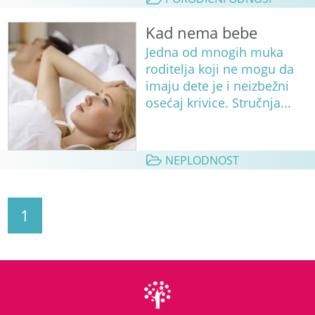
Kad nema bebe
Jedna od mnogih muka
roditelja koji ne mogu da
imaju dete je i neizbežni
osećaj krivice. Stručnja...
NEPLODNOST
1