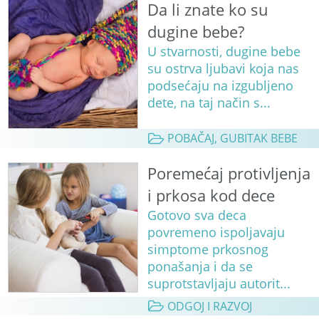
Da li znate ko su
dugine bebe?
U stvarnosti, dugine bebe
su ostrva ljubavi koja nas
podsećaju na izgubljeno
dete, na taj način s...
POBAČAJ, GUBITAK BEBE
Poremećaj protivljenja
i prkosa kod dece
Gotovo sva deca
povremeno ispoljavaju
simptome prkosnog
ponašanja i da se
suprotstavljaju autorit...
ODGOJ I RAZVOJ