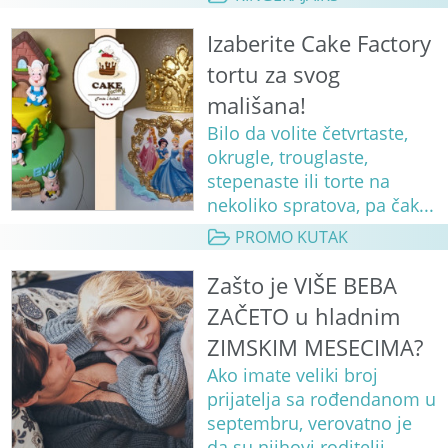
Izaberite Cake Factory
tortu za svog
mališana!
Bilo da volite četvrtaste,
okrugle, trouglaste,
stepenaste ili torte na
nekoliko spratova, pa čak...
PROMO KUTAK
Zašto je VIŠE BEBA
ZAČETO u hladnim
ZIMSKIM MESECIMA?
Ako imate veliki broj
prijatelja sa rođendanom u
septembru, verovatno je
da su njihovi roditelji ...