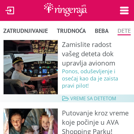
ZATRUDNJIVANJE
TRUDNOĆA
BEBA
DETE
Zamislite radost
vašeg deteta dok
upravlja avionom
Ponos, oduševljenje i
osećaj kao da je zaista
pravi pilot!
VREME SA DETETOM
Putovanje kroz vreme
koje počinje u AVA
Shopping Parku!