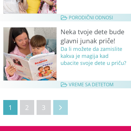
PORODIČNI ODNOSI
Neka tvoje dete bude
glavni junak priče!
Da li možete da zamislite
kakva je magija kad
ubacite svoje dete u priču?
VREME SA DETETOM
1
2
3