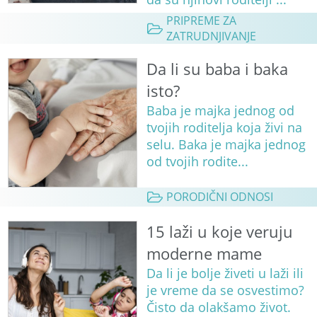
PRIPREME ZA
ZATRUDNJIVANJE
Da li su baba i baka
isto?
Baba je majka jednog od
tvojih roditelja koja živi na
selu. Baka je majka jednog
od tvojih rodite...
PORODIČNI ODNOSI
15 laži u koje veruju
moderne mame
Da li je bolje živeti u laži ili
je vreme da se osvestimo?
Čisto da olakšamo život.