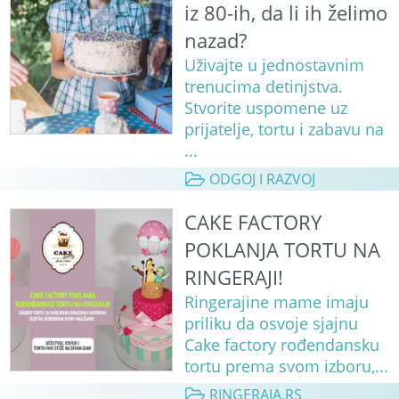
iz 80-ih, da li ih želimo
nazad?
Uživajte u jednostavnim
trenucima detinjstva.
Stvorite uspomene uz
prijatelje, tortu i zabavu na
...
ODGOJ I RAZVOJ
CAKE FACTORY
POKLANJA TORTU NA
RINGERAJI!
Ringerajine mame imaju
priliku da osvoje sjajnu
Cake factory rođendansku
tortu prema svom izboru,...
RINGERAJA.RS