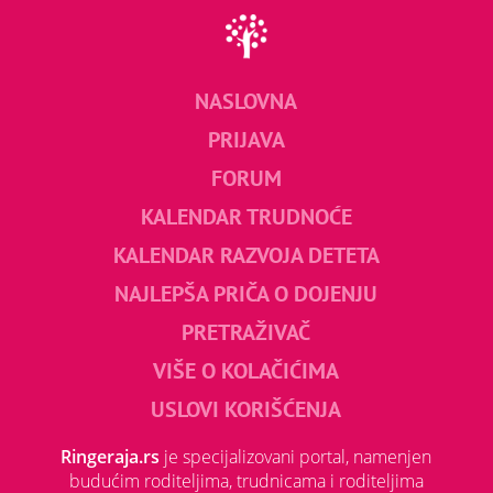
NASLOVNA
PRIJAVA
FORUM
KALENDAR TRUDNOĆE
KALENDAR RAZVOJA DETETA
NAJLEPŠA PRIČA O DOJENJU
PRETRAŽIVAČ
VIŠE O KOLAČIĆIMA
USLOVI KORIŠĆENJA
Ringeraja.rs
je specijalizovani portal, namenjen
budućim roditeljima, trudnicama i roditeljima