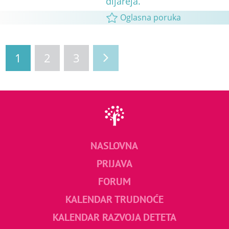
dijareja.
Oglasna poruka
1
2
3
NASLOVNA
PRIJAVA
FORUM
KALENDAR TRUDNOĆE
KALENDAR RAZVOJA DETETA