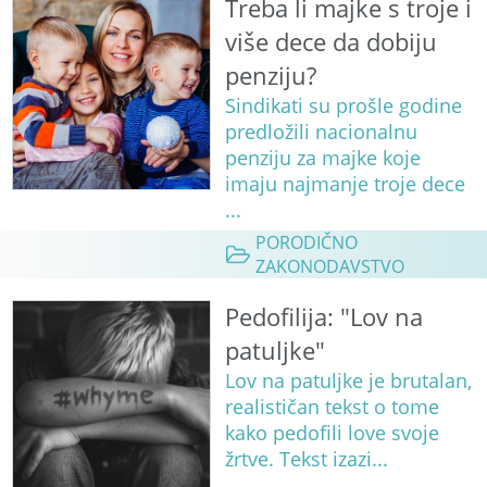
Treba li majke s troje i
više dece da dobiju
penziju?
Sindikati su prošle godine
predložili nacionalnu
penziju za majke koje
imaju najmanje troje dece
...
PORODIČNO
ZAKONODAVSTVO
Pedofilija: "Lov na
patuljke"
Lov na patuljke je brutalan,
realističan tekst o tome
kako pedofili love svoje
žrtve. Tekst izazi...