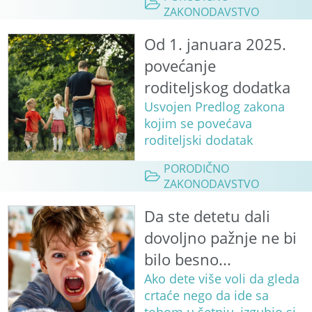
ZAKONODAVSTVO
Od 1. januara 2025.
povećanje
roditeljskog dodatka
Usvojen Predlog zakona
kojim se povećava
roditeljski dodatak
PORODIČNO
ZAKONODAVSTVO
Da ste detetu dali
dovoljno pažnje ne bi
bilo besno...
Ako dete više voli da gleda
crtaće nego da ide sa
tobom u šetnju, izgubio si