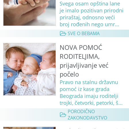
Svega osam opština lane
je imalo pozitivan prirodni
priraštaj, odnosno veći
broj rođenih nego umr...
SVE O BEBAMA
NOVA POMOĆ
RODITELJIMA,
prijavljivanje već
počelo
Pravo na stalnu državnu
pomoć iz kase grada
Beograda imaju roditelji
trojki, četvorki, petorki, š...
PORODIČNO
ZAKONODAVSTVO