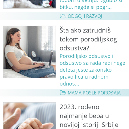
bitku, negde si pogr...
ODGOJ I RAZVOJ
Šta ako zatrudniš
tokom porodiljskog
odsustva?
Porodiljsko odsustvo i
odsustvo sa rada radi nege
deteta jeste zakonsko
pravo lica u radnom
odnos...
MAMA POSLE POROĐAJA
2023. rođeno
najmanje beba u
novijoj istoriji Srbije