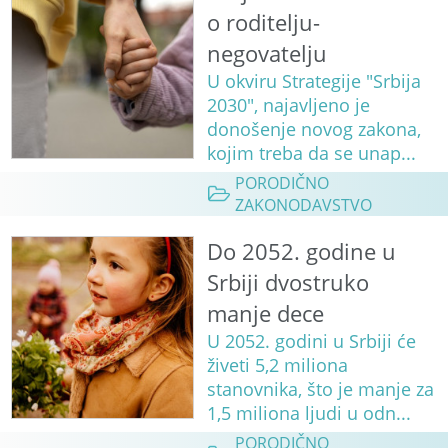
o roditelju-
negovatelju
U okviru Strategije "Srbija
2030", najavljeno je
donošenje novog zakona,
kojim treba da se unap...
PORODIČNO
ZAKONODAVSTVO
Do 2052. godine u
Srbiji dvostruko
manje dece
U 2052. godini u Srbiji će
živeti 5,2 miliona
stanovnika, što je manje za
1,5 miliona ljudi u odn...
PORODIČNO