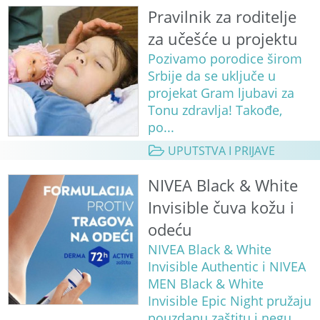
Pravilnik za roditelje
za učešće u projektu
Pozivamo porodice širom
Srbije da se uključe u
projekat Gram ljubavi za
Tonu zdravlja! Takođe,
po...
UPUTSTVA I PRIJAVE
NIVEA Black & White
Invisible čuva kožu i
odeću
NIVEA Black & White
Invisible Authentic i NIVEA
MEN Black & White
Invisible Epic Night pružaju
pouzdanu zaštitu i negu