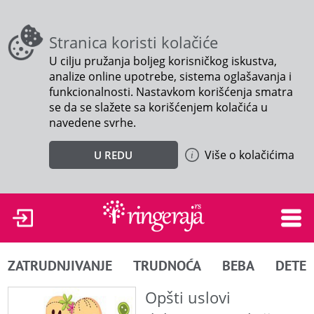
Stranica koristi kolačiće
U cilju pružanja boljeg korisničkog iskustva,
analize online upotrebe, sistema oglašavanja i
funkcionalnosti. Nastavkom korišćenja smatra
se da se slažete sa korišćenjem kolačića u
navedene svrhe.
Više o kolačićima
U REDU
ZATRUDNJIVANJE
TRUDNOĆA
BEBA
DETE
Opšti uslovi