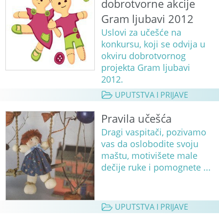
dobrotvorne akcije
Gram ljubavi 2012
Uslovi za učešće na
konkursu, koji se odvija u
okviru dobrotvornog
projekta Gram ljubavi
2012.
UPUTSTVA I PRIJAVE
Pravila učešća
Dragi vaspitači, pozivamo
vas da oslobodite svoju
maštu, motivišete male
dečije ruke i pomognete ...
UPUTSTVA I PRIJAVE