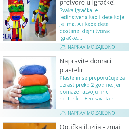
pretvore u igračke!
Svaka igračka je
jedinstvena kao i dete koje
je ima. Ali kada dete
postane idejni tvorac
igračke,...
NAPRAVIMO ZAJEDNO
Napravite domaći
plastelin
Plastelin se preporučuje za
uzrast preko 2 godine, jer
pomaže razvoju fine
motorike. Evo saveta k...
NAPRAVIMO ZAJEDNO
Optička iluzija - zmaj