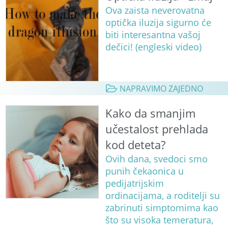
Ova zaista neverovatna
optička iluzija sigurno će
biti interesantna vašoj
dečici! (engleski video)
NAPRAVIMO ZAJEDNO
Kako da smanjim
učestalost prehlada
kod deteta?
Ovih dana, svedoci smo
punih čekaonica u
pedijatrijskim
ordinacijama, a roditelji su
zabrinuti simptomima kao
što su visoka temeratura,