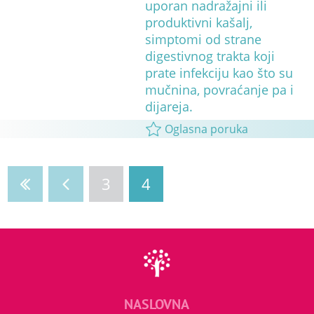
uporan nadražajni ili
produktivni kašalj,
simptomi od strane
digestivnog trakta koji
prate infekciju kao što su
mučnina, povraćanje pa i
dijareja.
Oglasna poruka
3
4
NASLOVNA