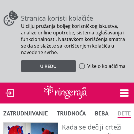
Stranica koristi kolačiće
U cilju pružanja boljeg korisničkog iskustva,
analize online upotrebe, sistema oglašavanja i
funkcionalnosti. Nastavkom korišćenja smatra
se da se slažete sa korišćenjem kolačića u
navedene svrhe.
Više o kolačićima
U REDU
ZATRUDNJIVANJE
TRUDNOĆA
BEBA
DETE
Kada se dečiji crteži