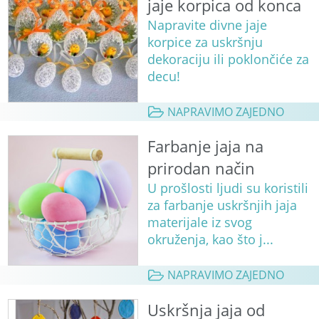
jaje korpica od konca
Napravite divne jaje
korpice za uskršnju
dekoraciju ili poklončiće za
decu!
NAPRAVIMO ZAJEDNO
Farbanje jaja na
prirodan način
U prošlosti ljudi su koristili
za farbanje uskršnjih jaja
materijale iz svog
okruženja, kao što j...
NAPRAVIMO ZAJEDNO
Uskršnja jaja od