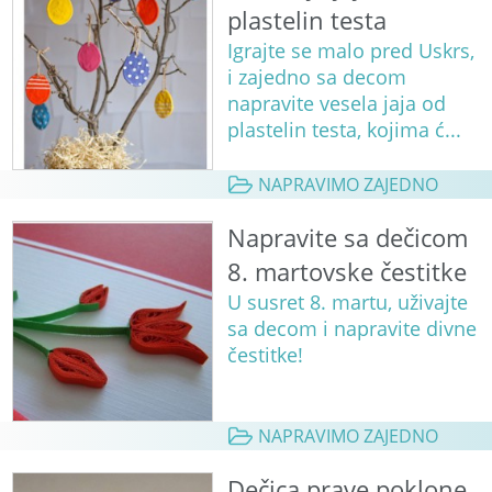
plastelin testa
Igrajte se malo pred Uskrs,
i zajedno sa decom
napravite vesela jaja od
plastelin testa, kojima ć...
NAPRAVIMO ZAJEDNO
Napravite sa dečicom
8. martovske čestitke
U susret 8. martu, uživajte
sa decom i napravite divne
čestitke!
NAPRAVIMO ZAJEDNO
Dečica prave poklone