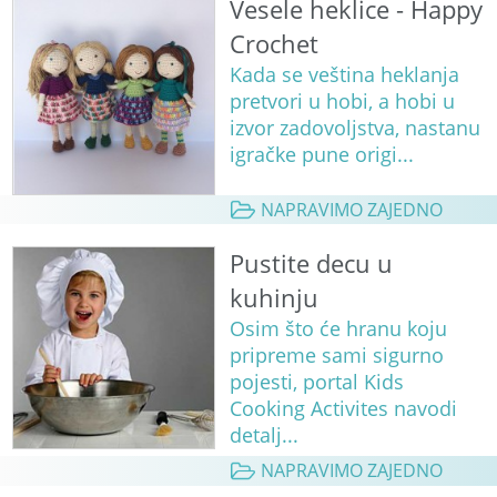
Vesele heklice - Happy
Crochet
Kada se veština heklanja
pretvori u hobi, a hobi u
izvor zadovoljstva, nastanu
igračke pune origi...
NAPRAVIMO ZAJEDNO
Pustite decu u
kuhinju
Osim što će hranu koju
pripreme sami sigurno
pojesti, portal Kids
Cooking Activites navodi
detalj...
NAPRAVIMO ZAJEDNO