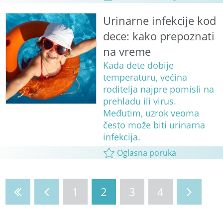
Urinarne infekcije kod
dece: kako prepoznati
na vreme
Kada dete dobije
temperaturu, većina
roditelja najpre pomisli na
prehladu ili virus.
Međutim, uzrok veoma
često može biti urinarna
infekcija.
Oglasna poruka
1
2
3
4