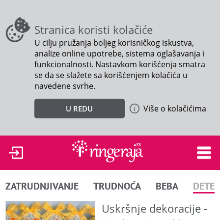
Stranica koristi kolačiće
U cilju pružanja boljeg korisničkog iskustva,
analize online upotrebe, sistema oglašavanja i
funkcionalnosti. Nastavkom korišćenja smatra
se da se slažete sa korišćenjem kolačića u
navedene svrhe.
Više o kolačićima
U REDU
ZATRUDNJIVANJE
TRUDNOĆA
BEBA
DETE
Uskršnje dekoracije -