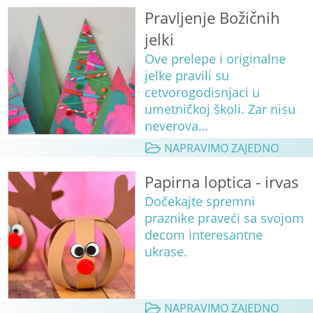
Pravljenje Božičnih
jelki
Ove prelepe i originalne
jelke pravili su
cetvorogodisnjaci u
umetničkoj školi. Zar nisu
neverova...
NAPRAVIMO ZAJEDNO
Papirna loptica - irvas
Dočekajte spremni
praznike praveći sa svojom
decom interesantne
ukrase.
NAPRAVIMO ZAJEDNO