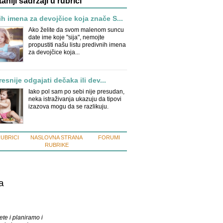
taniji sadržaji u rubrici
h imena za devojčice koja znače S...
Ako želite da svom malenom suncu
date ime koje "sija", nemojte
propustiti našu listu predivnih imena
za devojčice koja...
tresnije odgajati dečaka ili dev...
Iako pol sam po sebi nije presudan,
neka istraživanja ukazuju da tipovi
izazova mogu da se razlikuju.
RUBRICI
NASLOVNA STRANA
FORUMI
RUBRIKE
a
te i planiramo i