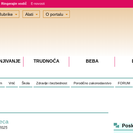
Ringerajin vodič
E-novosti
Rubrike
Alati
O portalu
NJIVANJE
TRUDNOĆA
BEBA
om
Vrtić
Škola
Zdravlje i bezbednost
Porodično zakonodavstvo
FORUM
deca
Posl
.2025