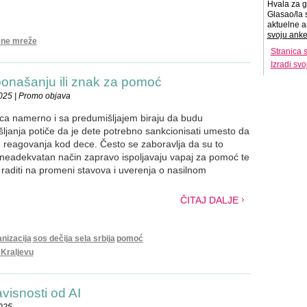
Hvala za g
Glasao/la 
aktuelne a
svoju anke
ene mreže
Stranica 
Izradi sv
ponašanju ili znak za pomoć
025 | Promo objava
eca namerno i sa predumišljajem biraju da budu
šljanja potiče da je dete potrebno sankcionisati umesto da
g reagovanja kod dece. Često se zaboravlja da su to
neadekvatan način zapravo ispoljavaju vapaj za pomoć te
raditi na promeni stavova i uverenja o nasilnom
ČITAJ DALJE
nizacija
sos dečija sela srbija
pomoć
 Kraljevu
isnosti od AI