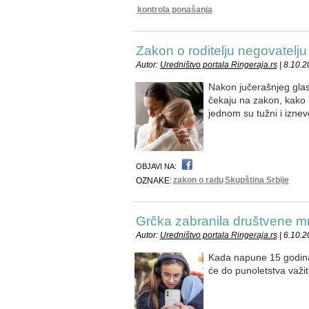
kontrola ponašanja
Zakon o roditelju negovatelju
Autor:
Uredništvo portala Ringeraja.rs
| 8.10.
Nakon jučerašnjeg glasa
čekaju na zakon, kako 
jednom su tužni i iznev
OBJAVI NA:
zakon o radu
Skupština Srbije
OZNAKE:
Grčka zabranila društvene m
Autor:
Uredništvo portala Ringeraja.rs
| 6.10.
Kada napune 15 godina
će do punoletstva važi