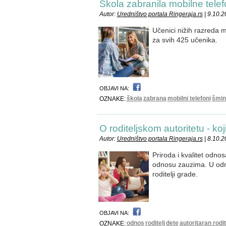
Škola zabranila mobilne tele
Autor:
Uredništvo portala Ringeraja.rs
| 9.10.
Učenici nižih razreda 
za svih 425 učenika.
OBJAVI NA:
škola
zabrana
mobilni telefoni
šmin
OZNAKE:
O roditeljskom autoritetu - koji
Autor:
Uredništvo portala Ringeraja.rs
| 8.10.2
Priroda i kvalitet odnos
odnosu zauzima. U odnos
roditelji grade.
OBJAVI NA:
odnos
roditelj
dete
autoritaran rodit
OZNAKE: