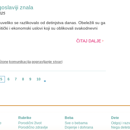
oslaviji znala
2025
 uveliko se razlikovalo od detinjstva danas. Obeležili su ga
litički i ekonomski uslovi koji su oblikovali svakodnevni
ČITAJ DALJE
štone
komunikacija
popravljanje stvari
5
6
7
8
9
10
Rubrike
Beba
Dete
e
Porodični život
Sve o bebama
Odgoj i razv
Porodično zdravlje
Dojenje i dohrana
Nega detet