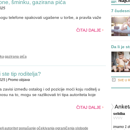
Najči
fone, šminku, gazirana pića
2025
7 čudesni
mogu telefone spakovati ugašene u torbe, a pravila važe
ČITAJ DALJE
Da li je s
ka
gazirana pića
 ste tip roditelja?
025 | Promo objava
SVE U 
a zavisi između ostalog i od pozicije moći koju roditelj u
u na to, mogu se razlikovati tri tipa autoriteta koje
Anket
ČITAJ DALJE
selidba
VVVV
imamo 1 de
elj
autoritet
ponašanje
očekivanja
ograničenja
slobode