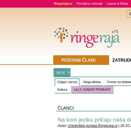
Ringeraja.rs
Porodično zdravlje
Lepota & Moda
POSTANI ČLAN!
ZATRUD
DETE
Odgoj i razvoj
Nega deteta
Vreme sa detet
Kultura
LILLY JUNIOR PODKAST
ČLANCI
Na kom jeziku pričaju naša 
Autor:
Uredništvo portala Ringeraja.rs
| 18.10