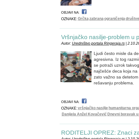
OBJAVI NA:
Grčka
zabrana
ograničenja
društv
OZNAKE:
Vršnjačko nasilje-problem u 
Autor:
Uredništvo portala Ringeraja.rs
| 2.10.2
Ljudi često misle da d
agresivna. Iz tog razmi
se potraži uzrok takvo
najčešće deca koja na 
zato važno sa detetom 
rešavanju problema.
OBJAVI NA:
vršnjačko nasilje
humanitarna orga
OZNAKE:
Danijela Anžel Kovačević
Dnevni boravak u
RODITELJI OPREZ: Znaci zav