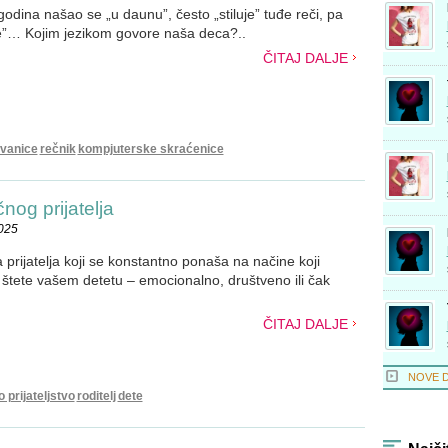
 godina našao se „u daunu”, često „stiluje” tuđe reči, pa
e”… Kojim jezikom govore naša deca?..
ČITAJ DALJE
vanice
rečnik
kompjuterske skraćenice
nog prijatelja
2025
prijatelja koji se konstantno ponaša na načine koji
li štete vašem detetu – emocionalno, društveno ili čak
ČITAJ DALJE
NOVE 
 prijateljstvo
roditelj
dete