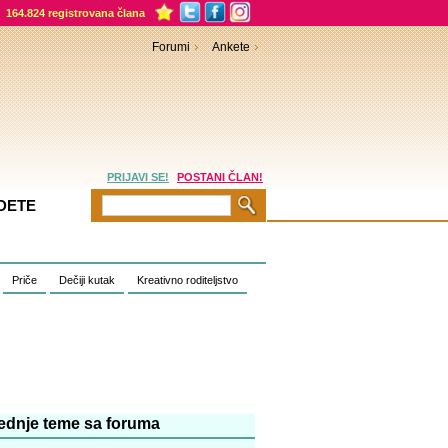
164.824 registrovana člana
Forumi
Ankete
PRIJAVI SE!
POSTANI ČLAN!
DETE
Priče
Dečiji kutak
Kreativno roditeljstvo
ednje teme sa foruma