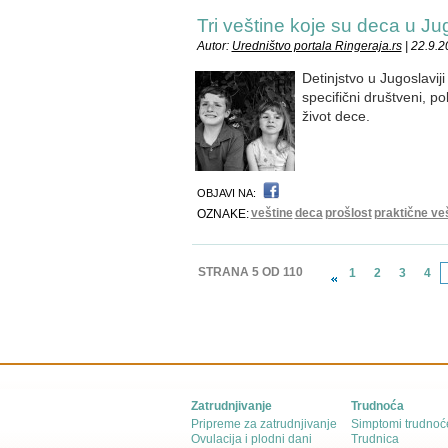
Tri veštine koje su deca u Jug
Autor:
Uredništvo portala Ringeraja.rs
| 22.9.
Detinjstvo u Jugoslaviji
specifični društveni, po
život dece.
OBJAVI NA:
veštine
deca
prošlost
praktične ve
OZNAKE:
STRANA 5 OD 110
1
2
3
4
Zatrudnjivanje
Trudnoća
Pripreme za zatrudnjivanje
Simptomi trudnoć
Ovulacija i plodni dani
Trudnica