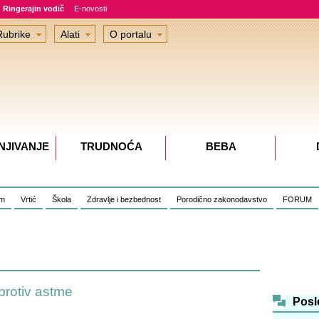
Ringerajin vodič
E-novosti
Rubrike
Alati
O portalu
NJIVANJE
TRUDNOĆA
BEBA
om
Vrtić
Škola
Zdravlje i bezbednost
Porodično zakonodavstvo
FORUM
 protiv astme
Posl