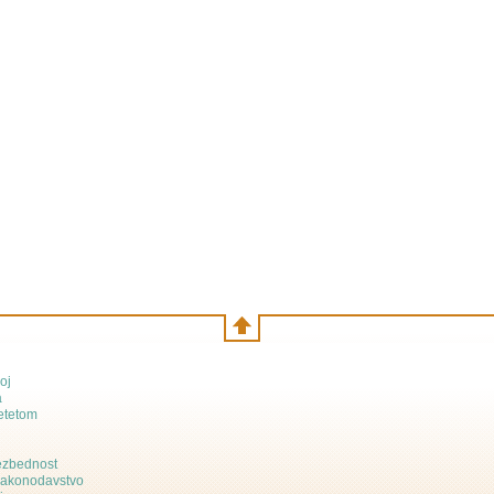
oj
a
etetom
bezbednost
zakonodavstvo