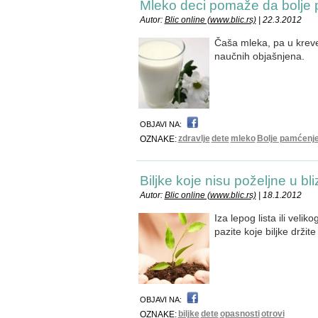
Mleko deci pomaže da bolje
Autor:
Blic online (www.blic.rs)
| 22.3.2012
Čaša mleka, pa u krevet
naučnih objašnjena.
OBJAVI NA:
zdravlje
dete
mleko
Bolje pamćenj
OZNAKE:
Biljke koje nisu poželjne u bli
Autor:
Blic online (www.blic.rs)
| 18.1.2012
Iza lepog lista ili vel
pazite koje biljke drži
OBJAVI NA:
biljke
dete
opasnosti
otrovi
OZNAKE: