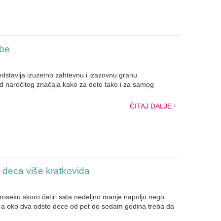
ube
edstavlja izuzetno zahtevnu i izazovnu granu
od naročitog značaja kako za dete tako i za samog
ČITAJ DALJE
 deca više kratkovida
roseku skoro četiri sata nedeljno manje napolju nego
 a oko dva odsto dece od pet do sedam godina treba da