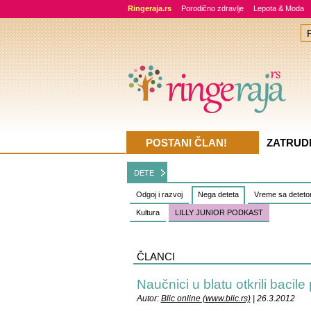
Ringeraja.rs
Porodično zdravlje
Lepota & Moda
POSTANI ČLAN!
ZATRUD
DETE
Odgoj i razvoj
Nega deteta
Vreme sa detet
Kultura
LILLY JUNIOR PODKAST
ČLANCI
Naučnici u blatu otkrili bacile
Autor:
Blic online (www.blic.rs)
| 26.3.2012