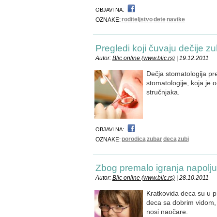
OBJAVI NA:
roditeljstvo
dete
navike
OZNAKE:
Pregledi koji čuvaju dečije z
Autor:
Blic online (www.blic.rs)
| 19.12.2011
Dečja stomatologija pr
stomatologije, koja je 
stručnjaka.
OBJAVI NA:
porodica
zubar
deca
zubi
OZNAKE:
Zbog premalo igranja napolju
Autor:
Blic online (www.blic.rs)
| 28.10.2011
Kratkovida deca su u p
deca sa dobrim vidom,
nosi naočare.