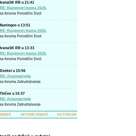
IvanaSK RR u 21:41
RE: Razgovori mama 2026.
sa foruma
Porodični život
flamingos u 13:51
RE: Razgovori mama 2026.
sa foruma
Porodični život
IvanaSK RR u 13:33
RE: Razgovori mama 2026.
sa foruma
Porodični život
Dzeket u 15:56
RE: Azoospermija
sa foruma
Zatrudnjivanje
Tinčee u 15:37
RE: Azoospermija
sa foruma
Zatrudnjivanje
DEBATE
AKTIVNE DEBATE
SVI FORUMI