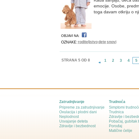
Kada sanjaju, deca baš 
emocije. Osobe, predme
toga davam otkriju o n
OBJAVI NA:
roditeljstvo
dete
snovi
OZNAKE:
STRANA 5 OD 8
1
2
3
4
5
Zatrudnjivanje
Trudnoća
Pripreme za zatrudnjivanje
Simptomi trudnoć
Ovulacija i plodni dani
Trudnica
Neplodnost
Zdravlje i bezbed
Usvajanje deteta
Pobačaj, gubitak
Zdravlje i bezbednost
Porođaj
Matične ćelije