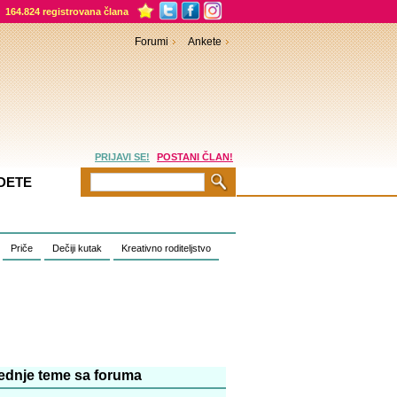
164.824 registrovana člana
Forumi
Ankete
PRIJAVI SE!
POSTANI ČLAN!
DETE
Priče
Dečiji kutak
Kreativno roditeljstvo
ednje teme sa foruma