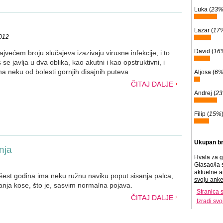
Luka (
23
Lazar (
17
2012
David (
16
jvećem broju slučajeva izazivaju virusne infekcije, i to
 se javlja u dva oblika, kao akutni i kao opstruktivni, i
a neku od bolesti gornjih disajnih puteva
Aljosa (
6
ČITAJ DALJE
Andrej (
2
Filip (
15%
Ukupan br
nja
Hvala za g
Glasao/la 
aktuelne a
est godina ima neku ružnu naviku poput sisanja palca,
svoju anke
kanja kose, što je, sasvim normalna pojava.
Stranica 
ČITAJ DALJE
Izradi sv