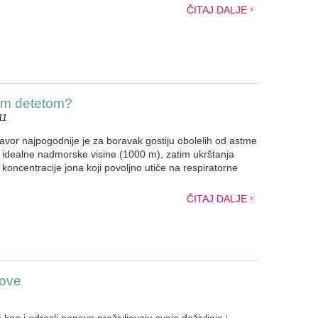
ČITAJ DALJE
im detetom?
11
Javor najpogodnije je za boravak gostiju obolelih od astme
e idealne nadmorske visine (1000 m), zatim ukrštanja
 koncentracije jona koji povoljno utiče na respiratorne
ČITAJ DALJE
nove