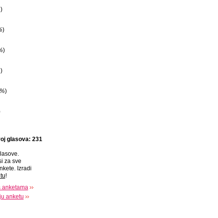
%
)
%
)
%
)
%
)
3%
)
)
oj glasova: 231
lasove.
si za sve
nkete. Izradi
tu
!
s anketama
oju anketu