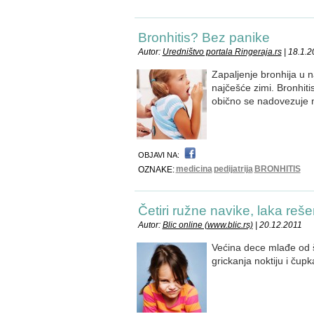
Bronhitis? Bez panike
Autor:
Uredništvo portala Ringeraja.rs
| 18.1.
Zapaljenje bronhija u na
najčešće zimi. Bronhitis
obično se nadovezuje n
OBJAVI NA:
medicina
pedijatrija
BRONHITIS
OZNAKE:
Četiri ružne navike, laka reše
Autor:
Blic online (www.blic.rs)
| 20.12.2011
Većina dece mlađe od š
grickanja noktiju i čup