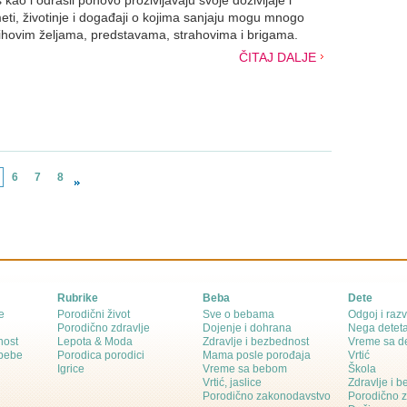
kao i odrasli ponovo proživljavaju svoje doživljaje i
ti, životinje i događaji o kojima sanjaju mogu mnogo
jihovim željama, predstavama, strahovima i brigama.
ČITAJ DALJE
6
7
8
Rubrike
Beba
Dete
e
Porodični život
Sve o bebama
Odgoj i razv
Porodično zdravlje
Dojenje i dohrana
Nega detet
nost
Lepota & Moda
Zdravlje i bezbednost
Vreme sa d
 bebe
Porodica porodici
Mama posle porođaja
Vrtić
Igrice
Vreme sa bebom
Škola
Vrtić, jaslice
Zdravlje i 
Porodično zakonodavstvo
Porodično 