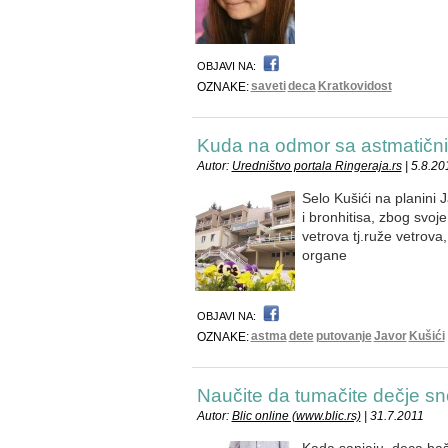
OBJAVI NA:
saveti
deca
Kratkovidost
OZNAKE:
Kuda na odmor sa astmatičn
Autor:
Uredništvo portala Ringeraja.rs
| 5.8.20
Selo Kušići na planini 
i bronhitisa, zbog svoj
vetrova tj.ruže vetrova,
organe
OBJAVI NA:
astma
dete
putovanje
Javor
Kušići
OZNAKE:
Naučite da tumačite dečje s
Autor:
Blic online (www.blic.rs)
| 31.7.2011