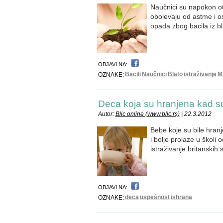
Naučnici su napokon otk
obolevaju od astme i os
opada zbog bacila iz bl
OBJAVI NA:
Bacili
Naučnici
Blato
istraživanje
M
OZNAKE:
Deca koja su hranjena kad su
Autor:
Blic online (www.blic.rs)
| 22.3.2012
Bebe koje su bile hranj
i bolje prolaze u školi
istraživanje britanskih 
OBJAVI NA:
deca
uspešnost
ishrana
OZNAKE: