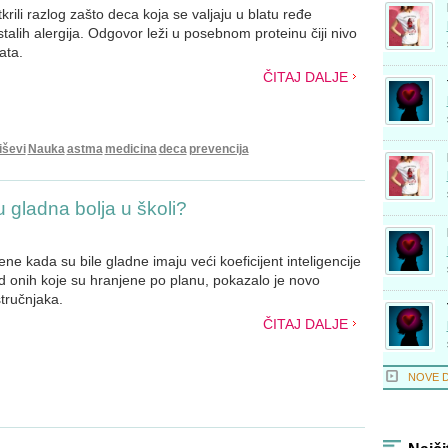
rili razlog zašto deca koja se valjaju u blatu ređe
talih alergija. Odgovor leži u posebnom proteinu čiji nivo
ata.
ČITAJ DALJE
iševi
Nauka
astma
medicina
deca
prevencija
 gladna bolja u školi?
ene kada su bile gladne imaju veći koeficijent inteligencije
 od onih koje su hranjene po planu, pokazalo je novo
stručnjaka.
ČITAJ DALJE
NOVE 