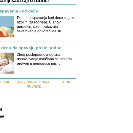
taniji sadržaji u rubrici
 spavanja kod dece
Problemi spavanja kod dece su jako
ozbiljni za roditelje. Članovi
porodice, često, zakazuju
savetovanje govoreći da su...
e decu da spavaju posle podne
Zbog poslepodnevnog sna
uspavljivanje mališana se nekada
pretvori u nemoguću misiju.
RUBRICI
NASLOVNA STRANA
FORUMI
RUBRIKE
a
ime