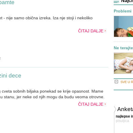
Najči
 pamte
Problemi
 - nije samo obična izreka. Iza nje stoji i nekoliko
ČITAJ DALJE
Ne terajt
e
zini dece
SVE U 
ikog cveta sobnih biljaka ponekad se krije opasnost. Mame
te u stanu, jer neke od njih mogu da budu veoma otrovne.
ČITAJ DALJE
Anket
najlepse 
pisuljica