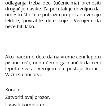
odlaganja treba deci (učenicima) prenositi
drugačije navike. Za početak je dovoljno da,
umesto što ćete potražiti prepričanu verziju
lektire, povratite dete knjizi. Verujem da
neće biti lako.
Ako naučimo dete da na vreme ceni lepotu
pisane reči, onda ćemo ga naučiti da ceni
lepotu sveta. Verujem da postoje koraci.
Važni su oni prvi.
Koraci:
Zatvoriti ovaj prozor.
Ugasiti kompjuter.