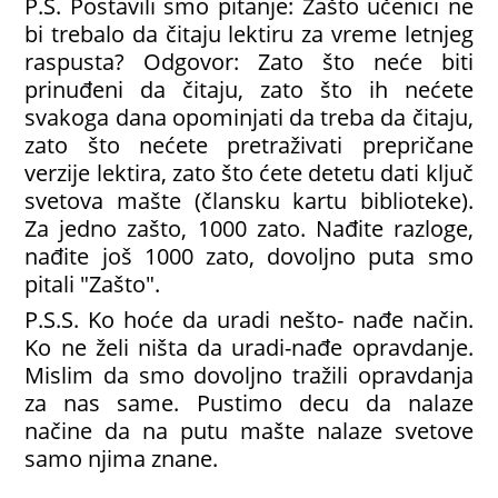
P.S. Postavili smo pitanje: Zašto učenici ne
bi trebalo da čitaju lektiru za vreme letnjeg
raspusta? Odgovor: Zato što neće biti
prinuđeni da čitaju, zato što ih nećete
svakoga dana opominjati da treba da čitaju,
zato što nećete pretraživati prepričane
verzije lektira, zato što ćete detetu dati ključ
svetova mašte (člansku kartu biblioteke).
Za jedno zašto, 1000 zato. Nađite razloge,
nađite još 1000 zato, dovoljno puta smo
pitali "Zašto".
P.S.S. Ko hoće da uradi nešto- nađe način.
Ko ne želi ništa da uradi-nađe opravdanje.
Mislim da smo dovoljno tražili opravdanja
za nas same. Pustimo decu da nalaze
načine da na putu mašte nalaze svetove
samo njima znane.