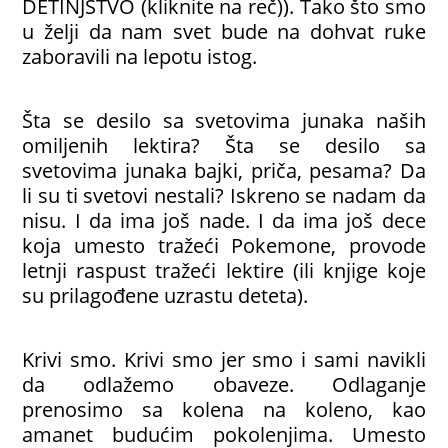
DETINJSTVO (kliknite na reč)). Tako što smo
u želji da nam svet bude na dohvat ruke
zaboravili na lepotu istog.
Šta se desilo sa svetovima junaka naših
omiljenih lektira? Šta se desilo sa
svetovima junaka bajki, priča, pesama? Da
li su ti svetovi nestali? Iskreno se nadam da
nisu. I da ima još nade. I da ima još dece
koja umesto tražeći Pokemone, provode
letnji raspust tražeći lektire (ili knjige koje
su prilagođene uzrastu deteta).
Krivi smo. Krivi smo jer smo i sami navikli
da odlažemo obaveze. Odlaganje
prenosimo sa kolena na koleno, kao
amanet budućim pokolenjima. Umesto