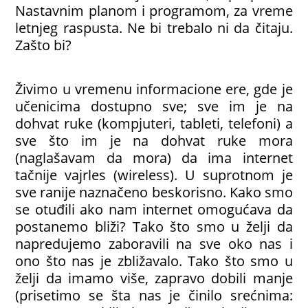
Nastavnim planom i programom, za vreme
letnjeg raspusta. Ne bi trebalo ni da čitaju.
Zašto bi?
Živimo u vremenu informacione ere, gde je
učenicima dostupno sve; sve im je na
dohvat ruke (kompjuteri, tableti, telefoni) a
sve što im je na dohvat ruke mora
(naglašavam da mora) da ima internet
tačnije vajrles (wireless). U suprotnom je
sve ranije naznačeno beskorisno. Kako smo
se otuđili ako nam internet omogućava da
postanemo bliži? Tako što smo u želji da
napredujemo zaboravili na sve oko nas i
ono što nas je zbližavalo. Tako što smo u
želji da imamo više, zapravo dobili manje
(prisetimo se šta nas je činilo srećnima: