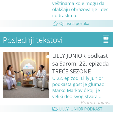
veštinama koje mogu da
olakšaju obrazovanje i deci
i odraslima.
Oglasna poruka
Poslednji tekstovi
LILLY JUNIOR podkast
sa Sarom: 22. epizoda
TREĆE SEZONE
U 22. epizodi Lilly Junior
podkasta gost je glumac
Marko Marković koji je
veliki deo svog stvaral...
Promo objava
LILLY JUNIOR PODKAST