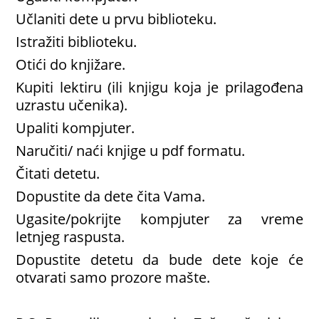
Učlaniti dete u prvu biblioteku.
Istražiti biblioteku.
Otići do knjižare.
Kupiti lektiru (ili knjigu koja je prilagođena
uzrastu učenika).
Upaliti kompjuter.
Naručiti/ naći knjige u pdf formatu.
Čitati detetu.
Dopustite da dete čita Vama.
Ugasite/pokrijte kompjuter za vreme
letnjeg raspusta.
Dopustite detetu da bude dete koje će
otvarati samo prozore mašte.