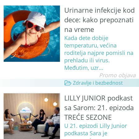
Urinarne infekcije kod
dece: kako prepoznati
na vreme
Kada dete dobije
temperaturu, većina
roditelja najpre pomisli na
prehladu ili virus.
Međutim, uzr...
Promo objava
Zdravlje i bezbednost
LILLY JUNIOR podkast
sa Sarom: 21. epizoda
TREĆE SEZONE
U 21. epizodi Lilly Junior
podkasta Sara je