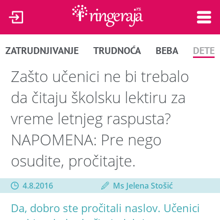
ZATRUDNJIVANJE
TRUDNOĆA
BEBA
DETE
Zašto učenici ne bi trebalo
da čitaju školsku lektiru za
vreme letnjeg raspusta?
NAPOMENA: Pre nego
osudite, pročitajte.
4.8.2016
Ms Jelena Stošić
Da, dobro ste pročitali naslov. Učenici