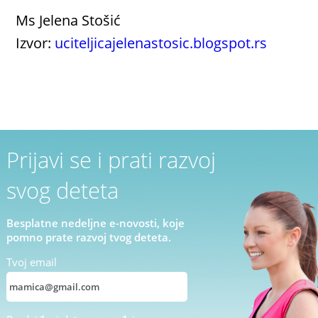
Ms Jelena Stošić
Izvor:
uciteljicajelenastosic.blogspot.rs
Prijavi se i prati razvoj
svog deteta
Besplatne nedeljne e-novosti, koje
pomno prate razvoj tvog deteta.
Tvoj email