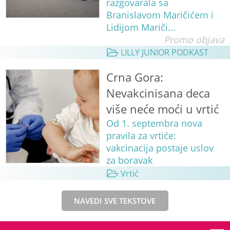
razgovarala sa
Branislavom Maričićem i
Lidijom Mariči...
Promo objava
LILLY JUNIOR PODKAST
Crna Gora:
Nevakcinisana deca
više neće moći u vrtić
Od 1. septembra nova
pravila za vrtiće:
vakcinacija postaje uslov
za boravak
Vrtić
NAVEDI SVE TEKSTOVE