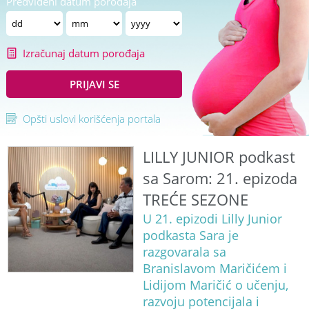
Predviđeni datum porođaja
Izračunaj datum porođaja
PRIJAVI SE
Opšti uslovi korišćenja portala
LILLY JUNIOR podkast
sa Sarom: 21. epizoda
TREĆE SEZONE
U 21. epizodi Lilly Junior
podkasta Sara je
razgovarala sa
Branislavom Maričićem i
Lidijom Maričić o učenju,
razvoju potencijala i