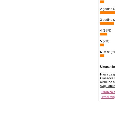
2 godine (
3 godine (
4 (
14%
)
5 (
7%
)
6 i vise (
8
Ukupan br
Hvala za g
Glasao/la 
aktuelne a
svoju anke
Stranica 
Izradi sv