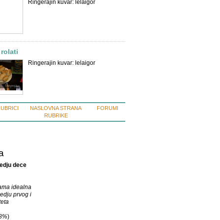
Ringerajin kuvar: lelaigor
rolati
Ringerajin kuvar: lelaigor
RUBRICI
NASLOVNA STRANA
FORUMI
RUBRIKE
a
edju dece
vama idealna
edju prvog i
eta
8%
)