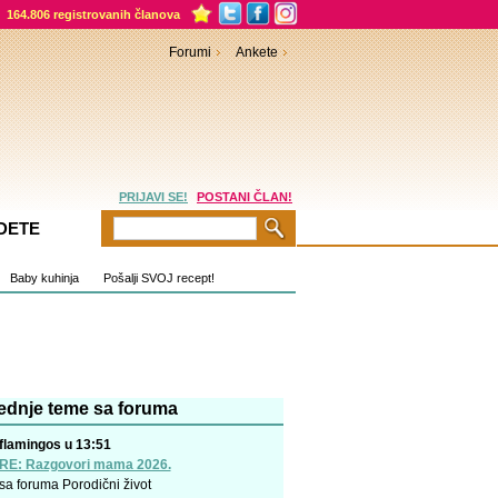
164.806 registrovanih članova
Forumi
Ankete
PRIJAVI SE!
POSTANI ČLAN!
DETE
Baby kuhinja
Pošalji SVOJ recept!
ednje teme sa foruma
flamingos u 13:51
RE: Razgovori mama 2026.
sa foruma
Porodični život