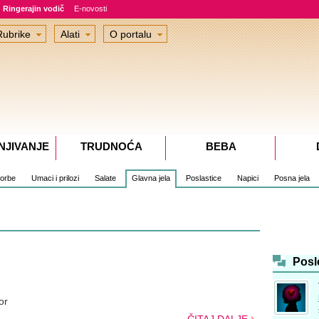
Ringerajin vodič
E-novosti
Rubrike
Alati
O portalu
NJIVANJE
TRUDNOĆA
BEBA
čorbe
Umaci i prilozi
Salate
Glavna jela
Poslastice
Napici
Posna jela
Posl
or