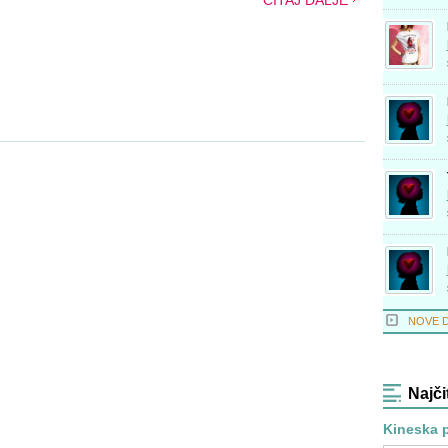
ČITAJ DALJE
NOVE 
Najči
Kineska p