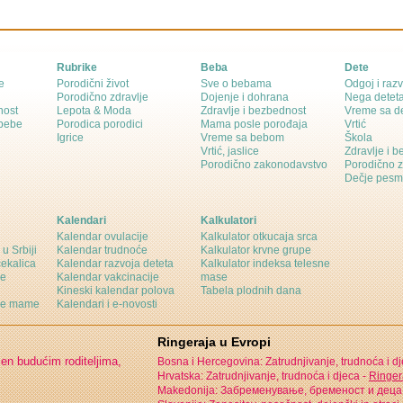
Rubrike
Beba
Dete
e
Porodični život
Sve o bebama
Odgoj i razv
Porodično zdravlje
Dojenje i dohrana
Nega detet
nost
Lepota & Moda
Zdravlje i bezbednost
Vreme sa d
 bebe
Porodica porodici
Mama posle porođaja
Vrtić
Igrice
Vreme sa bebom
Škola
Vrtić, jaslice
Zdravlje i 
Porodično zakonodavstvo
Porodično 
Dečje pesm
Kalendari
Kalkulatori
Kalendar ovulacije
Kalkulator otkucaja srca
 u Srbiji
Kalendar trudnoće
Kalkulator krvne grupe
čekalica
Kalendar razvoja deteta
Kalkulator indeksa telesne
ne
Kalendar vakcinacije
mase
Kineski kalendar polova
Tabela plodnih dana
ine mame
Kalendari i e-novosti
Ringeraja u Evropi
jen budućim roditeljima,
Bosna i Hercegovina: Zatrudnjivanje, trudnoća i d
Hrvatska: Zatrudnjivanje, trudnoća i djeca -
Ringer
Makedonija: Забременување, бременост и деца