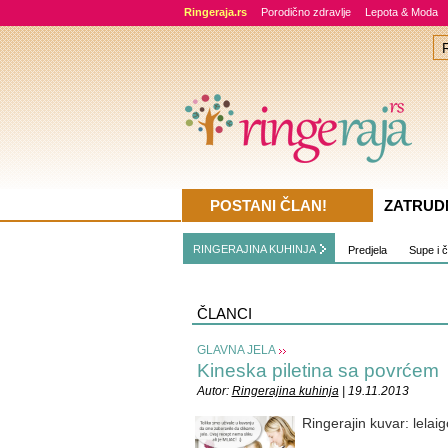
Ringeraja.rs
Porodično zdravlje
Lepota & Moda
POSTANI ČLAN!
ZATRUD
RINGERAJINA KUHINJA
Predjela
Supe i 
ČLANCI
GLAVNA JELA
Kineska piletina sa povrćem
Autor:
Ringerajina kuhinja
| 19.11.2013
Ringerajin kuvar: lelaig