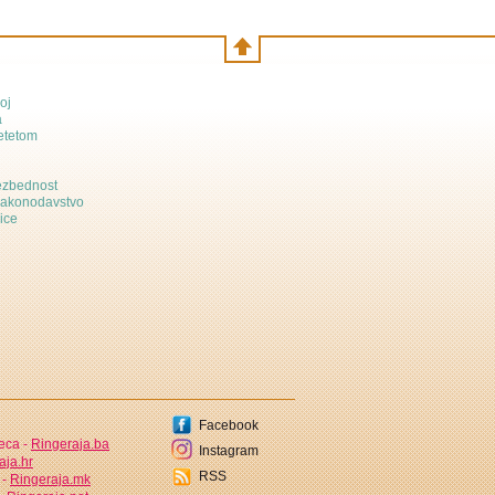
oj
a
etetom
bezbednost
zakonodavstvo
ice
Facebook
jeca -
Ringeraja.ba
Instagram
aja.hr
RSS
 -
Ringeraja.mk