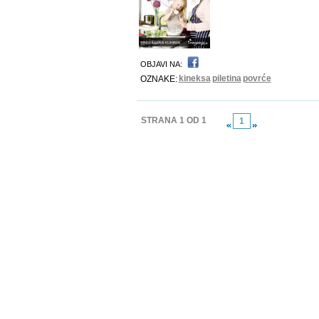
OBJAVI NA:
kineksa
piletina
povrće
OZNAKE:
STRANA 1 OD 1
1