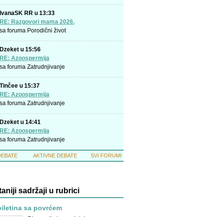
IvanaSK RR u 13:33
RE: Razgovori mama 2026.
sa foruma
Porodični život
Dzeket u 15:56
RE: Azoospermija
sa foruma
Zatrudnjivanje
Tinčee u 15:37
RE: Azoospermija
sa foruma
Zatrudnjivanje
Dzeket u 14:41
RE: Azoospermija
sa foruma
Zatrudnjivanje
DEBATE
AKTIVNE DEBATE
SVI FORUMI
taniji sadržaji u rubrici
iletina sa povrćem