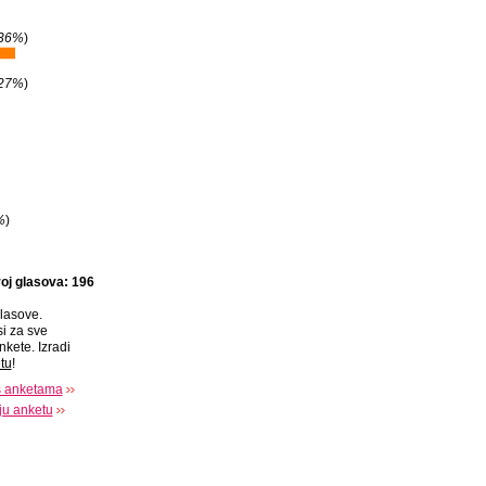
36%
)
27%
)
%
)
oj glasova: 196
lasove.
si za sve
nkete. Izradi
tu
!
s anketama
oju anketu