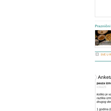
Praznični 
SVE U 
Anket
pauza izm
icika26
koliko je 
razlika izm
drugog det
1 godina (