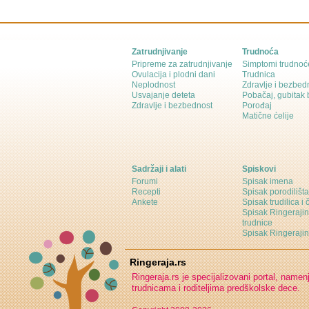
Zatrudnjivanje
Trudnoća
Pripreme za zatrudnjivanje
Simptomi trudnoć
Ovulacija i plodni dani
Trudnica
Neplodnost
Zdravlje i bezbed
Usvajanje deteta
Pobačaj, gubitak
Zdravlje i bezbednost
Porođaj
Matične ćelije
Sadržaji i alati
Spiskovi
Forumi
Spisak imena
Recepti
Spisak porodilišta
Ankete
Spisak trudilica i 
Spisak Ringeraji
trudnice
Spisak Ringeraj
Ringeraja.rs
Ringeraja.rs je specijalizovani portal, namen
trudnicama i roditeljima predškolske dece.