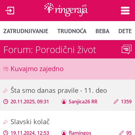
ZATRUDNJIVANJE
TRUDNOĆA
BEBA
DETE
Forum: Porodični život
Kuvajmo zajedno
Šta smo danas pravile - 11. deo
20.11.2025, 09:31
Sanjica26 RR
1359
Slavski kolač
19.11.2024, 12:53
flamingos
95