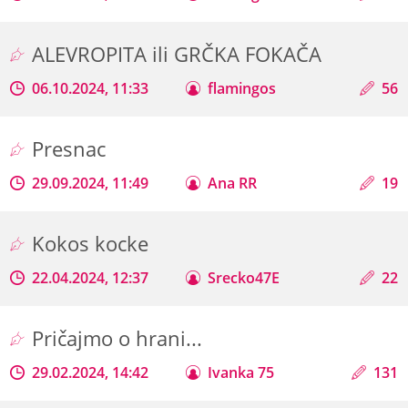
ALEVROPITA ili GRČKA FOKAČA
06.10.2024, 11:33
flamingos
56
Presnac
29.09.2024, 11:49
Ana RR
19
Kokos kocke
22.04.2024, 12:37
Srecko47E
22
Pričajmo o hrani...
29.02.2024, 14:42
Ivanka 75
131