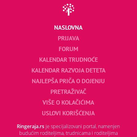
NASLOVNA
PRIJAVA
FORUM
KALENDAR TRUDNOĆE
KALENDAR RAZVOJA DETETA
NAJLEPŠA PRIČA O DOJENJU
PRETRAŽIVAČ
VIŠE O KOLAČIĆIMA
USLOVI KORIŠĆENJA
Ringeraja.rs
je specijalizovani portal, namenjen
budućim roditeljima, trudnicama i roditeljima