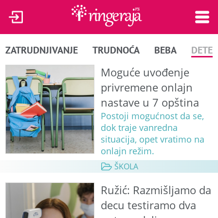
ZATRUDNJIVANJE
TRUDNOĆA
BEBA
DETE
Moguće uvođenje
privremene onlajn
nastave u 7 opština
Postoji mogućnost da se,
dok traje vanredna
situacija, opet vratimo na
onlajn režim.
ŠKOLA
Ružić: Razmišljamo da
decu testiramo dva