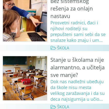
Bez sistemskog
rešenja za onlajn
nastavu
Prosvetni radnici, đaci i
njihovi roditelji su
prepušteni sami sebi da se
snalaze kako znaju i um...
ŠKOLA
Stanje u školama nije
alarmantno, a učitelja
sve manje?
Dok nas nadležni ubeđuju
da škole nisu mesta
velikog zaražavanja i da su
deca najsigurnija u učio...
ŠKOLA