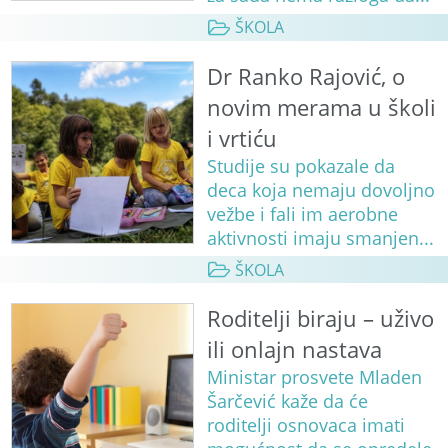
ŠKOLA
Dr Ranko Rajović, o
novim merama u školi
i vrtiću
Studije su pokazale da
deca koja nemaju dovoljno
vežbe i fali im aerobne
aktivnosti imaju smanjen...
ŠKOLA
Roditelji biraju – uživo
ili onlajn nastava
Ministar prosvete Mladen
Šarčević kaže da će
roditelji osnovaca imati