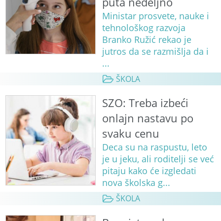
puta nedeljno
Ministar prosvete, nauke i
tehnološkog razvoja
Branko Ružić rekao je
jutros da se razmišlja da i
...
ŠKOLA
SZO: Treba izbeći
onlajn nastavu po
svaku cenu
Deca su na raspustu, leto
je u jeku, ali roditelji se već
pitaju kako će izgledati
nova školska g...
ŠKOLA