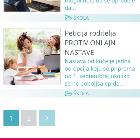
mogućnost da se opredele
da...
ŠKOLA
Peticija roditelja
PROTIV ONLAJN
NASTAVE
Nastava od kuće je jedna
od opcija koja se priprema
od 1. septembra, ukoliko
se ne poboljša epide...
ŠKOLA
1
2