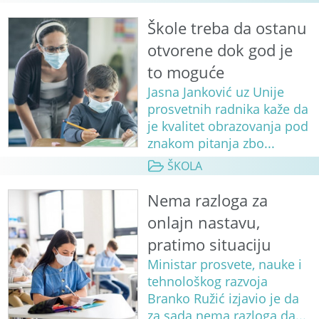
Škole treba da ostanu
otvorene dok god je
to moguće
Jasna Janković uz Unije
prosvetnih radnika kaže da
je kvalitet obrazovanja pod
znakom pitanja zbo...
ŠKOLA
Nema razloga za
onlajn nastavu,
pratimo situaciju
Ministar prosvete, nauke i
tehnološkog razvoja
Branko Ružić izjavio je da
za sada nema razloga da...