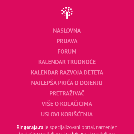
NASLOVNA
PRIJAVA
FORUM
KALENDAR TRUDNOĆE
KALENDAR RAZVOJA DETETA
NAJLEPŠA PRIČA O DOJENJU
PRETRAŽIVAČ
VIŠE O KOLAČIĆIMA
USLOVI KORIŠĆENJA
Ringeraja.rs
je specijalizovani portal, namenjen
budućim roditeljima, trudnicama i roditeljima