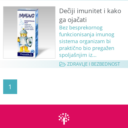
Dečiji imunitet i kako
ga ojačati
Bez besprekornog
funkcionisanja imunog
sistema organizam bi
praktično bio pregažen
spoljašnjim iz...
ZDRAVLJE I BEZBEDNOST
1