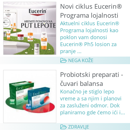
Novi ciklus Eucerin®
Programa lojalnosti
Aktuelni ciklus Eucerin®
Programa lojalnosti kao
poklon vam donosi
Eucerin® Ph5 losion za
pranje ...
NEGA KOŽE
Probiotski preparati -
čuvari balansa
Konačno je stiglo lepo
vreme a sa njim i planovi
za zasluženi odmor. Dok
planiramo gde ćemo ići i...
ZDRAVLJE