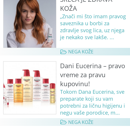
KOŽA
„Znači mi što imam pravog
saveznika u borbi za
zdravlje svog lica, uz njega
je nekako sve lakše. ...
NEGA KOŽE
Dani Eucerina – pravo
vreme za pravu
kupovinu!
Tokom Dana Eucerina, sve
preparate koji su vam
potrebni za ličnu higijenu i
negu vaše porodice, m...
NEGA KOŽE