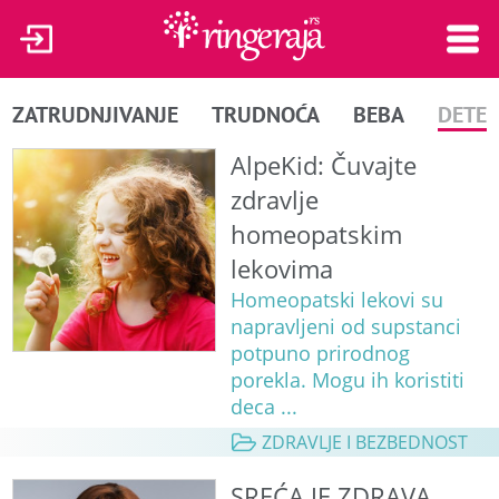
ZATRUDNJIVANJE
TRUDNOĆA
BEBA
DETE
AlpeKid: Čuvajte
zdravlje
homeopatskim
lekovima
Homeopatski lekovi su
napravljeni od supstanci
potpuno prirodnog
porekla. Mogu ih koristiti
deca ...
ZDRAVLJE I BEZBEDNOST
SREĆA JE ZDRAVA