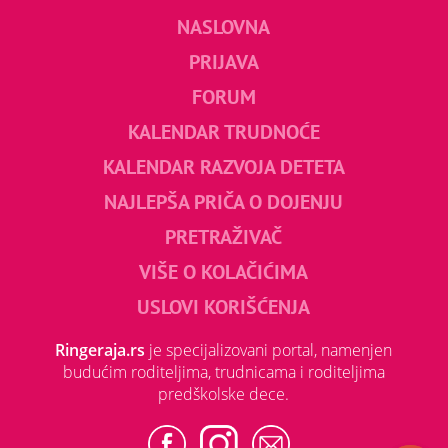
NASLOVNA
PRIJAVA
FORUM
KALENDAR TRUDNOĆE
KALENDAR RAZVOJA DETETA
NAJLEPŠA PRIČA O DOJENJU
PRETRAŽIVAČ
VIŠE O KOLAČIĆIMA
USLOVI KORIŠĆENJA
Ringeraja.rs
je specijalizovani portal, namenjen
budućim roditeljima, trudnicama i roditeljima
predškolske dece.