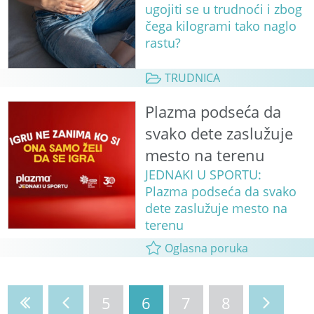
ugojiti se u trudnoći i zbog
čega kilogrami tako naglo
rastu?
TRUDNICA
Plazma podseća da
svako dete zaslužuje
mesto na terenu
JEDNAKI U SPORTU:
Plazma podseća da svako
dete zaslužuje mesto na
terenu
Oglasna poruka
5
6
7
8