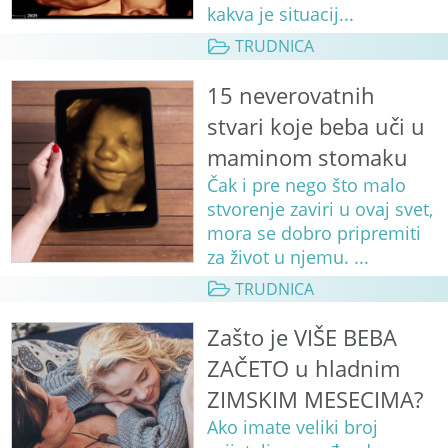
kakva je situacij...
TRUDNICA
15 neverovatnih
stvari koje beba uči u
maminom stomaku
Čak i pre nego što malo
stvorenje zaviri u ovaj svet,
mora se dobro pripremiti
za život u njemu. ...
TRUDNICA
Zašto je VIŠE BEBA
ZAČETO u hladnim
ZIMSKIM MESECIMA?
Ako imate veliki broj