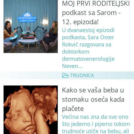
MOJ PRVI RODITELJSKI
podkast sa Sarom -
12. epizoda!
U dvanaestoj epizodi
podkasta, Sara Oster
Rokvić razgovara sa
doktorkom
dermatovenerologije
Neven...
TRUDNICA
Kako se vaša beba u
stomaku oseća kada
plačete
Većina nas zna da sve ono
što jedemo i pijemo tokom
trudnoće utiče na bebu, ali