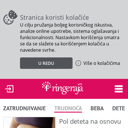
Stranica koristi kolačiće
U cilju pružanja boljeg korisničkog iskustva,
analize online upotrebe, sistema oglašavanja i
funkcionalnosti. Nastavkom korišćenja smatra
se da se slažete sa korišćenjem kolačića u
navedene svrhe.
Više o kolačićima
U REDU
ZATRUDNJIVANJE
TRUDNOĆA
BEBA
DETE
Pol deteta na osnovu