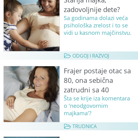
zadovoljnije dete?
Sa godinama dolazi veća
psihološka zrelost i to se
vidi u kasnom majčinstvu.
ODGOJ I RAZVOJ
Frajer postaje otac sa
80, ona sebična
zatrudni sa 40
Šta se krije iza komentara
o 'neodgovornim
majkama'?
TRUDNICA