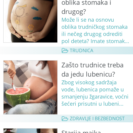
oblika stomaka i
drugog?
Može li se na osnovu
oblika trudničkog stomaka
ili nečeg drugog odrediti
pol deteta? Imate stomak...
TRUDNICA
Zašto trudnice treba
da jedu lubenicu?
Zbog visokog sadržaja
vode, lubenica pomaže u
smanjenju žgaravice, voćni
šećeri prisutni u lubeni...
ZDRAVLJE I BEZBEDNOST
Starija majka,