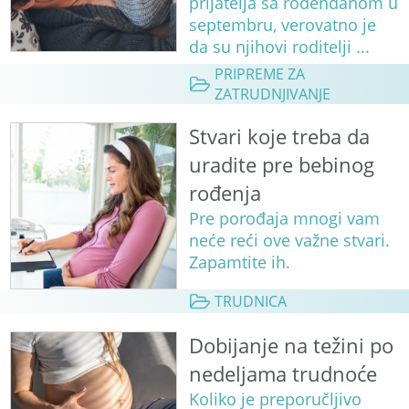
prijatelja sa rođendanom u
septembru, verovatno je
da su njihovi roditelji ...
PRIPREME ZA
ZATRUDNJIVANJE
Stvari koje treba da
uradite pre bebinog
rođenja
Pre porođaja mnogi vam
neće reći ove važne stvari.
Zapamtite ih.
TRUDNICA
Dobijanje na težini po
nedeljama trudnoće
Koliko je preporučljivo