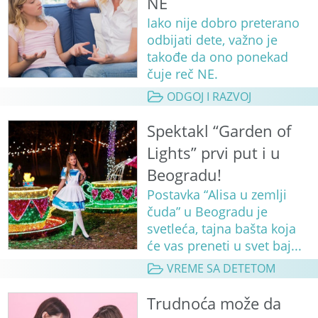
NE
Iako nije dobro preterano
odbijati dete, važno je
takođe da ono ponekad
čuje reč NE.
ODGOJ I RAZVOJ
Spektakl “Garden of
Lights” prvi put i u
Beogradu!
Postavka “Alisa u zemlji
čuda” u Beogradu je
svetleća, tajna bašta koja
će vas preneti u svet baj...
VREME SA DETETOM
Trudnoća može da