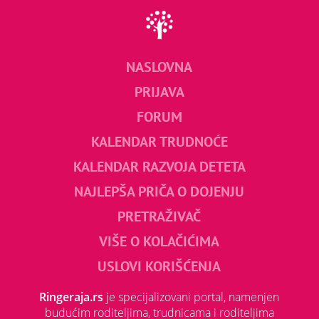
NASLOVNA
PRIJAVA
FORUM
KALENDAR TRUDNOĆE
KALENDAR RAZVOJA DETETA
NAJLEPŠA PRIČA O DOJENJU
PRETRAŽIVAČ
VIŠE O KOLAČIĆIMA
USLOVI KORIŠĆENJA
Ringeraja.rs
je specijalizovani portal, namenjen
budućim roditeljima, trudnicama i roditeljima