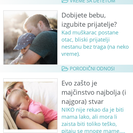
VREME SA DETETOM
Dobijete bebu,
izgubite prijatelje?
Kad muškarac postane
otac, bliski prijatelji
nestanu bez traga (na neko
vreme).
PORODIČNI ODNOSI
Evo zašto je
majčinstvo najbolja (i
najgora) stvar
NIKO nije rekao da je biti
mama lako, ali mora li
zaista biti toliko teško,
pitaju se mnoge mame....