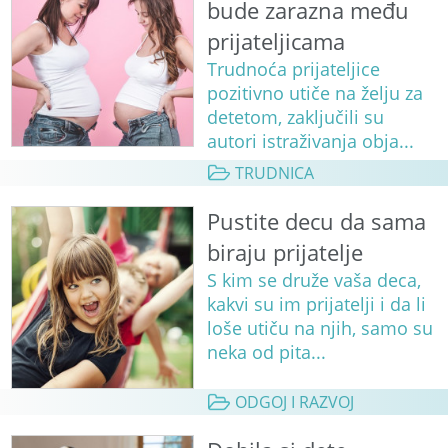
bude zarazna među
prijateljicama
Trudnoća prijateljice
pozitivno utiče na želju za
detetom, zaključili su
autori istraživanja obja...
TRUDNICA
Pustite decu da sama
biraju prijatelje
S kim se druže vaša deca,
kakvi su im prijatelji i da li
loše utiču na njih, samo su
neka od pita...
ODGOJ I RAZVOJ