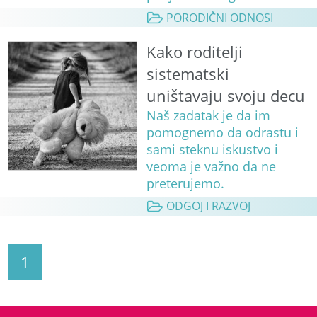
PORODIČNI ODNOSI
Kako roditelji
sistematski
uništavaju svoju decu
Naš zadatak je da im
pomognemo da odrastu i
sami steknu iskustvo i
veoma je važno da ne
preterujemo.
ODGOJ I RAZVOJ
1