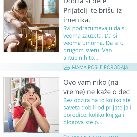
Dobila si dete.
Prijatelji te brišu iz
imenika.
Svi podrazumevaju da si
veoma zauzeta. Da si
veoma umorna. Da si u
drugom svetu. Van
aktuelnih to...
MAMA POSLE POROĐAJA
Ovo vam niko (na
vreme) ne kaže o deci
Bez obzira na to koliko ste
saveta dobili od prijatelja i
porodice, koliko knjiga i
blogova ste p...