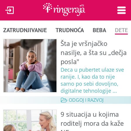
ZATRUDNJIVANJE
TRUDNOĆA
BEBA
DETE
Šta je vršnjačko
nasilje, a šta su „dečja
posla"
Deca u pubertet ulaze sve
ranije. I, kao da to nije
samo po sebi dovoljno,
digitalne tehnologije ...
ODGOJ I RAZVOJ
9 situacija u kojima
roditelj mora da kaže