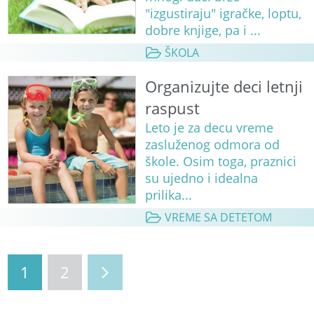
"izgustiraju" igračke, loptu,
dobre knjige, pa i ...
ŠKOLA
Organizujte deci letnji
raspust
Leto je za decu vreme
zasluženog odmora od
škole. Osim toga, praznici
su ujedno i idealna
prilika...
VREME SA DETETOM
1
2