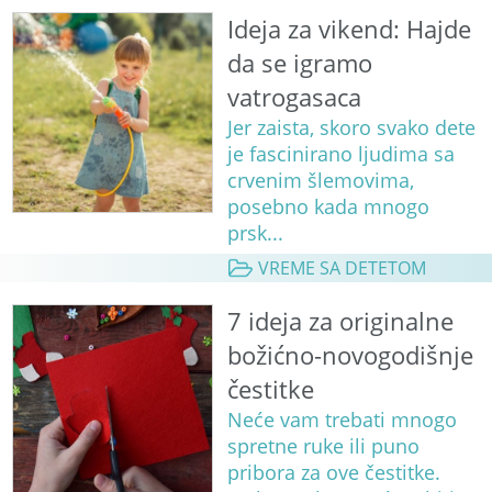
Ideja za vikend: Hajde
da se igramo
vatrogasaca
Jer zaista, skoro svako dete
je fascinirano ljudima sa
crvenim šlemovima,
posebno kada mnogo
prsk...
VREME SA DETETOM
7 ideja za originalne
božićno-novogodišnje
čestitke
Neće vam trebati mnogo
spretne ruke ili puno
pribora za ove čestitke.