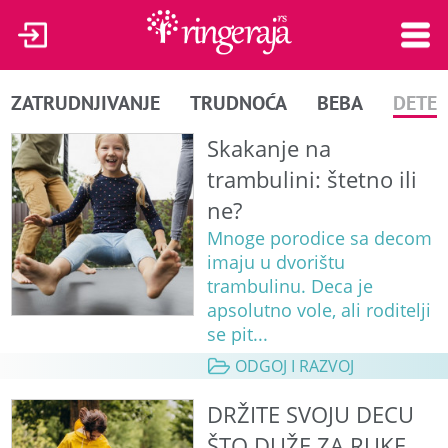
ZATRUDNJIVANJE
TRUDNOĆA
BEBA
DETE
Skakanje na
trambulini: štetno ili
ne?
Mnoge porodice sa decom
imaju u dvorištu
trambulinu. Deca je
apsolutno vole, ali roditelji
se pit...
ODGOJ I RAZVOJ
DRŽITE SVOJU DECU
ŠTO DUŽE ZA RUKE