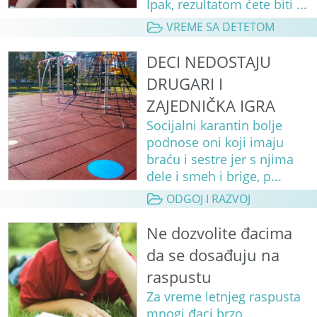
Ipak, rezultatom ćete biti ...
VREME SA DETETOM
DECI NEDOSTAJU
DRUGARI I
ZAJEDNIČKA IGRA
Socijalni karantin bolje
podnose oni koji imaju
braću i sestre jer s njima
dele i smeh i brige, p...
ODGOJ I RAZVOJ
Ne dozvolite đacima
da se dosađuju na
raspustu
Za vreme letnjeg raspusta
mnogi đaci brzo