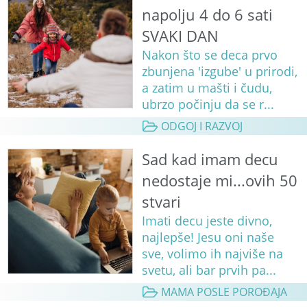
napolju 4 do 6 sati
SVAKI DAN
Nakon što se deca prvo
zbunjena 'izgube' u prirodi,
a zatim u mašti i čudu,
ubrzo počinju da se r...
ODGOJ I RAZVOJ
Sad kad imam decu
nedostaje mi...ovih 50
stvari
Imati decu jeste divno,
najlepše! Jesu oni naše
sve, volimo ih najviše na
svetu, ali bar prvih pa...
MAMA POSLE POROĐAJA