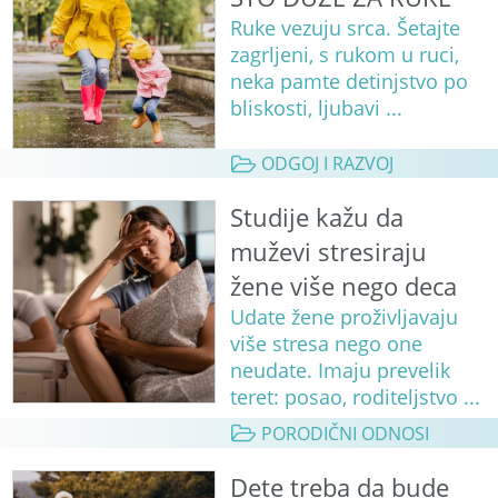
Ruke vezuju srca. Šetajte
zagrljeni, s rukom u ruci,
neka pamte detinjstvo po
bliskosti, ljubavi ...
ODGOJ I RAZVOJ
Studije kažu da
muževi stresiraju
žene više nego deca
Udate žene proživljavaju
više stresa nego one
neudate. Imaju prevelik
teret: posao, roditeljstvo ...
PORODIČNI ODNOSI
Dete treba da bude