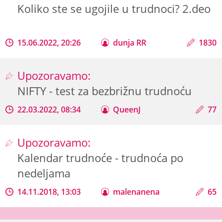
Koliko ste se ugojile u trudnoci? 2.deo
15.06.2022, 20:26
dunja RR
1830
Upozoravamo:
NIFTY - test za bezbrižnu trudnoću
22.03.2022, 08:34
QueenJ
77
Upozoravamo:
Kalendar trudnoće - trudnoća po
nedeljama
14.11.2018, 13:03
malenanena
65