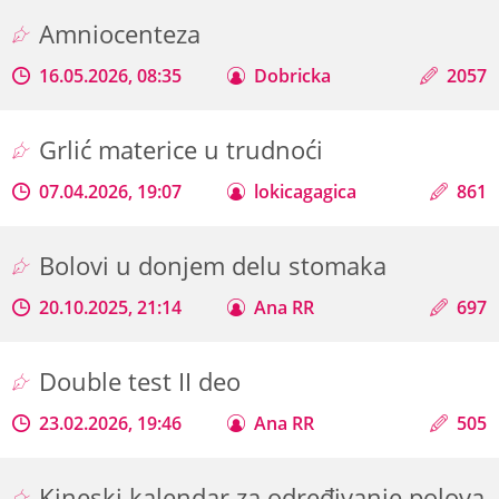
Amniocenteza
16.05.2026, 08:35
Dobricka
2057
Grlić materice u trudnoći
07.04.2026, 19:07
lokicagagica
861
Bolovi u donjem delu stomaka
20.10.2025, 21:14
Ana RR
697
Double test II deo
23.02.2026, 19:46
Ana RR
505
Kineski kalendar za određivanje polova