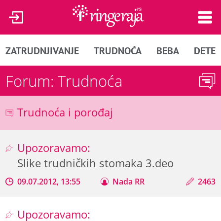
ZATRUDNJIVANJE
TRUDNOĆA
BEBA
DETE
Forum: Trudnoća
Trudnoća i porođaj
Upozoravamo:
Slike trudničkih stomaka 3.deo
09.07.2012, 13:55
Nada RR
2463
Upozoravamo: