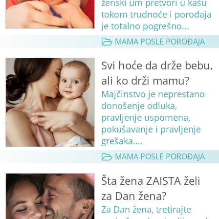
ženski um pretvori u kašu
tokom trudnoće i porođaja
je totalno pogrešno...
MAMA POSLE POROĐAJA
Svi hoće da drže bebu,
ali ko drži mamu?
Majčinstvo je neprestano
donošenje odluka,
pravljenje uspomena,
pokušavanje i pravljenje
grešaka....
MAMA POSLE POROĐAJA
Šta žena ZAISTA želi
za Dan žena?
Za Dan žena, tretirajte