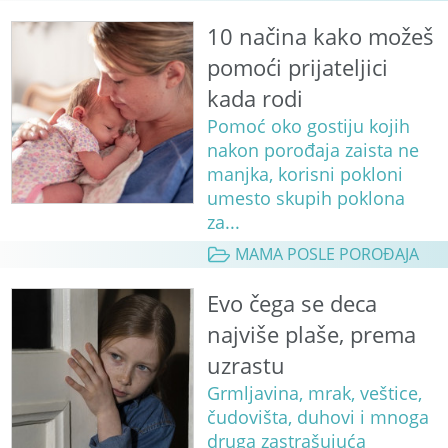
10 načina kako možeš
pomoći prijateljici
kada rodi
Pomoć oko gostiju kojih
nakon porođaja zaista ne
manjka, korisni pokloni
umesto skupih poklona
za...
MAMA POSLE POROĐAJA
Evo čega se deca
najviše plaše, prema
uzrastu
Grmljavina, mrak, veštice,
čudovišta, duhovi i mnoga
druga zastrašujuća