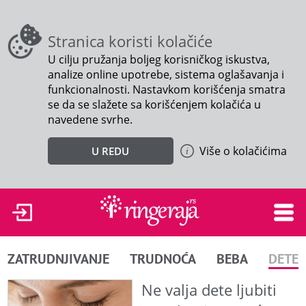
Stranica koristi kolačiće
U cilju pružanja boljeg korisničkog iskustva,
analize online upotrebe, sistema oglašavanja i
funkcionalnosti. Nastavkom korišćenja smatra
se da se slažete sa korišćenjem kolačića u
navedene svrhe.
Više o kolačićima
U REDU
ZATRUDNJIVANJE
TRUDNOĆA
BEBA
DETE
Ne valja dete ljubiti