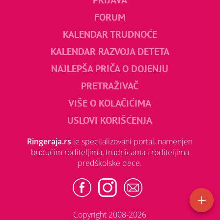
FORUM
KALENDAR TRUDNOĆE
KALENDAR RAZVOJA DETETA
NAJLEPŠA PRIČA O DOJENJU
PRETRAŽIVAČ
VIŠE O KOLAČIĆIMA
USLOVI KORIŠĆENJA
Ringeraja.rs
je specijalizovani portal, namenjen
budućim roditeljima, trudnicama i roditeljima
predškolske dece.
Copyright 2008-2026