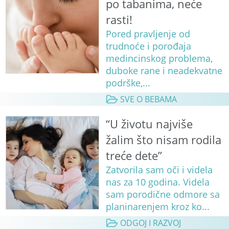
po tabanima, neće
rasti!
Pored pravljenje od
trudnoće i porođaja
medincinskog problema,
duboke rane i neadekvatne
podrške,...
SVE O BEBAMA
“U životu najviše
žalim što nisam rodila
treće dete”
Zatvorila sam oči i videla
nas za 10 godina. Videla
sam porodične odmore sa
planinarenjem kroz ko...
ODGOJ I RAZVOJ