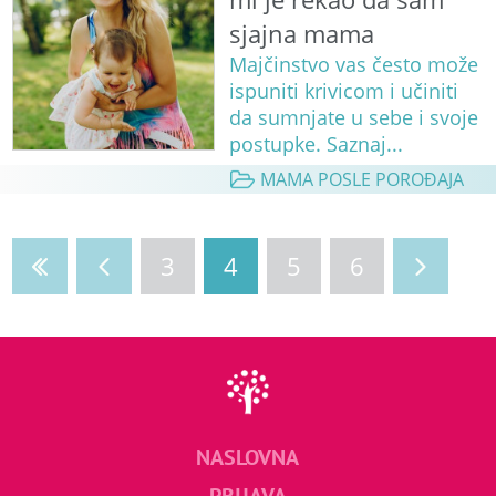
sjajna mama
Majčinstvo vas često može
ispuniti krivicom i učiniti
da sumnjate u sebe i svoje
postupke. Saznaj...
MAMA POSLE POROĐAJA
3
4
5
6
NASLOVNA
PRIJAVA