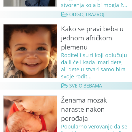
stvorenja koja bi mogla ž...
ODGOJ I RAZVOJ
Kako se pravi beba u
jednom afričkom
plemenu
Roditelji su ti koji odlučuju
da li će i kada imati dete,
ali dete u stvari samo bira
svoje rodit...
SVE O BEBAMA
Ženama mozak
naraste nakon
porođaja
Popularno verovanje da se