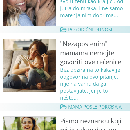
svoju ženu kao kraljicu od
jutra do mraka. I ne samo
materijalnim dobrima...
PORODIČNI ODNOSI
"Nezaposlenim"
mamama nemojte
govoriti ove rečenice
Bez obzira na to kakav je
odgovor na ovo pitanje,
nije na vama da ga
postavljate, jer je to
nešto...
MAMA POSLE POROĐAJA
Pismo neznancu koji
mi je rekao da sam