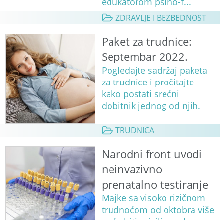
edukatorom psiho-f...
ZDRAVLJE I BEZBEDNOST
Paket za trudnice:
Septembar 2022.
Pogledajte sadržaj paketa
za trudnice i pročitajte
kako postati srećni
dobitnik jednog od njih.
TRUDNICA
Narodni front uvodi
neinvazivno
prenatalno testiranje
Majke sa visoko rizičnom
trudnoćom od oktobra više