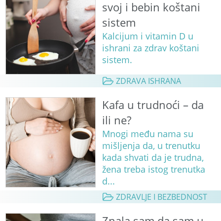
svoj i bebin koštani
sistem
Kalcijum i vitamin D u
ishrani za zdrav koštani
sistem.
ZDRAVA ISHRANA
Kafa u trudnoći – da
ili ne?
Mnogi među nama su
mišljenja da, u trenutku
kada shvati da je trudna,
žena treba istog trenutka
d...
ZDRAVLJE I BEZBEDNOST
Znala sam da sam u