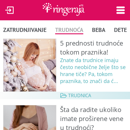
ZATRUDNJIVANJE
TRUDNOĆA
BEBA
DETE
5 prednosti trudnoće
tokom praznika!
Znate da trudnice imaju
često neobične želje što se
hrane tiče? Pa, tokom
praznika, to znači da ć...
TRUDNICA
Šta da radite ukoliko
imate proširene vene
u trudnoći?