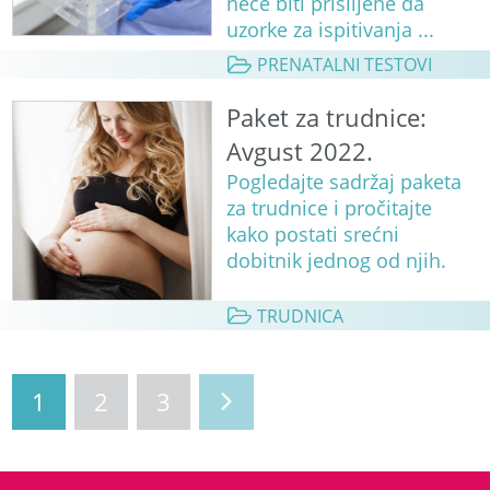
neće biti prisiljene da
uzorke za ispitivanja ...
PRENATALNI TESTOVI
Paket za trudnice:
Avgust 2022.
Pogledajte sadržaj paketa
za trudnice i pročitajte
kako postati srećni
dobitnik jednog od njih.
TRUDNICA
1
2
3