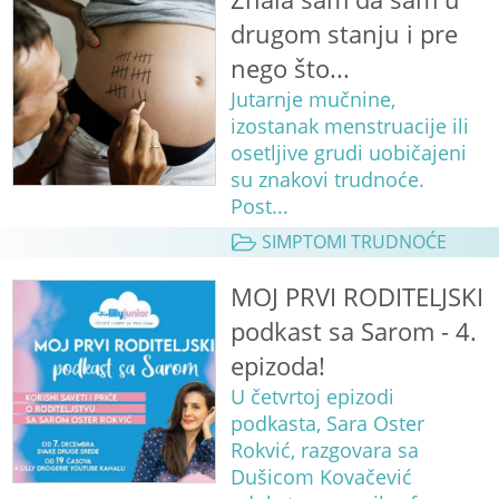
drugom stanju i pre
nego što...
Jutarnje mučnine,
izostanak menstruacije ili
osetljive grudi uobičajeni
su znakovi trudnoće.
Post...
SIMPTOMI TRUDNOĆE
MOJ PRVI RODITELJSKI
podkast sa Sarom - 4.
epizoda!
U četvrtoj epizodi
podkasta, Sara Oster
Rokvić, razgovara sa
Dušicom Kovačević