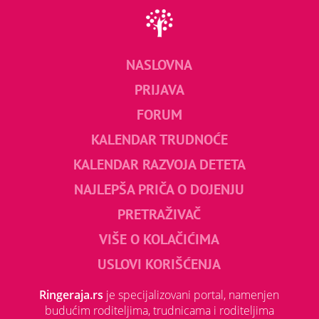
NASLOVNA
PRIJAVA
FORUM
KALENDAR TRUDNOĆE
KALENDAR RAZVOJA DETETA
NAJLEPŠA PRIČA O DOJENJU
PRETRAŽIVAČ
VIŠE O KOLAČIĆIMA
USLOVI KORIŠĆENJA
Ringeraja.rs
je specijalizovani portal, namenjen
budućim roditeljima, trudnicama i roditeljima