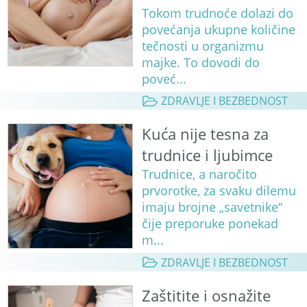
Tokom trudnoće dolazi do
povećanja ukupne količine
tečnosti u organizmu
majke. To dovodi do
poveć...
ZDRAVLJE I BEZBEDNOST
Kuća nije tesna za
trudnice i ljubimce
Trudnice, a naročito
prvorotke, za svaku dilemu
imaju brojne „savetnike“
čije preporuke ponekad
m...
ZDRAVLJE I BEZBEDNOST
Zaštitite i osnažite