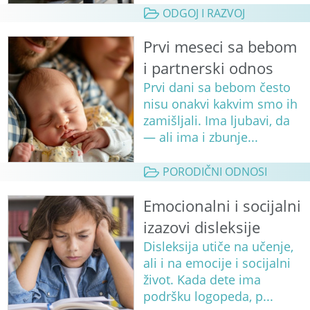
ODGOJ I RAZVOJ
Prvi meseci sa bebom
i partnerski odnos
Prvi dani sa bebom često
nisu onakvi kakvim smo ih
zamišljali. Ima ljubavi, da
— ali ima i zbunje...
PORODIČNI ODNOSI
Emocionalni i socijalni
izazovi disleksije
Disleksija utiče na učenje,
ali i na emocije i socijalni
život. Kada dete ima
podršku logopeda, p...