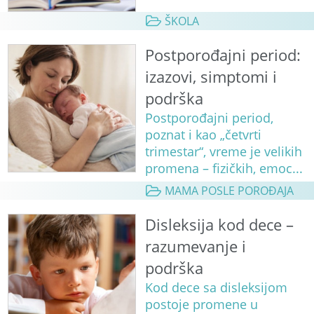
ŠKOLA
Postporođajni period:
izazovi, simptomi i
podrška
Postporođajni period,
poznat i kao „četvrti
trimestar“, vreme je velikih
promena – fizičkih, emoc...
MAMA POSLE POROĐAJA
Disleksija kod dece –
razumevanje i
podrška
Kod dece sa disleksijom
postoje promene u