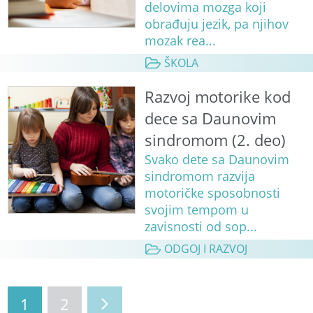
delovima mozga koji
obrađuju jezik, pa njihov
mozak rea...
ŠKOLA
Razvoj motorike kod
dece sa Daunovim
sindromom (2. deo)
Svako dete sa Daunovim
sindromom razvija
motoričke sposobnosti
svojim tempom u
zavisnosti od sop...
ODGOJ I RAZVOJ
1
2