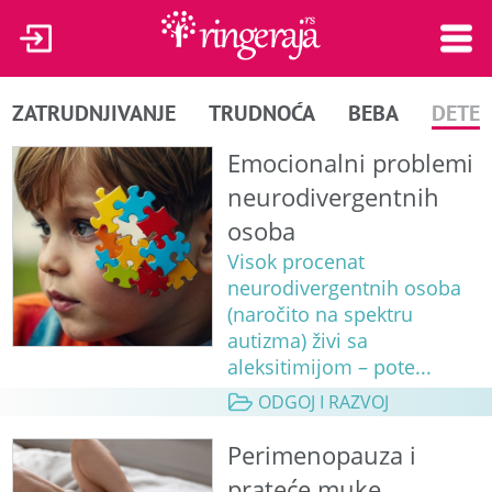
ZATRUDNJIVANJE
TRUDNOĆA
BEBA
DETE
Emocionalni problemi
neurodivergentnih
osoba
Visok procenat
neurodivergentnih osoba
(naročito na spektru
autizma) živi sa
aleksitimijom – pote...
ODGOJ I RAZVOJ
Perimenopauza i
prateće muke