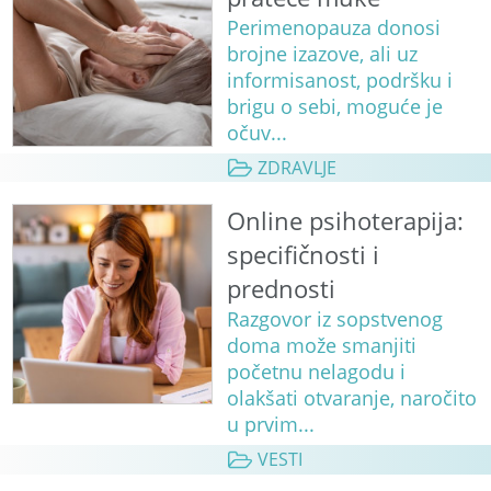
Perimenopauza donosi
brojne izazove, ali uz
informisanost, podršku i
brigu o sebi, moguće je
očuv...
ZDRAVLJE
Online psihoterapija:
specifičnosti i
prednosti
Razgovor iz sopstvenog
doma može smanjiti
početnu nelagodu i
olakšati otvaranje, naročito
u prvim...
VESTI