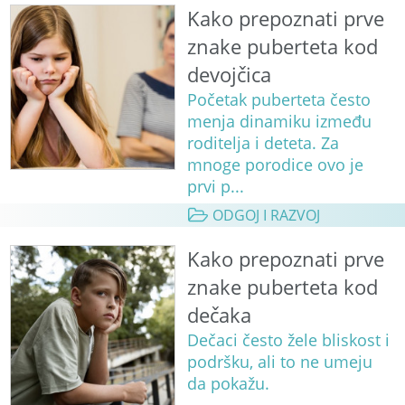
Kako prepoznati prve
znake puberteta kod
devojčica
Početak puberteta često
menja dinamiku između
roditelja i deteta. Za
mnoge porodice ovo je
prvi p...
ODGOJ I RAZVOJ
Kako prepoznati prve
znake puberteta kod
dečaka
Dečaci često žele bliskost i
podršku, ali to ne umeju
da pokažu.