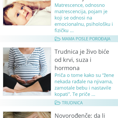
Matrescence, odnosno
matrescencija, pojam je
koji se odnosi na
emocionalnu, psihološku i
fizičku ...
MAMA POSLE POROĐAJA
Trudnica je živo biće
od krvi, suza i
hormona
Priča o tome kako su “žene
nekada rađale na njivama,
zamotale bebu i nastavile
kopati”. Te priče ...
TRUDNICA
Novorođenče: da li