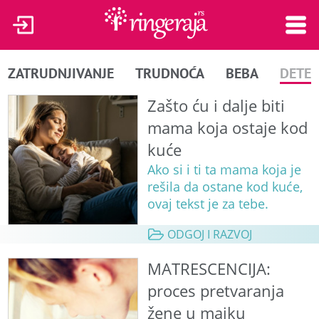
ZATRUDNJIVANJE
TRUDNOĆA
BEBA
DETE
Zašto ću i dalje biti
mama koja ostaje kod
kuće
Ako si i ti ta mama koja je
rešila da ostane kod kuće,
ovaj tekst je za tebe.
ODGOJ I RAZVOJ
MATRESCENCIJA:
proces pretvaranja
žene u majku