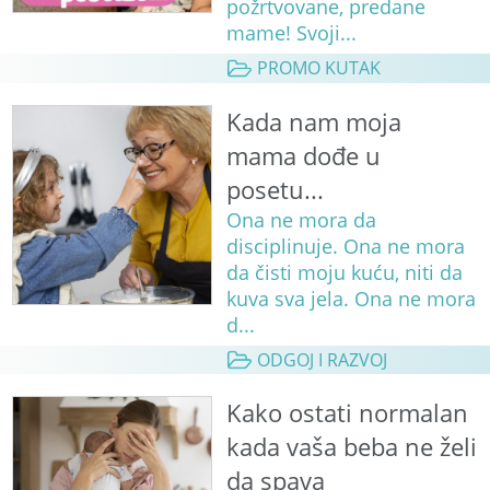
požrtvovane, predane
mame! Svoji...
PROMO KUTAK
Kada nam moja
mama dođe u
posetu...
Ona ne mora da
disciplinuje. Ona ne mora
da čisti moju kuću, niti da
kuva sva jela. Ona ne mora
d...
ODGOJ I RAZVOJ
Kako ostati normalan
kada vaša beba ne želi
da spava