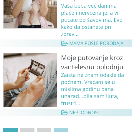
Vaša beba već danima
plače i nervozna je, a vi
pucate po šavovima. Evo
kako da ostanete pri
zdrav...
MAMA POSLE POROĐAJA
Moje putovanje kroz
vantelesnu oplodnju
Zaista ne znam odakle da
počnem. Vraćam se u
mislima godinu dana
unazad...bila sam ljuta,
frustri...
NEPLODNOST