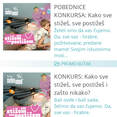
POBEDNICE
KONKURSA: Kako sve
stižeš, sve postižeš
Želeli smo da vas čujemo.
Da, sve vas - hrabre,
požrtvovane, predane
mame! Svojim iskustvima
moti...
PROMO KUTAK
KONKURS: Kako sve
stižeš, sve postižeš i
zašto nikako?
Baš ovde i baš sada,
želimo da vas čujemo. Da,
sve vas - hrabre,