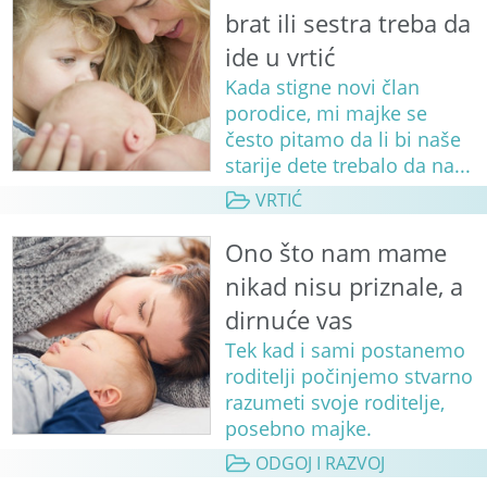
brat ili sestra treba da
ide u vrtić
Kada stigne novi član
porodice, mi majke se
često pitamo da li bi naše
starije dete trebalo da na...
VRTIĆ
Ono što nam mame
nikad nisu priznale, a
dirnuće vas
Tek kad i sami postanemo
roditelji počinjemo stvarno
razumeti svoje roditelje,
posebno majke.
ODGOJ I RAZVOJ