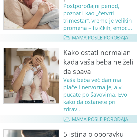
Postporođajni period,
poznat i kao „četvrti
trimestar“, vreme je velikih
promena – fizičkih, emoc...
MAMA POSLE POROĐAJA
Kako ostati normalan
kada vaša beba ne želi
da spava
Vaša beba već danima
plače i nervozna je, a vi
pucate po šavovima. Evo
kako da ostanete pri
zdrav...
MAMA POSLE POROĐAJA
5 istina o oporavku