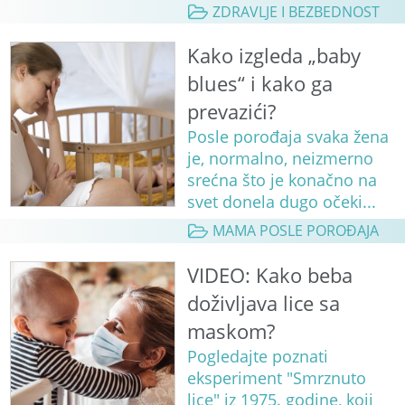
ZDRAVLJE I BEZBEDNOST
Kako izgleda „baby
blues“ i kako ga
prevazići?
Posle porođaja svaka žena
je, normalno, neizmerno
srećna što je konačno na
svet donela dugo očeki...
MAMA POSLE POROĐAJA
VIDEO: Kako beba
doživljava lice sa
maskom?
Pogledajte poznati
eksperiment "Smrznuto
lice" iz 1975. godine, koji