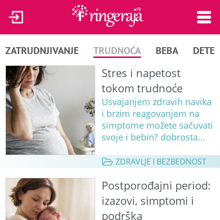
ZATRUDNJIVANJE
TRUDNOĆA
BEBA
DETE
Stres i napetost
tokom trudnoće
Usvajanjem zdravih navika
i brzim reagovanjem na
simptome možete sačuvati
svoje i bebin? dobrosta...
ZDRAVLJE I BEZBEDNOST
Postporođajni period:
izazovi, simptomi i
podrška