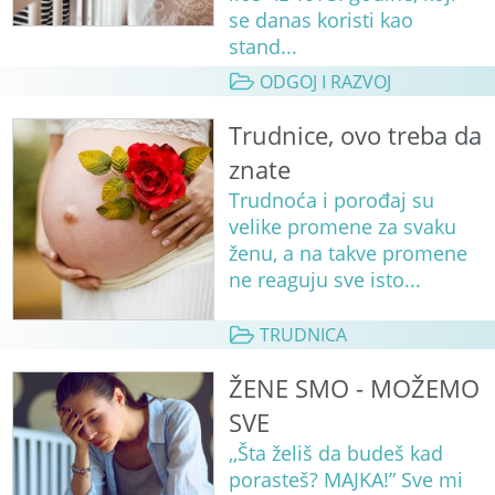
se danas koristi kao
stand...
ODGOJ I RAZVOJ
Trudnice, ovo treba da
znate
Trudnoća i porođaj su
velike promene za svaku
ženu, a na takve promene
ne reaguju sve isto...
TRUDNICA
ŽENE SMO - MOŽEMO
SVE
,,Šta želiš da budeš kad
porasteš? MAJKA!” Sve mi