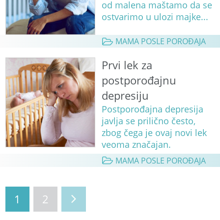
od malena maštamo da se
ostvarimo u ulozi majke...
MAMA POSLE POROĐAJA
Prvi lek za
postporođajnu
depresiju
Postporođajna depresija
javlja se prilično često,
zbog čega je ovaj novi lek
veoma značajan.
MAMA POSLE POROĐAJA
1
2