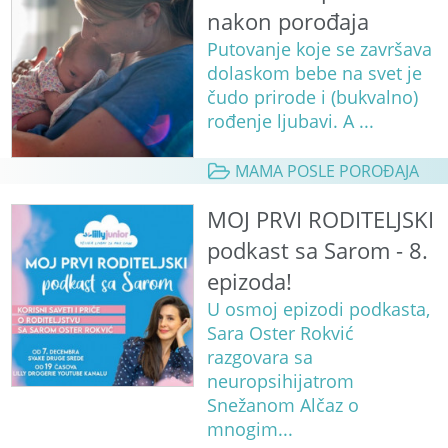
nakon porođaja
Putovanje koje se završava
dolaskom bebe na svet je
čudo prirode i (bukvalno)
rođenje ljubavi. A ...
MAMA POSLE POROĐAJA
MOJ PRVI RODITELJSKI
podkast sa Sarom - 8.
epizoda!
U osmoj epizodi podkasta,
Sara Oster Rokvić
razgovara sa
neuropsihijatrom
Snežanom Alčaz o
mnogim...