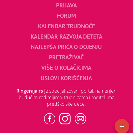
PRIJAVA
FORUM
KALENDAR TRUDNOĆE
KALENDAR RAZVOJA DETETA
NAJLEPŠA PRIČA O DOJENJU
PRETRAŽIVAČ
VIŠE O KOLAČIĆIMA
USLOVI KORIŠĆENJA
Ringeraja.rs
je specijalizovani portal, namenjen
budućim roditeljima, trudnicama i roditeljima
predškolske dece.