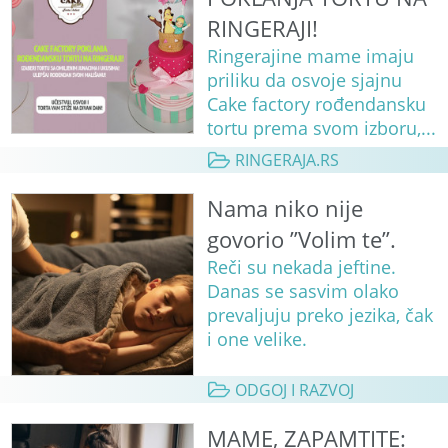
RINGERAJI!
Ringerajine mame imaju
priliku da osvoje sjajnu
Cake factory rođendansku
tortu prema svom izboru,...
RINGERAJA.RS
Nama niko nije
govorio ”Volim te”.
Reči su nekada jeftine.
Danas se sasvim olako
prevaljuju preko jezika, čak
i one velike.
ODGOJ I RAZVOJ
MAME, ZAPAMTITE: