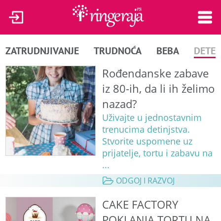
ZATRUDNJIVANJE
TRUDNOĆA
BEBA
DETE
Rođendanske zabave
iz 80-ih, da li ih želimo
nazad?
Uživajte u jednostavnim
trenucima detinjstva.
Stvorite uspomene uz
prijatelje, tortu i zabavu na
...
ODGOJ I RAZVOJ
CAKE FACTORY
POKLANJA TORTU NA