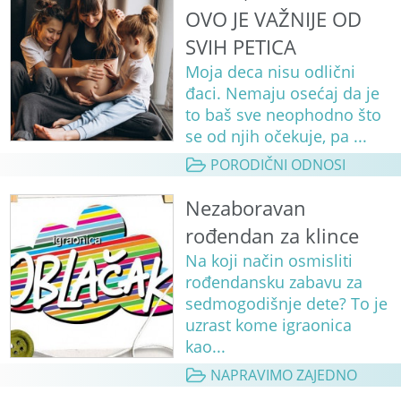
OVO JE VAŽNIJE OD
SVIH PETICA
Moja deca nisu odlični
đaci. Nemaju osećaj da je
to baš sve neophodno što
se od njih očekuje, pa ...
PORODIČNI ODNOSI
Nezaboravan
rođendan za klince
Na koji način osmisliti
rođendansku zabavu za
sedmogodišnje dete? To je
uzrast kome igraonica
kao...
NAPRAVIMO ZAJEDNO