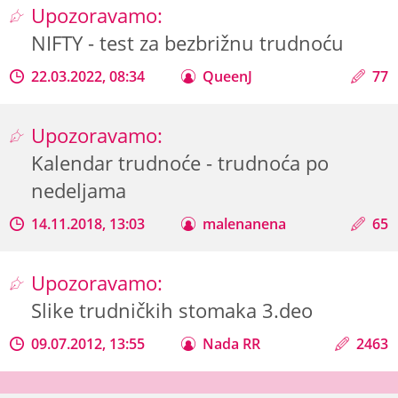
Upozoravamo:
NIFTY - test za bezbrižnu trudnoću
22.03.2022, 08:34
QueenJ
77
Upozoravamo:
Kalendar trudnoće - trudnoća po
nedeljama
14.11.2018, 13:03
malenanena
65
Upozoravamo:
Slike trudničkih stomaka 3.deo
09.07.2012, 13:55
Nada RR
2463