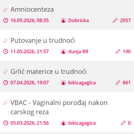
Amniocenteza
16.05.2026, 08:35
Dobricka
2057
Putovanje u trudnoći
11.05.2026, 21:57
dunja RR
190
Grlić materice u trudnoći
07.04.2026, 19:07
lokicagagica
861
VBAC - Vaginalni porođaj nakon
carskog reza
05.03.2026, 21:56
lokicagagica
0