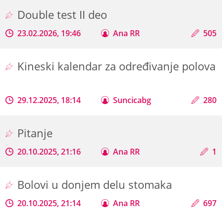
Double test II deo
23.02.2026, 19:46
Ana RR
505
Kineski kalendar za određivanje polova
29.12.2025, 18:14
Suncicabg
280
Pitanje
20.10.2025, 21:16
Ana RR
1
Bolovi u donjem delu stomaka
20.10.2025, 21:14
Ana RR
697