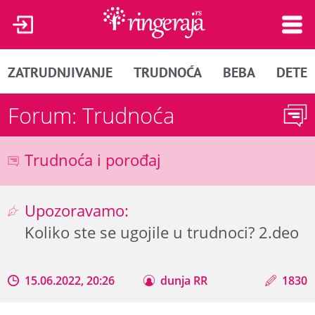
ZATRUDNJIVANJE
TRUDNOĆA
BEBA
DETE
Forum: Trudnoća
Trudnoća i porođaj
Upozoravamo:
Koliko ste se ugojile u trudnoci? 2.deo
15.06.2022, 20:26
dunja RR
1830